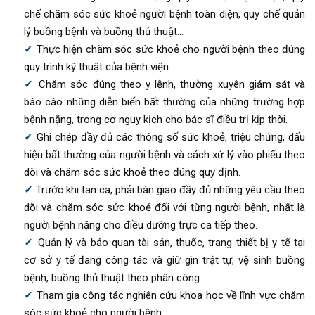
chế chăm sóc sức khoẻ người bệnh toàn diện, quy chế quản
lý buồng bệnh và buồng thủ thuật…
Thực hiện chăm sóc sức khoẻ cho người bệnh theo đúng
quy trình kỹ thuật của bệnh viện.
Chăm sóc đúng theo y lệnh, thường xuyên giám sát và
báo cáo những diễn biến bất thường của những trường hợp
bệnh nặng, trong cơ nguy kịch cho bác sĩ điều trị kịp thời.
Ghi chép đầy đủ các thông số sức khoẻ, triệu chứng, dấu
hiệu bất thường của người bệnh và cách xử lý vào phiếu theo
dõi và chăm sóc sức khoẻ theo đúng quy định.
Trước khi tan ca, phải bàn giao đầy đủ những yêu cầu theo
dõi và chăm sóc sức khoẻ đối với từng người bệnh, nhất là
người bệnh nặng cho điều dưỡng trực ca tiếp theo.
Quản lý và bảo quan tài sản, thuốc, trang thiết bị y tế tại
cơ sở y tế đang công tác và giữ gìn trật tự, vệ sinh buồng
bệnh, buồng thủ thuật theo phân công.
Tham gia công tác nghiên cứu khoa học về lĩnh vực chăm
sóc sức khoẻ cho người bệnh.