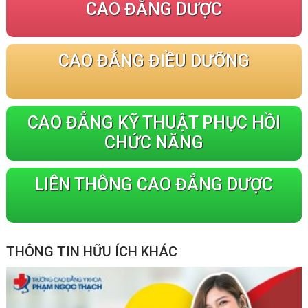
CAO ĐẲNG DƯỢC
CAO ĐẲNG ĐIỀU DƯỠNG
CAO ĐẲNG KỸ THUẬT PHỤC HỒI
CHỨC NĂNG
LIÊN THÔNG CAO ĐẲNG DƯỢC
THÔNG TIN HỮU ÍCH KHÁC