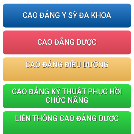
CAO ĐẲNG Y SỸ ĐA KHOA
CAO ĐẲNG DƯỢC
CAO ĐẲNG ĐIỀU DƯỠNG
CAO ĐẲNG KỸ THUẬT PHỤC HỒI
CHỨC NĂNG
LIÊN THÔNG CAO ĐẲNG DƯỢC