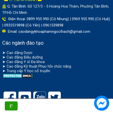
Q. Tân Bình: Số
127/3 - 5 Hoàng Hoa Thám, Phường Tân Bình,
TP.Hồ Chí Minh
Điện thoại: 0899 955 990 (Cô Nhung) | 0969 955 990 (Cô Huệ)
| 0933519898 (Cô Yến) | 0961539898
Email:
caodangykhoaphamngocthach@gmail.com
Các ngành đào tạo
➤
Cao đẳng Dược
➤
Cao đẳng Điều dưỡng
➤
Cao đẳng Y sĩ Đa khoa
➤
Cao đẳng Kỹ thuật Phục hồi chức năng
➤
Trung cấp Y học cổ truyền