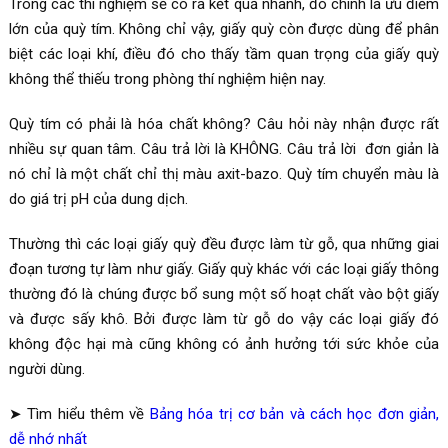
Trong các thí nghiệm sẽ có ra kết quả nhanh, đó chính là ưu điểm
lớn của quỳ tím. Không chỉ vậy, giấy quỳ còn được dùng để phân
biệt các loại khí, điều đó cho thấy tầm quan trọng của giấy quỳ
không thể thiếu trong phòng thí nghiệm hiện nay.
Quỳ tím có phải là hóa chất không? Câu hỏi này nhận được rất
nhiều sự quan tâm. Câu trả lời là KHÔNG. Câu trả lời đơn giản là
nó chỉ là một chất chỉ thị màu axit-bazo. Quỳ tím chuyển màu là
do giá trị pH của dung dịch.
Thường thì các loại giấy quỳ đều được làm từ gỗ, qua những giai
đoạn tương tự làm như giấy. Giấy quỳ khác với các loại giấy thông
thường đó là chúng được bổ sung một số hoạt chất vào bột giấy
và được sấy khô. Bởi được làm từ gỗ do vậy các loại giấy đó
không độc hại mà cũng không có ảnh hưởng tới sức khỏe của
người dùng.
➤ Tìm hiểu thêm về
Bảng hóa trị cơ bản và cách học đơn giản,
dễ nhớ nhất