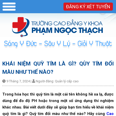
ĐĂNG KÝ XÉT TUYỂN
KHÁI NIỆM QUỲ TÍM LÀ GÌ? QÙY TÍM ĐỐI
MÀU NHƯ THẾ NÀO?
9 Tháng 7, 2024
|
Người đăng:
Quản lý cấp cao
Trong hóa học thì quỳ tím là một cái tên không hề xa lạ, được
dùng để đo độ PH hoặc trong một số ứng dụng thí nghiệm
khác nhau. Bài viết dưới đây sẽ giúp bạn tìm hiểu về khái niệm
quỳ tím là gì? Quỳ tím đổi màu như thế nào? Hãy cùng
Cao