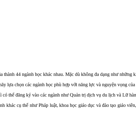
a thành 44 ngành học khác nhau. Mặc dù không đa dạng như những khố
ạn hãy lựa chọn các ngành học phù hợp với năng lực và nguyện vọng củ
thì có thể đăng ký vào các ngành như Quản trị dịch vụ du lịch và Lữ h
h khác cụ thể như Pháp luật, khoa học giáo dục và đào tạo giáo viên