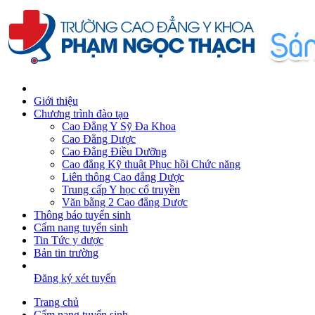
Giới thiệu
Chương trình đào tạo
Cao Đẳng Y Sỹ Đa Khoa
Cao Đẳng Dược
Cao Đẳng Điều Dưỡng
Cao đẳng Kỹ thuật Phục hồi Chức năng
Liên thông Cao đẳng Dược
Trung cấp Y học cổ truyền
Văn bằng 2 Cao đẳng Dược
Thông báo tuyển sinh
Cẩm nang tuyển sinh
Tin Tức y dược
Bản tin trường
Đăng ký xét tuyển
Trang chủ
Cẩm nang tuyển sinh