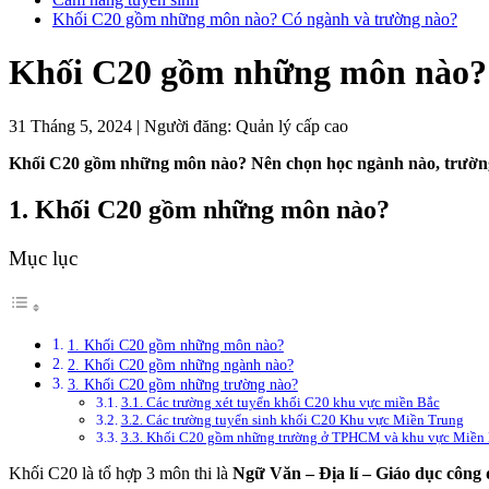
Khối C20 gồm những môn nào? Có ngành và trường nào?
Khối C20 gồm những môn nào? 
31 Tháng 5, 2024
|
Người đăng:
Quản lý cấp cao
Khối C20 gồm những môn nào? Nên chọn học ngành nào, trường
1. Khối C20 gồm những môn nào?
Mục lục
1. Khối C20 gồm những môn nào?
2. Khối C20 gồm những ngành nào?
3. Khối C20 gồm những trường nào?
3.1. Các trường xét tuyển khối C20 khu vực miền Bắc
3.2. Các trường tuyển sinh khối C20 Khu vực Miền Trung
3.3. Khối C20 gồm những trường ở TPHCM và khu vực Miền
Khối C20 là tổ hợp 3 môn thi là
Ngữ Văn – Địa lí – Giáo dục công