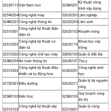
Kỹ thuật công
52220113
Việt Nam học
52580201
trình xây dựng
52540204
Công nghệ may
52620201
Lâm nghiệp
52480201
Công nghệ thông tin
52620205
Lâm sinh
Công nghệ kỹ thuật điện.
52510301
52620102
Khuyến nông
điện tử
Công nghệ kỹ thuật cơ
Khoa học cây
52510203
52620110
điện tử
trồng
52510202
Công nghệ chế tạo máy
52850103
Quản lý đất đai
52480299
An toàn thông tin
52640101
Thú y
Công nghệ kỹ thuật điều
Công nghệ sinh
52510303
52420201
khiển và tự động hóa
học
Quản lý tài nguyên
52720501
Điều dưỡng
52620211
rừng
Quy hoạch vùng
52580102
Kiến trúc
52580105
đô thị
Công nghệ kỹ thuật xây
Quản lý công
52510103
52510601