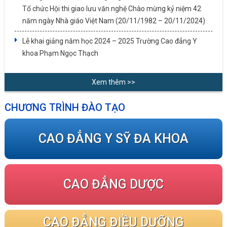
Tổ chức Hội thi giao lưu văn nghệ Chào mừng kỷ niệm 42
năm ngày Nhà giáo Việt Nam (20/11/1982 – 20/11/2024)
Lễ khai giảng năm học 2024 – 2025 Trường Cao đẳng Y
khoa Phạm Ngọc Thạch
Xem thêm >>
CHƯƠNG TRÌNH ĐÀO TẠO
CAO ĐẲNG Y SỸ ĐA KHOA
CAO ĐẲNG DƯỢC
CAO ĐẲNG ĐIỀU DƯỠNG