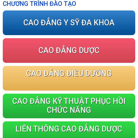
CHƯƠNG TRÌNH ĐÀO TẠO
CAO ĐẲNG Y SỸ ĐA KHOA
CAO ĐẲNG DƯỢC
CAO ĐẲNG ĐIỀU DƯỠNG
CAO ĐẲNG KỸ THUẬT PHỤC HỒI
CHỨC NĂNG
LIÊN THÔNG CAO ĐẲNG DƯỢC