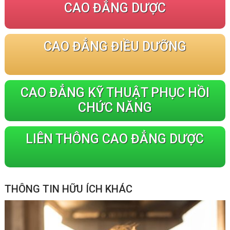
CAO ĐẲNG DƯỢC
CAO ĐẲNG ĐIỀU DƯỠNG
CAO ĐẲNG KỸ THUẬT PHỤC HỒI
CHỨC NĂNG
LIÊN THÔNG CAO ĐẲNG DƯỢC
THÔNG TIN HỮU ÍCH KHÁC