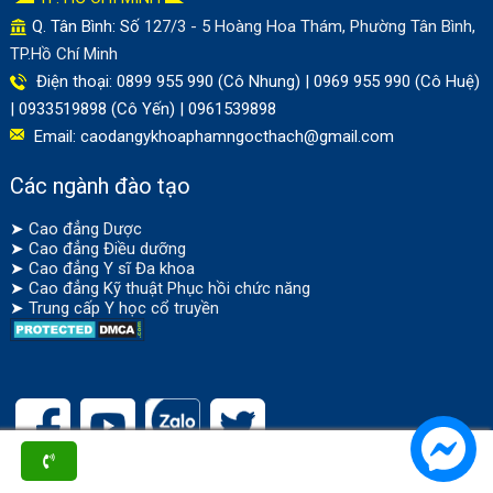
Q. Tân Bình: Số
127/3 - 5 Hoàng Hoa Thám, Phường Tân Bình,
TP.Hồ Chí Minh
Điện thoại: 0899 955 990 (Cô Nhung) | 0969 955 990 (Cô Huệ)
| 0933519898 (Cô Yến) | 0961539898
Email:
caodangykhoaphamngocthach@gmail.com
Các ngành đào tạo
➤
Cao đẳng Dược
➤
Cao đẳng Điều dưỡng
➤
Cao đẳng Y sĩ Đa khoa
➤
Cao đẳng Kỹ thuật Phục hồi chức năng
➤
Trung cấp Y học cổ truyền