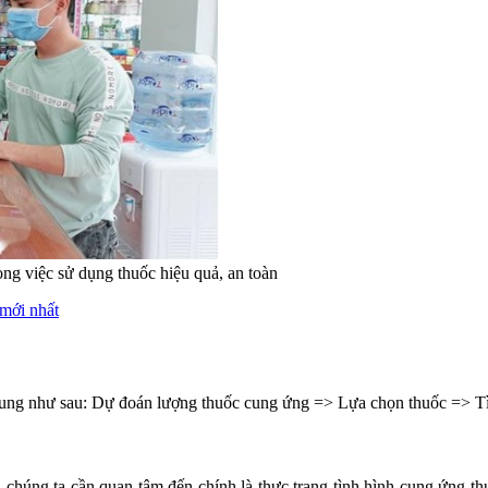
ng việc sử dụng thuốc hiệu quả, an toàn
 mới nhất
dung như sau: Dự đoán lượng thuốc cung ứng => Lựa chọn thuốc => T
 chúng ta cần quan tâm đến chính là thực trạng tình hình cung ứng th