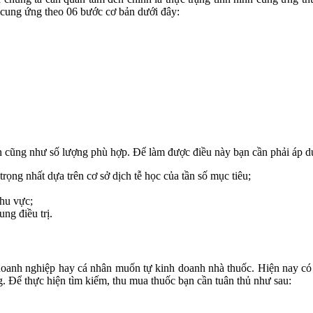
h cung ứng theo 06 bước cơ bản dưới đây:
ọn cũng như số lượng phù hợp. Để làm được điều này bạn cần phải áp 
rọng nhất dựa trên cơ sở dịch tễ học của tần số mục tiêu;
khu vực;
ng điều trị.
 doanh nghiệp hay cá nhân muốn tự kinh doanh nhà thuốc. Hiện nay có 
ng. Để thực hiện tìm kiếm, thu mua thuốc bạn cần tuân thủ như sau: