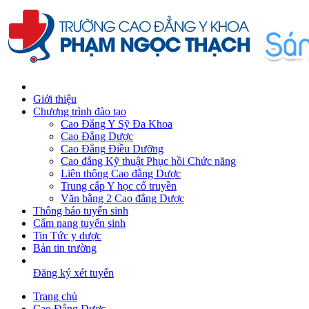
Giới thiệu
Chương trình đào tạo
Cao Đẳng Y Sỹ Đa Khoa
Cao Đẳng Dược
Cao Đẳng Điều Dưỡng
Cao đẳng Kỹ thuật Phục hồi Chức năng
Liên thông Cao đẳng Dược
Trung cấp Y học cổ truyền
Văn bằng 2 Cao đẳng Dược
Thông báo tuyển sinh
Cẩm nang tuyển sinh
Tin Tức y dược
Bản tin trường
Đăng ký xét tuyển
Trang chủ
Cao Đẳng Dược