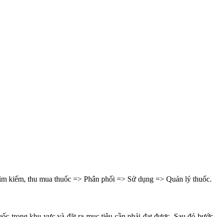
ìm kiếm, thu mua thuốc => Phân phối => Sử dụng => Quản lý thuốc.
uốc trong khu vực và đặt ra mục tiêu cần phải đạt được. Sau đó bước