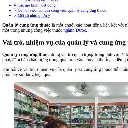
Công tác quản lý
Các mô hình hoạt động
Cơ hội việc làm của công việc quản lý cung ứng thuốc
Một số những lưu ý
Quản lý cung ứng thuốc
là một chuỗi các hoạt động liên kết với
một trong những công việc thuộc
ngành Dược
.
Vai trò, nhiệm vụ của quản lý và cung ứng
Quản lý cung ứng thuốc
đóng vai trò quan trọng trong lĩnh vực Y t
phát, đảm bảo chất lượng trong quá trình vận chuyển thuốc,… đều gó
Khi nói về vai trò, nhiệm vụ của quản lý và cung ứng thuốc thì chún
phối hay sử dụng hiệu quả.