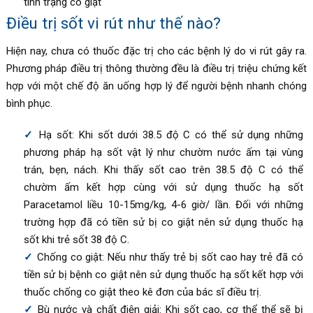
tình trạng co giật
Điều trị sốt vi rút như thế nào?
Hiện nay, chưa có thuốc đặc trị cho các bệnh lý do vi rút gây ra.
Phương pháp điều trị thông thường đều là điều trị triệu chứng kết
hợp với một chế độ ăn uống hợp lý để người bệnh nhanh chóng
bình phục.
Hạ sốt: Khi sốt dưới 38.5 độ C có thể sử dụng những
phương pháp hạ sốt vật lý như chườm nước ấm tại vùng
trán, bẹn, nách. Khi thấy sốt cao trên 38.5 độ C có thể
chườm ấm kết hợp cùng với sử dụng thuốc hạ sốt
Paracetamol liều 10-15mg/kg, 4-6 giờ/ lần. Đối với những
trường hợp đã có tiền sử bị co giật nên sử dụng thuốc hạ
sốt khi trẻ sốt 38 độ C.
Chống co giật: Nếu như thấy trẻ bị sốt cao hay trẻ đã có
tiền sử bị bệnh co giật nên sử dụng thuốc hạ sốt kết hợp với
thuốc chống co giật theo kê đơn của bác sĩ điều trị.
Bù nước và chất điện giải: Khi sốt cao, cơ thể thể sẽ bị