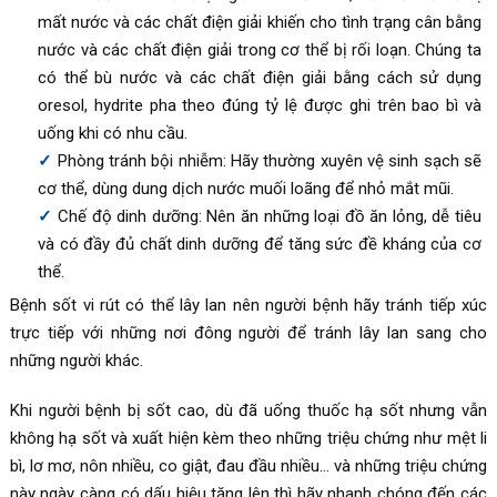
mất nước và các chất điện giải khiến cho tình trạng cân bằng
nước và các chất điện giải trong cơ thể bị rối loạn. Chúng ta
có thể bù nước và các chất điện giải bằng cách sử dụng
oresol, hydrite pha theo đúng tỷ lệ được ghi trên bao bì và
uống khi có nhu cầu.
Phòng tránh bội nhiễm: Hãy thường xuyên vệ sinh sạch sẽ
cơ thể, dùng dung dịch nước muối loãng để nhỏ mắt mũi.
Chế độ dinh dưỡng: Nên ăn những loại đồ ăn lỏng, dễ tiêu
và có đầy đủ chất dinh dưỡng để tăng sức đề kháng của cơ
thể.
Bệnh sốt vi rút có thể lây lan nên người bệnh hãy tránh tiếp xúc
trực tiếp với những nơi đông người để tránh lây lan sang cho
những người khác.
Khi người bệnh bị sốt cao, dù đã uống thuốc hạ sốt nhưng vẫn
không hạ sốt và xuất hiện kèm theo những triệu chứng như mệt li
bì, lơ mơ, nôn nhiều, co giật, đau đầu nhiều… và những triệu chứng
này ngày càng có dấu hiệu tăng lên thì hãy nhanh chóng đến các