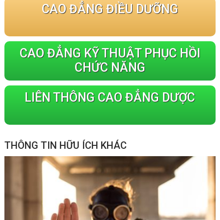
CAO ĐẲNG ĐIỀU DƯỠNG
CAO ĐẲNG KỸ THUẬT PHỤC HỒI
CHỨC NĂNG
LIÊN THÔNG CAO ĐẲNG DƯỢC
THÔNG TIN HỮU ÍCH KHÁC