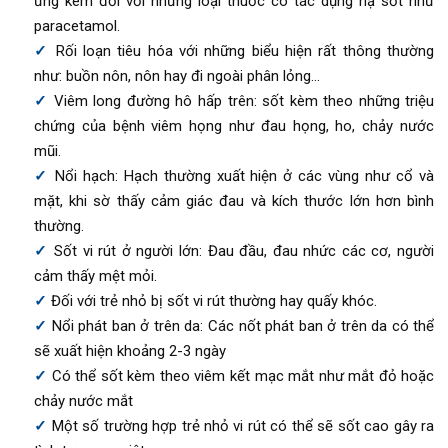
ứng kém đối với những loại thuốc có tác dụng hạ sốt như
paracetamol.
Rối loạn tiêu hóa với những biểu hiện rất thông thường
như: buồn nôn, nôn hay đi ngoài phân lỏng…
Viêm long đường hô hấp trên: sốt kèm theo những triệu
chứng của bệnh viêm họng như đau họng, ho, chảy nước
mũi.
Nổi hạch: Hạch thường xuất hiện ở các vùng như cổ và
mặt, khi sờ thấy cảm giác đau và kích thước lớn hơn bình
thường.
Sốt vi rút ở người lớn: Đau đầu, đau nhức các cơ, người
cảm thấy mệt mỏi.
Đối với trẻ nhỏ bị sốt vi rút thường hay quấy khóc.
Nổi phát ban ở trên da: Các nốt phát ban ở trên da có thể
sẽ xuất hiện khoảng 2-3 ngày
Có thể sốt kèm theo viêm kết mạc mắt như mắt đỏ hoặc
chảy nước mắt
Một số trường hợp trẻ nhỏ vi rút có thể sẽ sốt cao gây ra