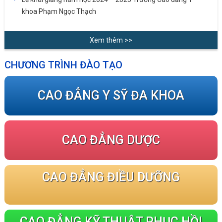
khoa Phạm Ngọc Thạch
Xem thêm >>
CHƯƠNG TRÌNH ĐÀO TẠO
CAO ĐẲNG Y SỸ ĐA KHOA
CAO ĐẲNG DƯỢC
CAO ĐẲNG ĐIỀU DƯỠNG
CAO ĐẲNG KỸ THUẬT PHỤC HỒI