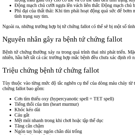
Động mạch chủ cưỡi ngựa lên vách liên thất: Động mạch chủ bị l
Phì đại của thất thải: Khi tim phải hoạt động quá sức để bơm m
tình trạng suy tim.
Ngoài ra, những trường hợp bị tứ chứng fallot có thể sẽ bị một số t
Nguyên nhân gây ra bệnh tứ chứng fallot
Bệnh tứ chứng thường xảy ra trong quá trình thai nhi phát triển. M
nhiên, hầu hết tất cả các trường hợp mắc bệnh đều chưa xác định rõ
Triệu chứng bệnh tứ chứng fallot
Tùy thuộc vào từng mức độ tắc nghẽn cụ thể của dòng máu chảy từ t
chứng fallot bao gồm:
Cơn tím thiếu oxy (hypercyanotic spell = TET spell)
Tiếng thổi của tim (heart murmur)
Khóc kéo dài
Cáu gắt
Mệt mỏi nhanh trong khi chơi hoặc tập thể dục
Tăng cân chậm
Ngón tay hoặc ngón chân dùi trống