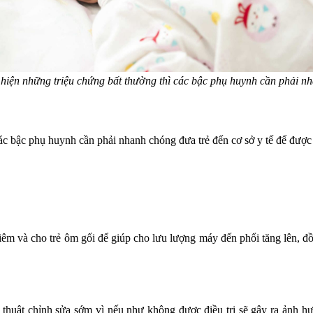
hiện những triệu chứng bất thường thì các bậc phụ huynh cần phải nh
các bậc phụ huynh cần phải nhanh chóng đưa trẻ đến cơ sở y tế để được
ghiêm và cho trẻ ôm gối để giúp cho lưu lượng máy đến phổi tăng lên, đ
thuật chỉnh sửa sớm vì nếu như không được điều trị sẽ gây ra ảnh hưởn