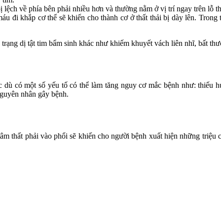
ệch về phía bên phải nhiều hơn và thường nằm ở vị trí ngay trên lỗ thô
áu đi khắp cơ thể sẽ khiến cho thành cơ ở thất thải bị dày lên. Trong 
ình trạng dị tật tim bẩm sinh khác như khiếm khuyết vách liên nhĩ, bấ
ặc dù có một số yếu tố có thể làm tăng nguy cơ mắc bệnh như: thiếu hụ
 nguyên nhân gây bệnh.
âm thất phải vào phổi sẽ khiến cho người bệnh xuất hiện những triệu