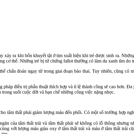
ày xảy ra khi bốn khuyết tật ở tim xuất hiện khi trẻ được sinh ra. Nhữ
ng cơ thể. Những trẻ bị tứ chứng fallot thường có làm da xanh tím do 
thể chẩn đoán ngay từ trong giai đoạn bào thai. Tuy nhiên, cũng có 
háp điều trị phẫu thuật thích hợp và tỉ lệ thành công sẽ cao hơn. Đa 
 trong suốt cuộc đời và hạn chế những công việc nặng nhọc.
cho tâm thất phải giảm lượng máu đến phổi. Có một số trường hợp ng
ngăn của tâm thất trái và tâm thất phải sẽ không có lỗ thông nhưng nh
 cùng với lượng máu giàu oxy ở tâm thất trái và máu ở tâm thất trái 
 tim.