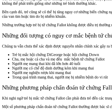
không thể phát triển giống như những trẻ bình thường khác.
Bên cạnh đó, trẻ cũng sẽ có thể bị tăng nguy cơ những biến chứng n
của van tim hoặc tim do bị nhiễm khuẩn.
Những trường hợp trẻ bị tứ chứng Fallot không được điều trị thường r
Những đối tượng có nguy cơ mắc bệnh tứ chứ
Chúng ta vẫn chưa thể xác định được nguyên nhân chính xác gây ra b
Trẻ bị mắc hội chứng DiGeorge hoặc hội chứng Down
Cha, mẹ hoặc cả cha và mẹ đều mắc bệnh tứ chứng Fallot
Người mẹ mang thai khi đã lớn hơn 40 tuổi
Người mẹ có chế độ dinh dưỡng kém khi mang thai
Người mẹ nghiện rượu khi mang thai
Trong quá trình mang thai, người mẹ bị nhiễm bệnh do vi rút
Những phương pháp chẩn đoán tứ chứng Fal
Khi nghi ngờ trẻ bị mắc tứ chứng Fallot cần phải đưa trẻ đến các t
Một số phương pháp chẩn đoán tứ chứng Fallot thường được bác sĩ ch