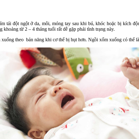
 tím tái đột ngột ở da, môi, móng tay sau khi bú, khóc hoặc bị kích đ
 khoảng từ 2 – 4 tháng tuổi rất dễ gặp phải tình trạng này.
ổm xuống theo bản năng khi cơ thể bị hụt hơn. Ngồi xổm xuống có thể 