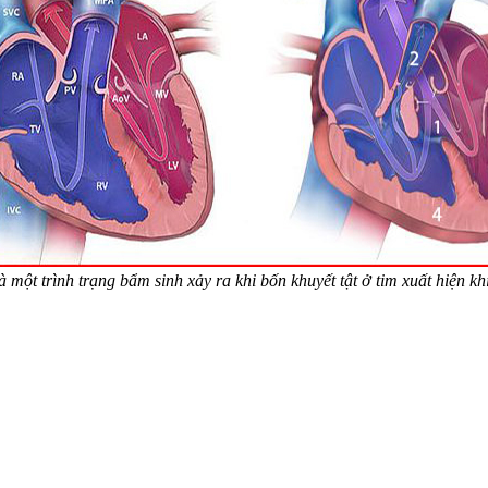
à một trình trạng bẩm sinh xảy ra khi bốn khuyết tật ở tim xuất hiện kh