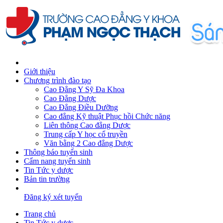
Giới thiệu
Chương trình đào tạo
Cao Đẳng Y Sỹ Đa Khoa
Cao Đẳng Dược
Cao Đẳng Điều Dưỡng
Cao đẳng Kỹ thuật Phục hồi Chức năng
Liên thông Cao đẳng Dược
Trung cấp Y học cổ truyền
Văn bằng 2 Cao đẳng Dược
Thông báo tuyển sinh
Cẩm nang tuyển sinh
Tin Tức y dược
Bản tin trường
Đăng ký xét tuyển
Trang chủ
Tin Tức y dược