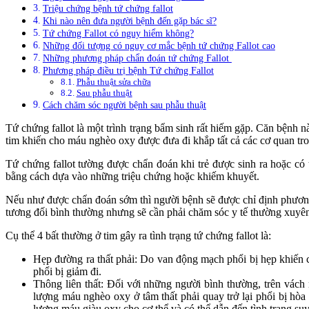
Triệu chứng bệnh tứ chứng fallot
Khi nào nên đưa người bệnh đến gặp bác sĩ?
Tứ chứng Fallot có nguy hiểm không?
Những đối tượng có nguy cơ mắc bệnh tứ chứng Fallot cao
Những phương pháp chẩn đoán tứ chứng Fallot
Phương pháp điều trị bệnh Tứ chứng Fallot
Phẫu thuật sửa chữa
Sau phẫu thuật
Cách chăm sóc người bệnh sau phẫu thuật
Tứ chứng fallot là một trình trạng bẩm sinh rất hiếm gặp. Căn bệnh n
tim khiến cho máu nghèo oxy được đưa đi khắp tất cả các cơ quan tro
Tứ chứng fallot tường được chẩn đoán khi trẻ được sinh ra hoặc có 
bằng cách dựa vào những triệu chứng hoặc khiếm khuyết.
Nếu như được chẩn đoán sớm thì người bệnh sẽ được chỉ định phương p
tương đối bình thường nhưng sẽ cần phải chăm sóc y tế thường xuyên
Cụ thể 4 bất thường ở tim gây ra tình trạng tứ chứng fallot là:
Hẹp đường ra thất phải: Do van động mạch phổi bị hẹp khiến 
phổi bị giảm đi.
Thông liên thất: Đối với những người bình thường, trên vách 
lượng máu nghèo oxy ở tâm thất phải quay trở lại phổi bị hòa
lượng máu giàu oxy cho cơ thể và có thể dẫn đến tình trạng suy