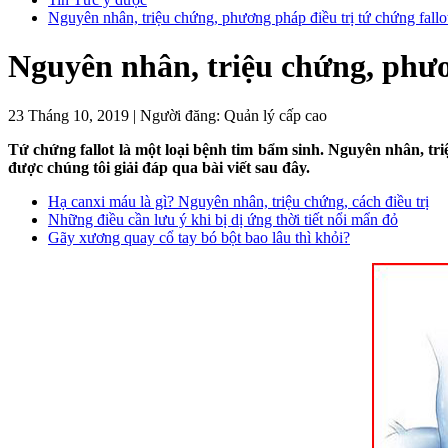
Nguyên nhân, triệu chứng, phương pháp điều trị tứ chứng fallo
Nguyên nhân, triệu chứng, phươn
23 Tháng 10, 2019
|
Người đăng:
Quản lý cấp cao
Tứ chứng fallot là một loại bệnh tim bẩm sinh. Nguyên nhân, tri
được chúng tôi giải đáp qua bài viết sau đây.
Hạ canxi máu là gì? Nguyên nhân, triệu chứng, cách điều trị
Những điều cần lưu ý khi bị dị ứng thời tiết nổi mẩn đỏ
Gãy xương quay cổ tay bó bột bao lâu thì khỏi?