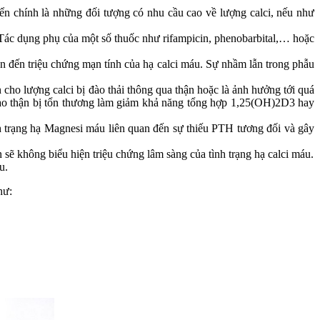
iển chính là những đối tượng có nhu cầu cao về lượng calci, nếu như
 Tác dụng phụ của một số thuốc như rifampicin, phenobarbital,… hoặc
n đến triệu chứng mạn tính của hạ calci máu. Sự nhầm lẫn trong phẫu
ho lượng calci bị đào thải thông qua thận hoặc là ảnh hưởng tới quá
ế bào thận bị tổn thương làm giảm khả năng tổng hợp 1,25(OH)2D3 hay
 trạng hạ Magnesi máu liên quan đến sự thiếu PTH tương đối và gây
sẽ không biểu hiện triệu chứng lâm sàng của tình trạng hạ calci máu.
u.
hư: