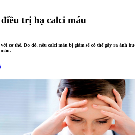
điều trị hạ calci máu
ới cơ thể. Do đó, nếu calci máu bị giảm sẽ có thể gây ra ảnh hưở
i máu.
ả