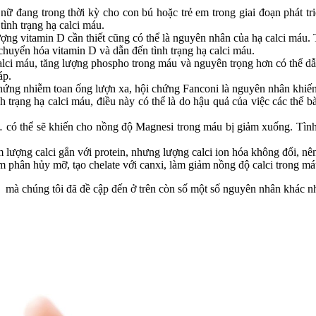
 nữ đang trong thời kỳ cho con bú hoặc trẻ em trong giai đoạn phát tr
ình trạng hạ calci máu.
ng vitamin D cần thiết cũng có thể là nguyên nhân của hạ calci máu.
n chuyển hóa vitamin D và dẫn đến tình trạng hạ calci máu.
lci máu, tăng lượng phospho trong máu và nguyên trọng hơn có thể dẫ
áp.
hứng nhiễm toan ống lượn xa, hội chứng Fanconi là nguyên nhân khiến c
ình trạng hạ calci máu, điều này có thể là do hậu quả của việc các th
có thể sẽ khiến cho nồng độ Magnesi trong máu bị giảm xuống. Tình
lượng calci gắn với protein, nhưng lượng calci ion hóa không đổi, nên 
m phân hủy mỡ, tạo chelate với canxi, làm giảm nồng độ calci trong má
 mà chúng tôi đã đề cập đến ở trên còn số một số nguyên nhân khác n