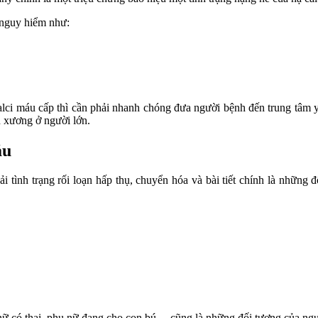
 nguy hiểm như:
calci máu cấp thì cần phải nhanh chóng đưa người bệnh đến trung tâm y
n xương ở người lớn.
áu
 tình trạng rối loạn hấp thụ, chuyển hóa và bài tiết chính là những
 nữ có thai, phụ nữ đang cho con bú… cũng là những đối tượng của ngu