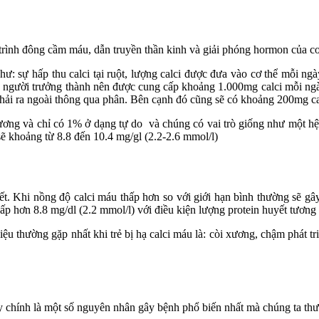
 trình đông cầm máu, dẫn truyền thần kinh và giải phóng hormon của cơ
như:
sự hấp thu calci tại ruột, lượng calci được đưa vào cơ thể mỗi 
cáo, người trưởng thành nên được cung cấp khoảng 1.000mg calci mỗi n
 thải ra ngoài thông qua phân. Bên cạnh đó cũng sẽ có khoảng 200mg cal
ương và chỉ có 1% ở dạng tự do và chúng có vai trò giống như một hệ đ
sẽ khoảng từ 8.8 đến 10.4 mg/gl (2.2-2.6 mmol/l)
ết. Khi nồng độ calci máu thấp hơn so với giới hạn bình thường sẽ gây 
hấp hơn 8.8 mg/dl (2.2 mmol/l) với điều kiện lượng protein huyết tương
hiệu thường gặp nhất khi trẻ bị hạ calci máu là: còi xương, chậm phát
ây chính là một số nguyên nhân gây bệnh phổ biến nhất mà chúng ta th