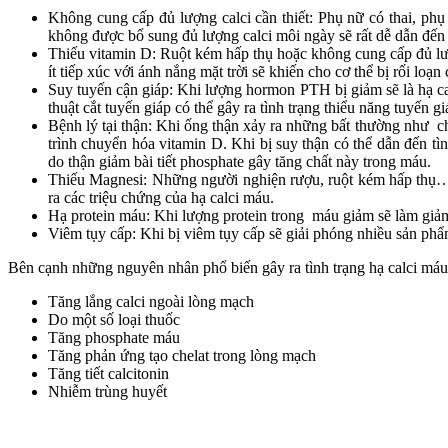
Không cung cấp đủ lượng calci cần thiết: Phụ nữ có thai, phụ
không được bổ sung đủ lượng calci môi ngày sẽ rất dễ dẫn đến t
Thiếu vitamin D: Ruột kém hấp thụ hoặc không cung cấp đủ lượ
ít tiếp xúc với ánh nắng mặt trời sẽ khiến cho cơ thể bị rối loạ
Suy tuyến cận giáp: Khi lượng hormon PTH bị giảm sẽ là hạ ca
thuật cắt tuyến giáp có thể gây ra tình trạng thiểu năng tuyến gi
Bệnh lý tại thận: Khi ống thận xảy ra những bất thường như c
trình chuyển hóa vitamin D. Khi bị suy thận có thể dẫn đến t
do thận giảm bài tiết phosphate gây tăng chất này trong máu.
Thiếu Magnesi: Những người nghiện rượu, ruột kém hấp thụ… 
ra các triệu chứng của hạ calci máu.
Hạ protein máu: Khi lượng protein trong máu giảm sẽ làm giảm 
Viêm tụy cấp: Khi bị viêm tụy cấp sẽ giải phóng nhiều sản phẩ
Bên cạnh những nguyên nhân phổ biến gây ra tình trạng hạ calci máu
Tăng lắng calci ngoài lòng mạch
Do một số loại thuốc
Tăng phosphate máu
Tăng phản ứng tạo chelat trong lòng mạch
Tăng tiết calcitonin
Nhiễm trùng huyết