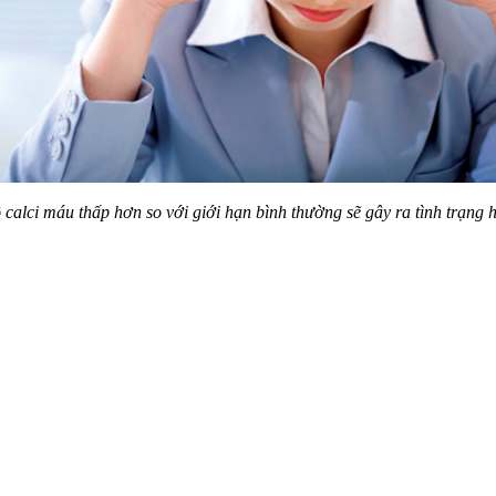
calci máu thấp hơn so với giới hạn bình thường sẽ gây ra tình trạng 