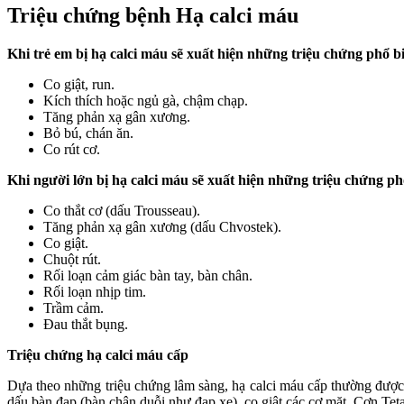
Triệu chứng bệnh Hạ calci máu
Khi trẻ em bị hạ calci máu sẽ xuất hiện những triệu chứng phổ b
Co giật, run.
Kích thích hoặc ngủ gà, chậm chạp.
Tăng phản xạ gân xương.
Bỏ bú, chán ăn.
Co rút cơ.
Khi người lớn bị hạ calci máu sẽ xuất hiện những triệu chứng p
Co thắt cơ (dấu Trousseau).
Tăng phản xạ gân xương (dấu Chvostek).
Co giật.
Chuột rút.
Rối loạn cảm giác bàn tay, bàn chân.
Rối loạn nhịp tim.
Trầm cảm.
Đau thắt bụng.
Triệu chứng hạ calci máu cấp
Dựa theo những triệu chứng lâm sàng, hạ calci máu cấp thường được
dấu bàn đạp (bàn chân duỗi như đạp xe), co giật các cơ mặt. Cơn Teta