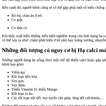
Bên cạnh đó, người bệnh cũng sẽ có thể gặp phải một số triệu chứng
Bỏ bú, chán ăn ở trẻ.
Co giật.
Co thắt cơ
Khi thấy xuất hiện những biểu hiện nghiêm trọng của tình trạng hạ 
có thể xảy ra như: chậm phát triển ở trẻ nhỏ hay loãng xương, nhuyễ
Những đối tượng có nguy cơ bị Hạ calci m
Những người đang ăn uống theo một chế độ thiếu calci hoặc gặp phải
bệnh bao gồm:
Viêm tụy.
Rối loạn tiêu hóa.
Suy gan.
Suy thận.
Thiếu Vitamin D, thiếu Mange.
Rối loạn lo âu.
Các rối loạn nội tiết: suy tuyến cận giáp, tăng tiết calcitonin,…
Những đối tượng có nhu cầu cao về lượng calci như trẻ sơ sinh, phụ