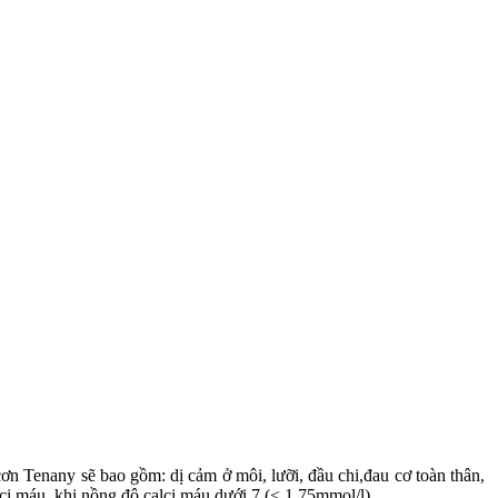
n Tenany sẽ bao gồm: dị cảm ở môi, lưỡi, đầu chi,đau cơ toàn thân,
lci máu, khi nồng độ calci máu dưới 7 (< 1.75mmol/l).