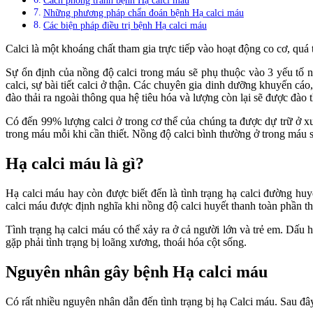
Cách phòng tránh bệnh Hạ calci máu
Những phương pháp chẩn đoán bệnh Hạ calci máu
Các biện pháp điều trị bệnh Hạ calci máu
Calci là một khoáng chất tham gia trực tiếp vào hoạt động co cơ, quá
Sự ổn định của nồng độ calci trong máu sẽ phụ thuộc vào 3 yếu tố 
calci, sự bài tiết calci ở thận. Các chuyên gia dinh dưỡng khuyến 
đào thải ra ngoài thông qua hệ tiêu hóa và lượng còn lại sẽ được đào
Có đến 99% lượng calci ở trong cơ thể của chúng ta được dự trữ ở x
trong máu mỗi khi cần thiết. Nồng độ calci bình thường ở trong máu 
Hạ calci máu là gì?
Hạ calci máu hay còn được biết đến là tình trạng hạ calci đường huy
calci máu được định nghĩa khi nồng độ calci huyết thanh toàn phần t
Tình trạng hạ calci máu có thể xảy ra ở cả người lớn và trẻ em. Dấu 
gặp phải tình trạng bị loãng xương, thoái hóa cột sống.
Nguyên nhân gây bệnh Hạ calci máu
Có rất nhiều nguyên nhân dẫn đến tình trạng bị hạ Calci máu. Sau đ