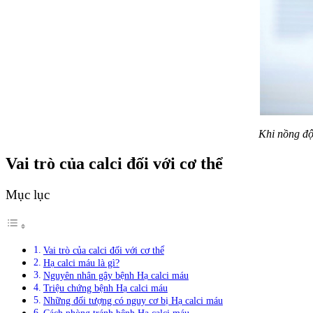
Khi nồng độ 
Vai trò của calci đối với cơ thể
Mục lục
Vai trò của calci đối với cơ thể
Hạ calci máu là gì?
Nguyên nhân gây bệnh Hạ calci máu
Triệu chứng bệnh Hạ calci máu
Những đối tượng có nguy cơ bị Hạ calci máu