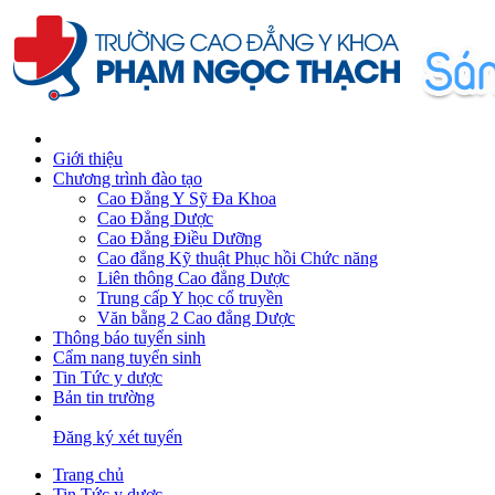
Giới thiệu
Chương trình đào tạo
Cao Đẳng Y Sỹ Đa Khoa
Cao Đẳng Dược
Cao Đẳng Điều Dưỡng
Cao đẳng Kỹ thuật Phục hồi Chức năng
Liên thông Cao đẳng Dược
Trung cấp Y học cổ truyền
Văn bằng 2 Cao đẳng Dược
Thông báo tuyển sinh
Cẩm nang tuyển sinh
Tin Tức y dược
Bản tin trường
Đăng ký xét tuyển
Trang chủ
Tin Tức y dược