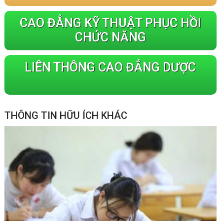
CAO ĐẲNG KỸ THUẬT PHỤC HỒI
CHỨC NĂNG
LIÊN THÔNG CAO ĐẲNG DƯỢC
THÔNG TIN HỮU ÍCH KHÁC