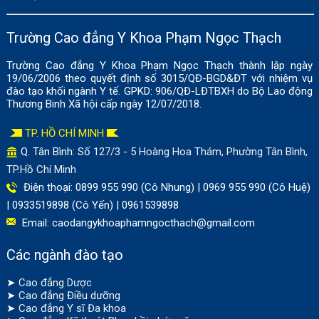
Trường Cao đẳng Y Khoa Phạm Ngọc Thạch
Trường Cao đẳng Y Khoa Phạm Ngọc Thạch thành lập ngày
19/06/2006 theo quyết định số 3015/QĐ-BGD&ĐT với nhiệm vụ
đào tạo khối ngành Y tế. GPKD: 906/QĐ-LĐTBXH do Bộ Lao động
Thương Binh Xã hội cấp ngày 12/07/2018.
TP. HỒ CHÍ MINH
Q. Tân Bình: Số
127/3 - 5 Hoàng Hoa Thám, Phường Tân Bình,
TP.Hồ Chí Minh
Điện thoại: 0899 955 990 (Cô Nhung) | 0969 955 990 (Cô Huệ)
| 0933519898 (Cô Yến) | 0961539898
Email:
caodangykhoaphamngocthach@gmail.com
Các ngành đào tạo
➤
Cao đẳng Dược
➤
Cao đẳng Điều dưỡng
➤
Cao đẳng Y sĩ Đa khoa