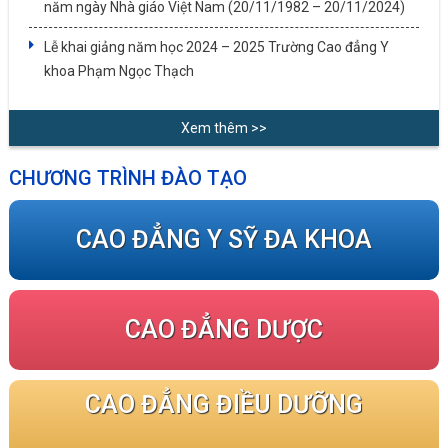
năm ngày Nhà giáo Việt Nam (20/11/1982 – 20/11/2024)
Lễ khai giảng năm học 2024 – 2025 Trường Cao đẳng Y
khoa Phạm Ngọc Thạch
Xem thêm >>
CHƯƠNG TRÌNH ĐÀO TẠO
CAO ĐẲNG Y SỸ ĐA KHOA
CAO ĐẲNG DƯỢC
CAO ĐẲNG ĐIỀU DƯỠNG