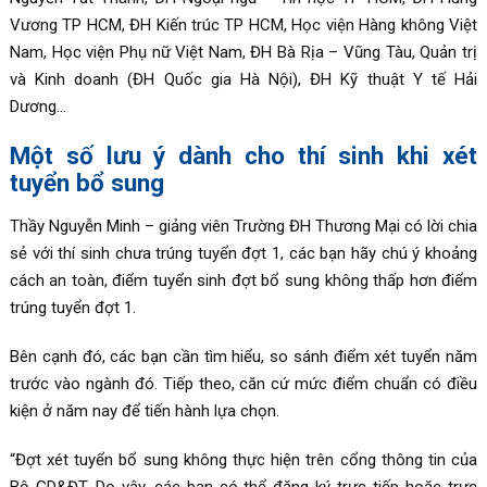
Vương TP HCM, ĐH Kiến trúc TP HCM, Học viện Hàng không Việt
Nam, Học viện Phụ nữ Việt Nam, ĐH Bà Rịa – Vũng Tàu, Quản trị
và Kinh doanh (ĐH Quốc gia Hà Nội), ĐH Kỹ thuật Y tế Hải
Dương…
Một số lưu ý dành cho thí sinh khi xét
tuyển bổ sung
Thầy Nguyễn Minh – giảng viên Trường ĐH Thương Mại có lời chia
sẻ với thí sinh chưa trúng tuyển đợt 1, các bạn hãy chú ý khoảng
cách an toàn, điểm tuyển sinh đợt bổ sung không thấp hơn điểm
trúng tuyển đợt 1.
Bên cạnh đó, các bạn cần tìm hiểu, so sánh điểm xét tuyển năm
trước vào ngành đó. Tiếp theo, căn cứ mức điểm chuẩn có điều
kiện ở năm nay để tiến hành lựa chọn.
“Đợt xét tuyển bổ sung không thực hiện trên cổng thông tin của
Bộ GD&ĐT. Do vậy, các bạn có thể đăng ký trực tiếp hoặc trực