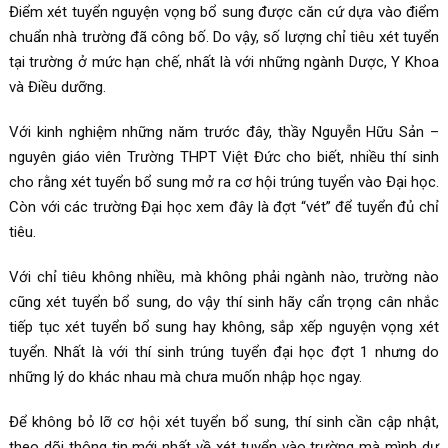
Điểm xét tuyển nguyện vọng bổ sung được căn cứ dựa vào điểm
chuẩn nhà trường đã công bố. Do vậy, số lượng chỉ tiêu xét tuyển
tại trường ở mức hạn chế, nhất là với những ngành Dược, Y Khoa
và Điều dưỡng.
Với kinh nghiệm những năm trước đây, thầy Nguyễn Hữu Sản –
nguyên giáo viên Trường THPT Việt Đức cho biết, nhiều thí sinh
cho rằng xét tuyển bổ sung mở ra cơ hội trúng tuyển vào Đại học.
Còn với các trường Đại học xem đây là đợt “vét” để tuyển đủ chỉ
tiêu.
Với chỉ tiêu không nhiều, mà không phải ngành nào, trường nào
cũng xét tuyển bổ sung, do vậy thí sinh hãy cẩn trọng cân nhắc
tiếp tục xét tuyển bổ sung hay không, sắp xếp nguyện vọng xét
tuyển. Nhất là với thí sinh trúng tuyển đại học đợt 1 nhưng do
những lý do khác nhau mà chưa muốn nhập học ngay.
Để không bỏ lỡ cơ hội xét tuyển bổ sung, thí sinh cần cập nhật,
theo dõi thông tin mới nhất về xét tuyển vào trường mà mình dự