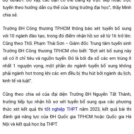
tuyến theo hướng dẫn cụ thể của từng trường đại học”, thầy Minh
chia sẻ.
Trường ĐH Công thương TP.HCM thông báo xét tuyển bổ sung
với 10 ngành đào tạo, trong đó điểm nhận hồ sơ sẽ từ 16 trở lên.
Cũng theo ThS. Phạm Thái Sơn – Giám đốc Trung tâm tuyển sinh
Trường ĐH Công thương TP.HCM cho biết: “Đợt xét bổ sung này
sẽ có ít chỉ tiêu và nguồn tuyển. Đó là bởi đa số các em trúng ít
nhất 1 nguyện vọng, một phần do ngành tuyển bổ sung không
phải ngành hot trong khi các em đều bị thu hút bởi ngành du lịch,
kinh tế và luật”.
Cũng theo chia sẻ của đại diện Trường ĐH Nguyễn Tất Thành,
trường tiếp tục nhận hồ sơ xét tuyển bổ sung qua các phương
thức xét kết quả thi
tốt nghiệp THPT
năm 2023, kết quả bài thi
đánh giá năng lực của ĐH Quốc gia TP.HCM hoặc Quốc gia Hà
Nội và kết quả học bạ THPT.