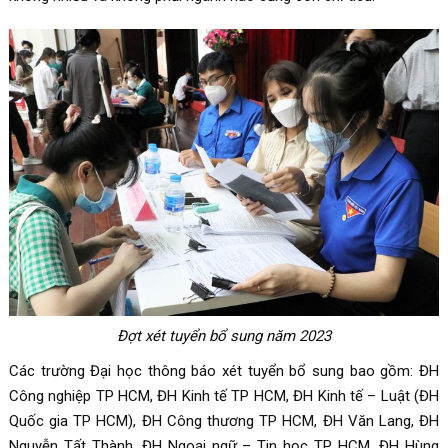
Đợt xét tuyển bổ sung năm 2023
Các trường Đại học thông báo xét tuyển bổ sung bao gồm: ĐH
Công nghiệp TP HCM, ĐH Kinh tế TP HCM, ĐH Kinh tế – Luật (ĐH
Quốc gia TP HCM), ĐH Công thương TP HCM, ĐH Văn Lang, ĐH
Nguyễn Tất Thành, ĐH Ngoại ngữ – Tin học TP HCM, ĐH Hùng