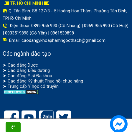
TP. HỒ CHÍ MINH
Q. Tân Bình: Số
127/3 - 5 Hoàng Hoa Thám, Phường Tân Bình,
TP.Hồ Chí Minh
Điện thoại: 0899 955 990 (Cô Nhung) | 0969 955 990 (Cô Huệ)
| 0933519898 (Cô Yến) | 0961539898
Email:
caodangykhoaphamngocthach@gmail.com
Các ngành đào tạo
➤
Cao đẳng Dược
➤
Cao đẳng Điều dưỡng
➤
Cao đẳng Y sĩ Đa khoa
➤
Cao đẳng Kỹ thuật Phục hồi chức năng
➤
Trung cấp Y học cổ truyền