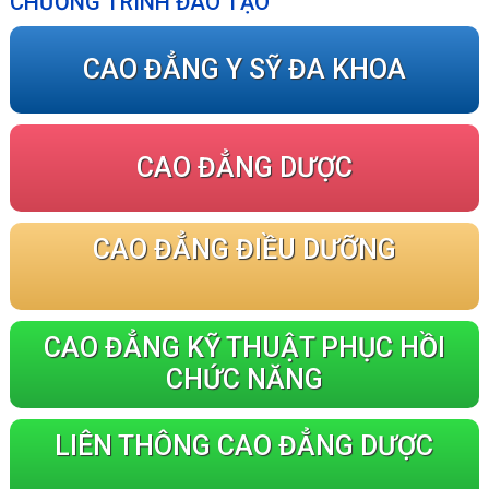
CHƯƠNG TRÌNH ĐÀO TẠO
CAO ĐẲNG Y SỸ ĐA KHOA
CAO ĐẲNG DƯỢC
CAO ĐẲNG ĐIỀU DƯỠNG
CAO ĐẲNG KỸ THUẬT PHỤC HỒI
CHỨC NĂNG
LIÊN THÔNG CAO ĐẲNG DƯỢC