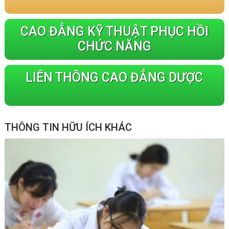
CAO ĐẲNG KỸ THUẬT PHỤC HỒI
CHỨC NĂNG
LIÊN THÔNG CAO ĐẲNG DƯỢC
THÔNG TIN HỮU ÍCH KHÁC