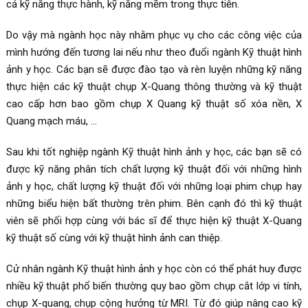
cả kỹ năng thực hành, kỹ năng mềm trong thực tiễn.
Do vậy mà ngành học này nhằm phục vụ cho các công việc của
mình hướng đến tương lai nếu như theo đuổi ngành Kỹ thuật hình
ảnh y học. Các bạn sẽ được đào tạo và rèn luyện những kỹ năng
thực hiện các kỹ thuật chụp X-Quang thông thường và kỹ thuật
cao cấp hơn bao gồm chụp X Quang kỹ thuật số xóa nền, X
Quang mạch máu, …
Sau khi tốt nghiệp ngành Kỹ thuật hình ảnh y học, các bạn sẽ có
được kỹ năng phân tích chất lượng kỹ thuật đối với những hình
ảnh y học, chất lượng kỹ thuật đối với những loại phim chụp hay
những biểu hiện bất thường trên phim. Bên cạnh đó thì kỹ thuật
viên sẽ phối hợp cùng với bác sĩ để thực hiện kỹ thuật X-Quang
kỹ thuật số cùng với kỹ thuật hình ảnh can thiệp.
Cử nhân ngành Kỹ thuật hình ảnh y học còn có thể phát huy được
nhiều kỹ thuật phổ biến thường quy bao gồm chụp cắt lớp vi tính,
chụp X-quang, chụp cộng hưởng từ MRI. Từ đó giúp nâng cao kỹ