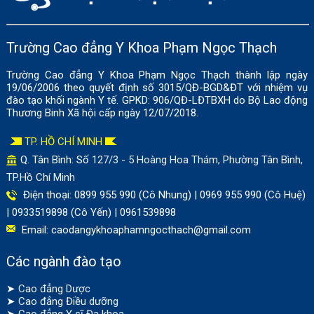
Trường Cao đẳng Y Khoa Phạm Ngọc Thạch
Trường Cao đẳng Y Khoa Phạm Ngọc Thạch thành lập ngày
19/06/2006 theo quyết định số 3015/QĐ-BGD&ĐT với nhiệm vụ
đào tạo khối ngành Y tế. GPKD: 906/QĐ-LĐTBXH do Bộ Lao động
Thương Binh Xã hội cấp ngày 12/07/2018.
TP. HỒ CHÍ MINH
Q. Tân Bình: Số
127/3 - 5 Hoàng Hoa Thám, Phường Tân Bình,
TP.Hồ Chí Minh
Điện thoại: 0899 955 990 (Cô Nhung) | 0969 955 990 (Cô Huệ)
| 0933519898 (Cô Yến) | 0961539898
Email:
caodangykhoaphamngocthach@gmail.com
Các ngành đào tạo
➤
Cao đẳng Dược
➤
Cao đẳng Điều dưỡng
➤
Cao đẳng Y sĩ Đa khoa