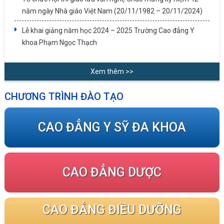
năm ngày Nhà giáo Việt Nam (20/11/1982 – 20/11/2024)
Lễ khai giảng năm học 2024 – 2025 Trường Cao đẳng Y
khoa Phạm Ngọc Thạch
Xem thêm >>
CHƯƠNG TRÌNH ĐÀO TẠO
CAO ĐẲNG Y SỸ ĐA KHOA
CAO ĐẲNG DƯỢC
CAO ĐẲNG ĐIỀU DƯỠNG