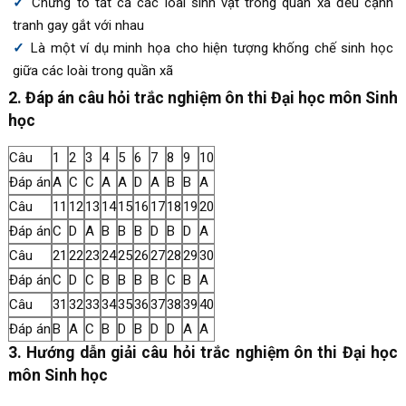
Chứng tỏ tất cả các loài sinh vật trong quần xã đều cạnh
tranh gay gắt với nhau
Là một ví dụ minh họa cho hiện tượng khống chế sinh học
giữa các loài trong quần xã
2. Đáp án câu hỏi trắc nghiệm ôn thi Đại học môn Sinh
học
Câu
1
2
3
4
5
6
7
8
9
10
Đáp án
A
C
C
A
A
D
A
B
B
A
Câu
11
12
13
14
15
16
17
18
19
20
Đáp án
C
D
A
B
B
B
D
B
D
A
Câu
21
22
23
24
25
26
27
28
29
30
Đáp án
C
D
C
B
B
B
B
C
B
A
Câu
31
32
33
34
35
36
37
38
39
40
Đáp án
B
A
C
B
D
B
D
D
A
A
3. Hướng dẫn giải câu hỏi trắc nghiệm ôn thi Đại học
môn Sinh học