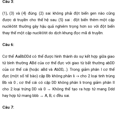
Câu 3:
(1), (3) và (4) đúng. (2) sai: không phải đột biến gen nào cũng
được di truyền cho thế hệ sau. (5) sai : đột biến thêm một cặp
nuclêôtit thường gây hậu quả nghiêm trọng hơn so với đột biến
thay thế một cặp nuclêôtit do dịch khung đọc mã di truyền.
Câu 6:
Cơ thể AaBbDDd có thể được hình thành do sự kết hợp giữa giao
tử bình thường ABd của cơ thể đực với giao từ bất thường abDD
của cơ thể cái (hoặc aBd và AbDD,…). Trong giảm phân I cơ thể
đực (một số tế bào) cặp Bb không phân li -» cho 2 loại tinh trùng
Bb và 0 ; cơ thể cái có cặp DD không phân li trong giảm phân II
cho 2 loại trứng DD và 0 → Không thể tạo ra hợp tử mang Ddd
hay hợp tử mang bbb → A, B, c đều sai.
Câu 7: