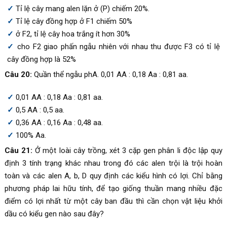
Tỉ lệ cây mang alen lặn ở (P) chiếm 20%.
Tỉ lệ cây đồng hợp ở F1 chiếm 50%
ở F2, tỉ lệ cây hoa trắng ít hơn 30%
cho F2 giao phấn ngẫu nhiên với nhau thu được F3 có tỉ lệ
cây đồng hợp là 52%
Câu 20:
Quần thể ngẫu p
hA
. 0,01 AA : 0,18 Aa : 0,81 aa.
0,01 AA : 0,18 Aa : 0,81 aa.
0,5 AA : 0,5 aa.
0,36 AA : 0,16 Aa : 0,48 aa.
100% Aa.
Câu 21:
Ở một loài cây trồng, xét 3 cặp gen phân li độc lập quy
định 3 tính trạng khác nhau trong đó các alen trội là trội hoàn
toàn và các alen A, b, D quy định các kiểu hình có lợi. Chỉ bằng
phương pháp lai hữu tính, để tạo giống thuần mang nhiều đặc
điểm có lợi nhất từ một cây ban đầu thì cần chọn vật liệu khởi
dầu có kiểu gen nào sau đây?