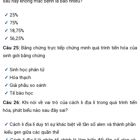
sau này không mắc bệnh là bao nhiêu?
25%
75%
18,75%
56,25%
Câu 25:
Bằng chứng trực tiếp chứng minh quá trình tiến hóa của
sinh giới bằng chứng
Sinh học phân tử
Hóa thạch
Giải phẫu so sánh
Tế bào học
Câu 26:
Khi nói về vai trò của cách li địa lí trong quá trình tiến
hóa, phát biểu nào sau đây sai?
Cách li địa lí duy trì sự khác biệt về tần số alen và thành phần
kiểu gen giữa các quần thể
Cách li địa lí là nhân tố chính là làm biến đổi tần số alen và