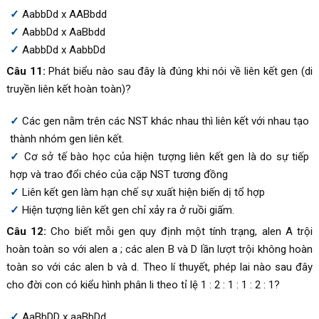
AabbDd x AABbdd
AabbDd x AaBbdd
AabbDd x AabbDd
Câu 11:
Phát biểu nào sau đây là đúng khi nói về liên kết gen (di
truyền liên kết hoàn toàn)?
Các gen nằm trên các NST khác nhau thì liên kết với nhau tạo
thành nhóm gen liên kết.
Cơ sở tế bào học của hiện tượng liên kết gen là do sự tiếp
hợp và trao đổi chéo của cặp NST tương đồng
Liên kết gen làm hạn chế sự xuất hiện biến dị tổ hợp
Hiện tượng liên kết gen chỉ xảy ra ở ruồi giấm.
Câu 12:
Cho biết mỗi gen quy định một tính trạng, alen A trội
hoàn toàn so với alen a ; các alen B và D lần lượt trội không hoàn
toàn so với các alen b và d. Theo lí thuyết, phép lai nào sau đây
cho đời con có kiểu hình phân li theo tỉ lệ 1 : 2 : 1 : 1 : 2 : 1?
AaBbDD x aaBbDd