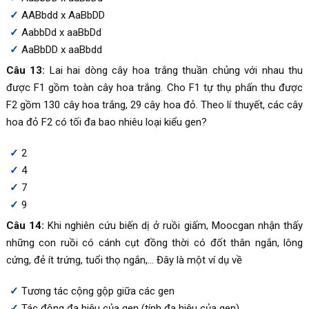
AABbdd x AaBbDD
AabbDd x aaBbDd
AaBbDD x aaBbdd
Câu 13:
Lai hai dòng cây hoa trắng thuần chủng với nhau thu
được F1 gồm toàn cây hoa trắng. Cho F1 tự thụ phấn thu được
F2 gồm 130 cây hoa trắng, 29 cây hoa đỏ. Theo lí thuyết, các cây
hoa đỏ F2 có tối đa bao nhiêu loại kiểu gen?
2
4
7
9
Câu 14:
Khi nghiên cứu biến dị ở ruồi giấm, Moocgan nhận thấy
những con ruồi có cánh cụt đồng thời có đốt thân ngắn, lông
cứng, đẻ ít trứng, tuổi thọ ngắn,… Đây là một ví dụ về
Tương tác cộng gộp giữa các gen
Tác động đa hiệu của gen (tính đa hiệu của gen)