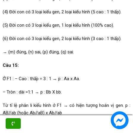
(4) Đời con có 3 loại kiểu gen, 2 loại kiểu hình (5 cao : 1 thấp).
(5) Đời con có 3 loại kiểu gen, 1 loại kiểu hình (100% cao).
(6) Đời con có 3 loại kiểu gen, 2 loại kiểu hình (3 cao : 1 thấp).
→ (m) đúng, (n) sai, (p) đúng, (q) sai.
Câu 15:
Ở F1 : – Cao : thấp = 3 : 1 → p : Aa x Aa.
– Tròn : dài =1:1 → p : Bb X bb.
Từ tỉ lệ phân li kiểu hình ở F1 → có hiện tượng hoán vị gen. p :
AB//ab (hoặc Ab//aB) x Ab//ab
F1 CÓ 15% thấp, dài (ab//ab) = 0,5ab x 0,3ab → kiểu gen của p là :