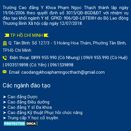
Trường Cao đẳng Y Khoa Phạm Ngọc Thạch thành lập ngày
19/06/2006 theo quyết định số 3015/QĐ-BGD&ĐT với nhiệm vụ
đào tạo khối ngành Y tế. GPKD: 906/QĐ-LĐTBXH do Bộ Lao động
Thương Binh Xã hội cấp ngày 12/07/2018.
TP. HỒ CHÍ MINH
Q. Tân Bình: Số
127/3 - 5 Hoàng Hoa Thám, Phường Tân Bình,
TP.Hồ Chí Minh
Điện thoại: 0899 955 990 (Cô Nhung) | 0969 955 990 (Cô Huệ)
| 0933519898 (Cô Yến) | 0961539898
Email:
caodangykhoaphamngocthach@gmail.com
Các ngành đào tạo
➤
Cao đẳng Dược
➤
Cao đẳng Điều dưỡng
➤
Cao đẳng Y sĩ Đa khoa
➤
Cao đẳng Kỹ thuật Phục hồi chức năng
➤
Trung cấp Y học cổ truyền