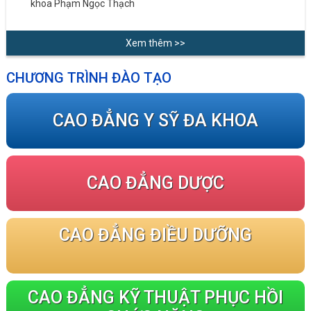
khoa Phạm Ngọc Thạch
Xem thêm >>
CHƯƠNG TRÌNH ĐÀO TẠO
CAO ĐẲNG Y SỸ ĐA KHOA
CAO ĐẲNG DƯỢC
CAO ĐẲNG ĐIỀU DƯỠNG
CAO ĐẲNG KỸ THUẬT PHỤC HỒI