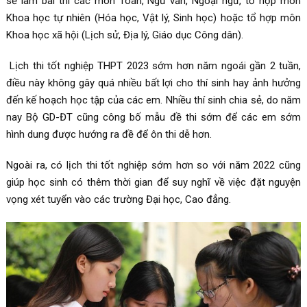
sẽ làm bài thi các môn Toán, Ngữ văn, Ngoại ngữ, tổ hợp môn
Khoa học tự nhiên (Hóa học, Vật lý, Sinh học) hoặc tổ hợp môn
Khoa học xã hội (Lịch sử, Địa lý, Giáo dục Công dân).
Lịch thi tốt nghiệp THPT 2023 sớm hơn năm ngoái gần 2 tuần,
điều này không gây quá nhiều bất lợi cho thí sinh hay ảnh hưởng
đến kế hoạch học tập của các em. Nhiều thí sinh chia sẻ, do năm
nay Bộ GD-ĐT cũng công bố mẫu đề thi sớm để các em sớm
hình dung được hướng ra đề để ôn thi dễ hơn.
Ngoài ra, có lịch thi tốt nghiệp sớm hơn so với năm 2022 cũng
giúp học sinh có thêm thời gian để suy nghĩ về việc đặt nguyện
vọng xét tuyển vào các trường Đại học, Cao đẳng.