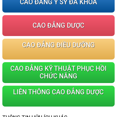
CAO ĐẲNG Y SỸ ĐA KHOA
CAO ĐẲNG DƯỢC
CAO ĐẲNG ĐIỀU DƯỠNG
CAO ĐẲNG KỸ THUẬT PHỤC HỒI
CHỨC NĂNG
LIÊN THÔNG CAO ĐẲNG DƯỢC