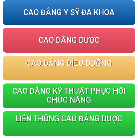
CAO ĐẲNG Y SỸ ĐA KHOA
CAO ĐẲNG DƯỢC
CAO ĐẲNG ĐIỀU DƯỠNG
CAO ĐẲNG KỸ THUẬT PHỤC HỒI
CHỨC NĂNG
LIÊN THÔNG CAO ĐẲNG DƯỢC