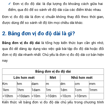
Đơn vị đo độ dài: là đại lượng đo khoảng cách giữa hai
điểm, qua đó để so sánh về độ dài của các điểm khác nhau.
Đơn vị đo độ dài là đơn vị chuẩn không thay đổi theo thời gian,
được dùng để so sánh về độ lớn mọi chiều dài khác.
2. Bảng đơn vị đo độ dài là gì?
Bảng đơn vị đo độ dài
là tổng hợp kiến thức bạn cần ghi nhớ,
qua đó dễ dàng áp dụng vào việc giải bài tập đo độ dài hoặc đổi
đơn vị độ dài nhanh nhất. Chủ yếu là đơn vị đo độ dài cơ bản hiện
nay.
Bảng đơn vị đo độ dài
Lớn hơn mét
Mét
Nhỏ hơn mét
Km
hm
dam
m
dm
cm
mm
1km
1hm
1dam
1m
1dm
1cm
1mm
=10hm
=10dam
=10m
=10dm
=10cm
=10mm
Kiến thức về bảng đơn vị đo độ dài chủ yếu trong chương trình