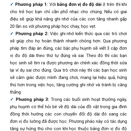
Phương pháp 1:
Với
bảng đơn vị đo độ dài
ở trên thì khi
cho trẻ học bạn chỉ cần phổ nhạc cho chúng. Nếu có giai
điệu sẽ giúp khả năng ghi nhớ của các con tăng nhanh gấp
20 lần so với phương pháp học chay, học vẹt.
Phương pháp 2:
Việc ghi nhớ kiến thức qua các trò chơi
sẽ giúp cho họ hoàn thành nhanh chóng hơn. Qua phương
pháp tìm đáp án đúng, các bậc phụ huynh sẽ viết 3 cặp đơn
vị đo độ dài theo thứ tự đúng và sai. Theo đó thì các bạn
học sinh sẽ tìm ra được phương án chính xác đồng thời sửa
lại ví dụ sai cho đúng. Qua trò chơi này thì các bạn học sinh
sẽ cảm giác được mình đang chơi, mang lại hiệu quả, hứng
thú hơn trong việc học, tăng cường ghi nhớ và tránh bị căng
thẳng.
Phương pháp 3:
Trong các buổi sinh hoạt thường ngày,
phụ huynh có thể hỏi bé về độ dài của đồ vật trong gia đình
đồng thời hướng các con chuyển đổi độ dài đó sang các
đơn vị đo lường đã được học. Phương pháo này có tác dụng
tăng sự hứng thú cho con khi học thuộc bảng đơn vị đo độ