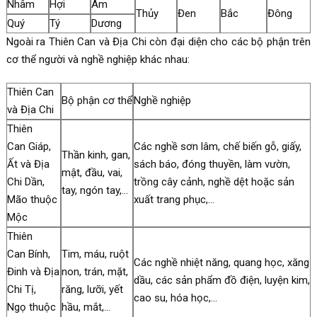
Nhâm
Hợi
Âm
Thủy
Đen
Bắc
Đông
Quý
Tý
Dương
Ngoài ra Thiên Can và Địa Chi còn đại diện cho các bộ phận trên
cơ thể người và nghề nghiệp khác nhau:
Thiên Can
Bộ phận cơ thể
Nghề nghiệp
và Địa Chi
Thiên
Can Giáp,
Các nghề sơn lâm, chế biến gỗ, giấy,
Thần kinh, gan,
Ất và Địa
sách báo, đóng thuyền, làm vườn,
mật, đầu, vai,
Chi Dần,
trồng cây cảnh, nghề dệt hoặc sản
tay, ngón tay,…
Mão thuộc
xuất trang phục,…
Mộc
Thiên
Can Bính,
Tim, máu, ruột
Các nghề nhiệt năng, quang học, xăng
Đinh và Địa
non, trán, mặt,
dầu, các sản phẩm đồ điện, luyện kim,
Chi Tị,
răng, lưỡi, yết
cao su, hóa học,…
Ngọ thuộc
hầu, mắt,…