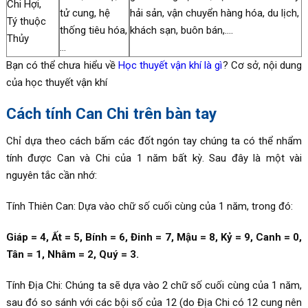
Chi Hợi,
tử cung, hệ
hải sản, vận chuyển hàng hóa, du lịch,
Tý thuộc
thống tiêu hóa,
khách sạn, buôn bán,….
Thủy
…
Bạn có thể chưa hiểu về
Học thuyết vận khí là gì
? Cơ sở, nội dung
của học thuyết vận khí
Cách tính Can Chi trên bàn tay
Chỉ dựa theo cách bấm các đốt ngón tay chúng ta có thể nhẩm
tính được Can và Chi của 1 năm bất kỳ. Sau đây là một vài
nguyên tắc cần nhớ:
Tính Thiên Can: Dựa vào chữ số cuối cùng của 1 năm, trong đó:
Giáp = 4, Ất = 5, Bính = 6, Đinh = 7, Mậu = 8, Kỷ = 9, Canh = 0,
Tân = 1, Nhâm = 2, Quý = 3.
Tính Địa Chi: Chúng ta sẽ dựa vào 2 chữ số cuối cùng của 1 năm,
sau đó so sánh với các bội số của 12 (do Địa Chi có 12 cung nên