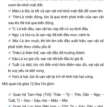
vươn lên khỏi mặt đất.
Mão:Là đội, là tất cả vạn vật nứt khỏi mặt đất để vươn lên.
Thìn:Là chấn động, tức là quá trình phát triển của vạn vật
sau khi đã trải qua biến động.
Tị: Là bắt đầu, vạn vật lúc này đã có sự khởi đầu.
Ngọ: Là tỏa ra, là vạn vậy đã bắt đầu mọc cành lá.
Mùi: Là ám muội, khi khí âm bắt đầu xuất hiện, vạn vật sẽ
phát triển theo chiều yếu đi.
Thân:Là thân thể, vạn vật đều đã trưởng thành.
Dậu:Là sự già cỗi, vạn vật đã bắt đầu bị già đi.
Tuất: Là diệt, tức chỉ đến một thời điểm nào đó, vạt vật sẽ
bị suy yếu và diệt vong.
Hợi:Là hạt, tức là vạn vật lại trở về hình hài hạt cứng.
Mối quan hệ giữa 12 Địa Chi gồm:
Quan hệ Tam Hợp (Tốt): Thân – Tý – Thìn, Dần – Ngọ –
Tuất, Tị – Sửu – Dậu, Hợi – Mão – Mùi.
Quan hệ Lục Hợp (Nhị hợp – Tốt): Tý – Sửu, Dần – Hợi,