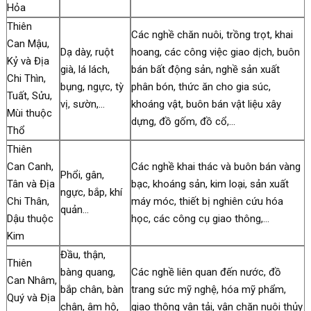
Hỏa
Thiên
Các nghề chăn nuôi, trồng trọt, khai
Can Mậu,
Dạ dày, ruột
hoang, các công việc giao dịch, buôn
Kỷ và Địa
già, lá lách,
bán bất động sản, nghề sản xuất
Chi Thìn,
bụng, ngực, tỳ
phân bón, thức ăn cho gia súc,
Tuất, Sửu,
vị, sườn,…
khoáng vật, buôn bán vật liệu xây
Mùi thuộc
dựng, đồ gốm, đồ cổ,…
Thổ
Thiên
Can Canh,
Các nghề khai thác và buôn bán vàng
Phổi, gân,
Tân và Địa
bạc, khoáng sản, kim loại, sản xuất
ngực, bắp, khí
Chi Thân,
máy móc, thiết bị nghiên cứu hóa
quản…
Dậu thuộc
học, các công cụ giao thông,…
Kim
Đầu, thận,
Thiên
bàng quang,
Các nghề liên quan đến nước, đồ
Can Nhâm,
bắp chân, bàn
trang sức mỹ nghệ, hóa mỹ phẩm,
Quý và Địa
chân, âm hộ,
giao thông vận tải, vận chăn nuôi thủy