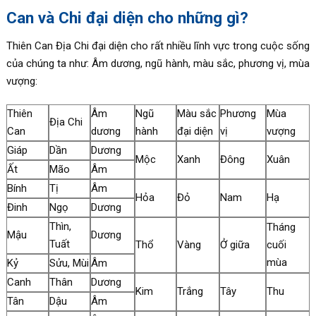
Can và Chi đại diện cho những gì?
Thiên Can Địa Chi đại diện cho rất nhiều lĩnh vực trong cuộc sống
của chúng ta như: Âm dương, ngũ hành, màu sắc, phương vị, mùa
vượng:
Thiên
Âm
Ngũ
Màu sắc
Phương
Mùa
Địa Chi
Can
dương
hành
đại diện
vị
vượng
Giáp
Dần
Dương
Mộc
Xanh
Đông
Xuân
Ất
Mão
Âm
Bính
Tị
Âm
Hỏa
Đỏ
Nam
Hạ
Đinh
Ngọ
Dương
Thìn,
Tháng
Mậu
Dương
Tuất
Thổ
Vàng
Ở giữa
cuối
mùa
Kỷ
Sửu, Mùi
Âm
Canh
Thân
Dương
Kim
Trắng
Tây
Thu
Tân
Dậu
Âm