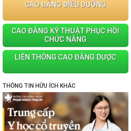
CAO ĐẲNG ĐIỀU DƯỠNG
CAO ĐẲNG KỸ THUẬT PHỤC HỒI
CHỨC NĂNG
LIÊN THÔNG CAO ĐẲNG DƯỢC
THÔNG TIN HỮU ÍCH KHÁC