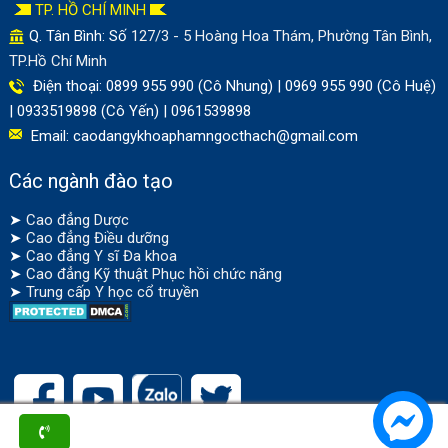
TP. HỒ CHÍ MINH
Q. Tân Bình: Số
127/3 - 5 Hoàng Hoa Thám, Phường Tân Bình,
TP.Hồ Chí Minh
Điện thoại: 0899 955 990 (Cô Nhung) | 0969 955 990 (Cô Huệ)
| 0933519898 (Cô Yến) | 0961539898
Email:
caodangykhoaphamngocthach@gmail.com
Các ngành đào tạo
➤
Cao đẳng Dược
➤
Cao đẳng Điều dưỡng
➤
Cao đẳng Y sĩ Đa khoa
➤
Cao đẳng Kỹ thuật Phục hồi chức năng
➤
Trung cấp Y học cổ truyền