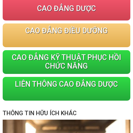
CAO ĐẲNG DƯỢC
CAO ĐẲNG ĐIỀU DƯỠNG
CAO ĐẲNG KỸ THUẬT PHỤC HỒI
CHỨC NĂNG
LIÊN THÔNG CAO ĐẲNG DƯỢC
THÔNG TIN HỮU ÍCH KHÁC