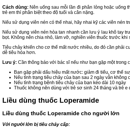
Cách dùng:
Nên uống sau mỗi lần đi phân lỏng hoặc uống the
trẻ em thì phân biệt theo độ tuổi và cân nặng.
Nếu sử dụng viên nén có thể nhai, hãy nhai kỹ các viên nén tr
Nếu sử dụng viên nén hòa tan nhanh cần lưu ý lau khô tay trư
bọt. Không nên chia nhỏ, làm vỡ, nghiền viên thuốc trước khi 
Tiêu chảy khiến cho cơ thể mất nước nhiều, do đó cần phải c
dễ tiêu hóa hơn.
Lưu ý:
Cần thông báo với bác sĩ nếu như bạn gặp một trong 
Bạn gặp phải dấu hiệu mất nước: giảm đi tiểu, cơ thể su
Nếu tình trạng tiêu chảy của bạn sau 2 ngày vẫn không c
Nếu tình trạng bệnh tiêu chảy của bạn kéo dài 10 ngày
Thuốc không nên dùng với trẻ sơ sinh 24 tháng và trẻ e d
Liều dùng thuốc Loperamide
Liều dùng thuốc Loperamide cho người lớn
Với người lớn bị tiêu chảy cấp: