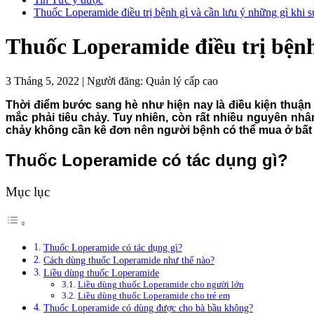
Thuốc Loperamide điều trị bệnh gì và cần lưu ý những gì khi 
Thuốc Loperamide điều trị bệnh
3 Tháng 5, 2022
|
Người đăng:
Quản lý cấp cao
Thời điểm bước sang hè như hiện nay là điều kiện thuận 
mắc phải tiêu chảy. Tuy nhiên, còn rất nhiều nguyên nhân
chảy không cần kê đơn nên người bệnh có thể mua ở bất 
Thuốc Loperamide có tác dụng gì?
Mục lục
Thuốc Loperamide có tác dụng gì?
Cách dùng thuốc Loperamide như thế nào?
Liều dùng thuốc Loperamide
Liều dùng thuốc Loperamide cho người lớn
Liều dùng thuốc Loperamide cho trẻ em
Thuốc Loperamide có dùng được cho bà bầu không?