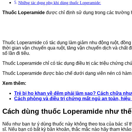
Những tác dụng phụ khi dùng thuốc Loperamide:
Thuốc Loperamide
được chỉ định sử dụng trong các trường 
Thuốc Loperamide có tác dụng làm giảm nhu động ruột, đồng 
thời gian vận chuyển qua ruột, tăng vận chuyển dịch và chất 
số lần đi tiêu.
Thuốc Loperamide chỉ có tác dụng điều trị các triệu chứng ch
Thuốc Loperamide được bào chế dưới dạng viên nén có hà
Xem thêm:
Trẻ bị ho khan về đêm phải làm sao? Cách chữa như
Cách phòng và điều trị chứng mất ngủ an toàn, hiệu
Cách dùng thuốc Loperamide như thế
Nếu như bạn tự ý dùng thuốc này không theo toa của bác sĩ th
sĩ. Nếu bạn có bất kỳ băn khoăn, thắc mắc nào hãy tham khảo 