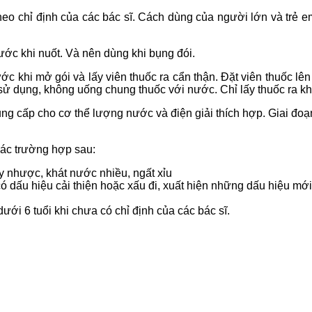
o chỉ định của các bác sĩ. Cách dùng của người lớn và trẻ em 
ước khi nuốt. Và nên dùng khi bụng đói.
ớc khi mở gói và lấy viên thuốc ra cẩn thận. Đặt viên thuốc lê
sử dụng, không uống chung thuốc với nước. Chỉ lấy thuốc ra khỏ
ung cấp cho cơ thể lượng nước và điện giải thích hợp. Giai đo
các trường hợp sau:
y nhược, khát nước nhiều, ngất xỉu
ó dấu hiệu cải thiện hoặc xấu đi, xuất hiện những dấu hiệu mới
ưới 6 tuổi khi chưa có chỉ định của các bác sĩ.