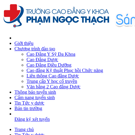
Giới thiệu
Chương trình đào tạo
Cao Đẳng Y Sỹ Đa Khoa
Cao Đẳng Dược
Cao Đẳng Điều Dưỡng
Cao đẳng Kỹ thuật Phục hồi Chức năng
Liên thông Cao đẳng Dược
Trung cấp Y học cổ truyền
Văn bằng 2 Cao đẳng Dược
Thông báo tuyển sinh
Cẩm nang tuyển sinh
Tin Tức y dược
Bản tin trường
Đăng ký xét tuyển
Trang chủ
Tin Tức y dược