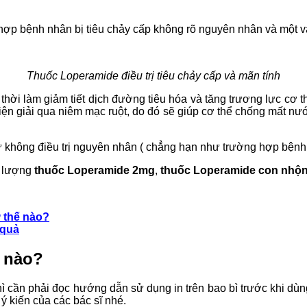
hợp bệnh nhân bị tiêu chảy cấp không rõ nguyên nhân và một và
Thuốc
Loperamide điều trị tiêu chảy cấp và mãn tính
thời làm giảm tiết dịch đường tiêu hóa và tăng trương lực cơ 
điện giải qua niêm mạc ruột, do đó sẽ giúp cơ thể chống mất n
ứ không điều trị nguyên nhân ( chẳng hạn như trường hợp bệnh 
m lượng
thuốc Loperamide 2mg
,
thuốc Loperamide con nhộ
 thế nào?
 quả
 nào?
ì cần phải đọc hướng dẫn sử dụng in trên bao bì trước khi dùng
ý kiến của các bác sĩ nhé.