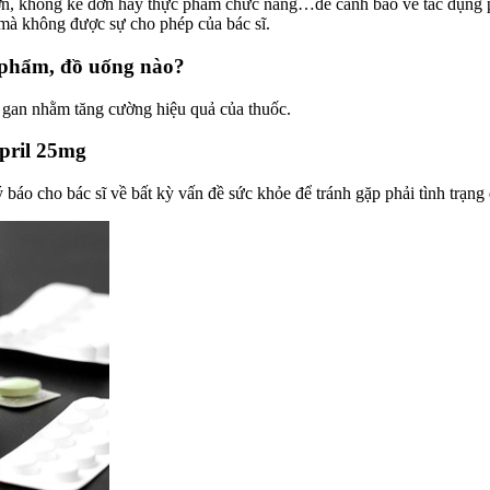
đơn, không kê đơn hay thực phẩm chức năng…để cảnh báo về tác dụng 
 mà không được sự cho phép của bác sĩ.
c phẩm, đồ uống nào?
 gan nhằm tăng cường hiệu quả của thuốc.
pril 25mg
báo cho bác sĩ về bất kỳ vấn đề sức khỏe để tránh gặp phải tình trạng