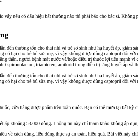
c
 vậy nếu có dấu hiệu bất thường nào thì phải báo cho bác sĩ. Không ph
5mg
n đến thương tổn cho thai nhi và trẻ sơ sinh như hạ huyết áp, giảm sản
ụng có hại cho trẻ bú sữa mẹ, vì vậy không được dùng captopril đối với
ng thận, người bệnh mất nước và/hoặc điều trị thuốc lợi tiểu mạnh vì 
 như spironolacton, triamteren, amilorid trong điều trị tăng huyết áp và 
n đến thương tổn cho thai nhi và trẻ sơ sinh như hạ huyết áp, giảm sản
ụng có hại cho trẻ bú sữa mẹ, vì vậy không được dùng captopril đối với
 thuốc, cửa hàng dược phẩm trên toàn quốc. Bạn có thể mưa tại bất kỳ
yết áp khoảng 53.000 đồng. Thông tin này chỉ tham khảo không áp dụng
iểu về cách dùng, liều dùng thực sự an toàn, hiệu quả. Bài viết này ch