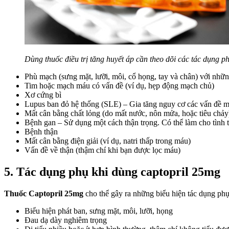
Dùng thuốc điều trị tăng huyết áp cần theo dõi các tác dụng p
Phù mạch (sưng mặt, lưỡi, môi, cổ họng, tay và chân) với nhữ
Tim hoặc mạch máu có vấn đề (ví dụ, hẹp động mạch chủ)
Xơ cứng bì
Lupus ban đỏ hệ thống (SLE) – Gia tăng nguy cơ các vấn đề 
Mất cân bằng chất lỏng (do mất nước, nôn mửa, hoặc tiêu chảy
Bệnh gan – Sử dụng một cách thận trọng. Có thể làm cho tình t
Bệnh thận
Mất cân bằng điện giải (ví dụ, natri thấp trong máu)
Vấn đề về thận (thậm chí khi bạn được lọc máu)
5. Tác dụng phụ khi dùng captopril 25mg
Thuốc Captopril 25mg
cho thể gây ra những biểu hiện tác dụng phụ
Biểu hiện phát ban, sưng mặt, môi, lưỡi, họng
Đau dạ dày nghiêm trọng