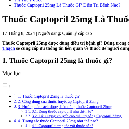
Thuốc Captopril 25mg Là Thuốc Gì? Điều Trị Bệnh Nào?
Thuốc Captopril 25mg Là Thuốc
17 Tháng 8, 2024
|
Người đăng:
Quản lý cấp cao
Thuốc Captopril 25mg được dùng điều trị bệnh gì? Dùng trong 
Thạch
sẽ cung cấp đủ thông tin liên quan về thuốc để người dùng
1. Thuốc Captopril 25mg là thuốc gì?
Mục lục
1. Thuốc Captopril 25mg là thuốc gì?
2. Công dụng của thuốc huyết áp Captopril 25mg
3. Hướng dẫn cách dùng, liều dùng thuốc Captopril 25mg
3.1. Dùng thuốc captopril như thế nào?
3.2. Liều lượng khuyến cáo điều trị bằng Captopril 25mg.
4. Tương tác thuốc Captopril 25mg như thế nào?
4.1. Captopril tương tác với thuốc nào?