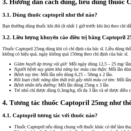
3. Hướng dẫn cách dùng, liều dùng thuốc 
3.1. Dùng thuốc captopril như thế nào?
Bạn thường dùng thuốc khi đói (ít nhất 1 giờ trước khi ăn) theo chỉ dẫ
3.2. Liều lượng khuyến cáo điều trị bằng Captopril 
Thuốc Captopril 25mg dùng khi có chỉ định của bác sĩ. Liều dùng thô
không có hiệu quả, ngày không quá 150mg theo chỉ định của bác sĩ.
Giảm huyết áp trong vài giờ:
Mỗi ngày dùng 12,5 – 25 mg/ lần,
Người bệnh suy giảm khả năng lọc máu của thận:
Mỗi lần dùng
Bệnh suy tim:
Mỗi lần nên dùng 6,25 – 50mg x 2 lần.
Rối loạn chức năng tâm thất trái gây nhồi máu cơ tim:
Mỗi lần
Bệnh nhân tiểu đường:
Mỗi lần dùng 25mg x 3 lần
Trẻ nhỏ chỉ được dùng 0,3mg/kg, tối đa 3 lần và sẽ được điều c
4. Tương tác thuốc Captopril 25mg như th
4.1. Captopril tương tác với thuốc nào?
Thuốc Captopril nếu dùng chung với thuốc khác có thể làm th