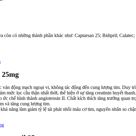
ra còn có những thành phần khác như: Captarsan 25; Bidipril; Calatec; 
n
l 25mg
c vản động mạch ngoại vi, không tác động đến cung lượng tim. Duy trì
m mức lọc cầu thận nhất thời, thể hiện ở sự tăng creatinin huyết thanh
o ức chế hình thành angiotensin II. Chất kích thích tăng trưởng quan t
im và tăng cung lượng tim.
hả năng làm giảm tỷ lệ tái phát nhồi máu cơ tim, nguyên nhân so chậm
ng