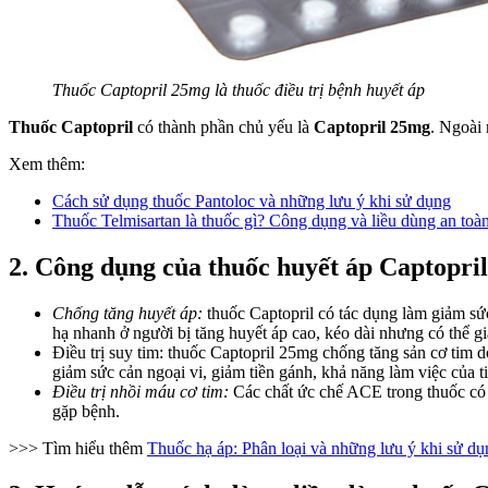
Thuốc Captopril 25mg là thuốc điều trị bệnh huyết áp
Thuốc Captopril
có thành phần chủ yếu là
Captopril 25mg
. Ngoài 
Xem thêm:
Cách sử dụng thuốc Pantoloc và những lưu ý khi sử dụng
Thuốc Telmisartan là thuốc gì? Công dụng và liều dùng an toà
2. Công dụng của thuốc huyết áp Captopri
Chống tăng huyết áp:
thuốc Captopril có tác dụng làm giảm sứ
hạ nhanh ở người bị tăng huyết áp cao, kéo dài nhưng có thể giả
Ðiều trị suy tim: thuốc Captopril 25mg chống tăng sản cơ tim d
giảm sức cản ngoại vi, giảm tiền gánh, khả năng làm việc của t
Ðiều trị nhồi máu cơ tim:
Các chất ức chế ACE trong thuốc có k
gặp bệnh.
>>> Tìm hiểu thêm
Thuốc hạ áp: Phân loại và những lưu ý khi sử dụ