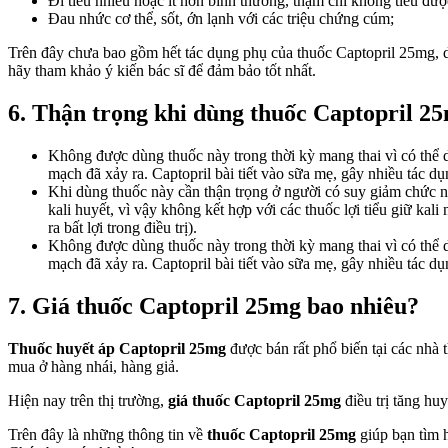
Đi tiểu nhiều hoặc ít hơn bình thường, thậm chí không tiểu đượ
Đau nhức cơ thể, sốt, ớn lạnh với các triệu chứng cúm;
Trên đây chưa bao gồm hết tác dụng phụ của thuốc Captopril 25mg, do
hãy tham khảo ý kiến bác sĩ để đảm bảo tốt nhất.
6. Thận trọng khi dùng thuốc Captopril 2
Không được dùng thuốc này trong thời kỳ mang thai vì có thể dẫ
mạch đã xảy ra. Captopril bài tiết vào sữa mẹ, gây nhiều tác d
Khi dùng thuốc này cần thận trọng ở người có suy giảm chức nă
kali huyết, vì vậy không kết hợp với các thuốc lợi tiểu giữ kali
ra bất lợi trong điều trị).
Không được dùng thuốc này trong thời kỳ mang thai vì có thể dẫ
mạch đã xảy ra. Captopril bài tiết vào sữa mẹ, gây nhiều tác d
7. Giá thuốc Captopril 25mg bao nhiêu?
Thuốc huyết áp Captopril 25mg
được bán rất phổ biến tại các nhà
mua ở hàng nhái, hàng giả.
Hiện nay trên thị trường,
giá thuốc Captopril 25mg
điều trị tăng hu
Trên đây là những thông tin về
thuốc Captopril 25mg
giúp bạn tìm h