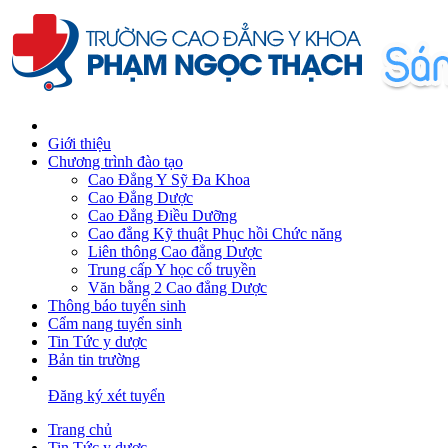
Giới thiệu
Chương trình đào tạo
Cao Đẳng Y Sỹ Đa Khoa
Cao Đẳng Dược
Cao Đẳng Điều Dưỡng
Cao đẳng Kỹ thuật Phục hồi Chức năng
Liên thông Cao đẳng Dược
Trung cấp Y học cổ truyền
Văn bằng 2 Cao đẳng Dược
Thông báo tuyển sinh
Cẩm nang tuyển sinh
Tin Tức y dược
Bản tin trường
Đăng ký xét tuyển
Trang chủ
Tin Tức y dược