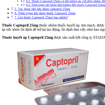
4.2. Thuốc Captopril 25mg có thể tương tác với thực phẩm, đ
4.3. Tình trạng sức khỏe ảnh hưởng đến thuốc Captopril 25m
5. Tác dụng phụ khi dùng captopril 25mg
6. Thận trọng khi dùng thuốc Captopril 25mg
7. Giá thuốc Captopril 25mg bao nhiêu?
Thuốc Captopril 25mg
thuộc nhóm thuốc huyết áp, tim mạch, được d
lại sức khỏe ổn định để trở lại lao động, ổn định làm việc như bao ng
Thuốc huyết áp Captopril 25mg
được sản xuất bởi công ty STADA,