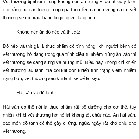
Vết thương bị nhiễm trùng không nên ăn trứng vì có nhiều ý kiến
cho rằng nếu ăn trứng trong quá trình liền da non vùng da có vết
thương sẽ có màu loang lổ giống vết lang ben.
– Không nên ăn đồ nếp và thịt gà:
Đồ nếp và thịt gà là thực phẩm có tính nóng, khi người bệnh có
vết thương hở đang trong quá trình điều trị nhiễm trùng ăn vào thì
vết thương sẽ càng sưng và mưng mủ. Điều này không chỉ khiến
vết thương lâu lành mà đôi khi còn khiến tình trạng viêm nhiễm
nặng hơn, vết thương sau khi lành sẽ để lại sẹo.
– Hải sản và đồ tanh:
Hải sản có thể nói là thực phẩm rất bổ dưỡng cho cơ thể, tuy
nhiên khi bị vết thương hở nó lại không tốt chút nào. Ăn hải sản,
các món đồ tanh có thể gây dị ứng, ngứa ngáy rất khó chịu cho
vết thương.