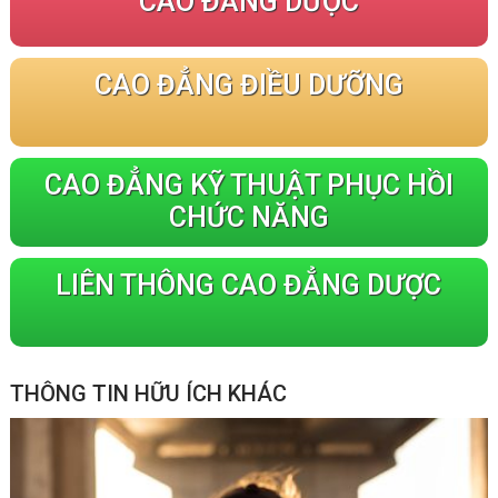
CAO ĐẲNG DƯỢC
CAO ĐẲNG ĐIỀU DƯỠNG
CAO ĐẲNG KỸ THUẬT PHỤC HỒI
CHỨC NĂNG
LIÊN THÔNG CAO ĐẲNG DƯỢC
THÔNG TIN HỮU ÍCH KHÁC