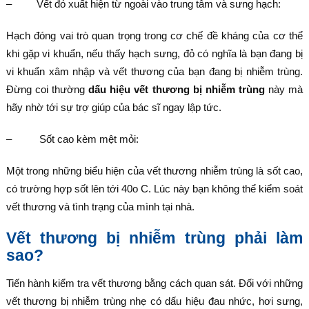
– Vết đỏ xuất hiện từ ngoài vào trung tâm và sưng hạch:
Hạch đóng vai trò quan trọng trong cơ chế đề kháng của cơ thể
khi gặp vi khuẩn, nếu thấy hạch sưng, đỏ có nghĩa là bạn đang bị
vi khuẩn xâm nhập và vết thương của bạn đang bị nhiễm trùng.
Đừng coi thường
dấu hiệu vết thương bị nhiễm trùng
này mà
hãy nhờ tới sự trợ giúp của bác sĩ ngay lập tức.
– Sốt cao kèm mệt mỏi:
Một trong những biểu hiện của vết thương nhiễm trùng là sốt cao,
có trường hợp sốt lên tới 40
o
C. Lúc này bạn không thể kiểm soát
vết thương và tình trạng của mình tại nhà.
Vết thương bị nhiễm trùng phải làm
sao?
Tiến hành kiểm tra vết thương bằng cách quan sát. Đối với những
vết thương bị nhiễm trùng nhẹ có dấu hiệu đau nhức, hơi sưng,