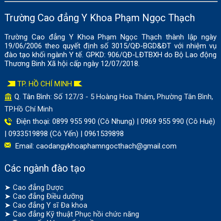
Trường Cao đẳng Y Khoa Phạm Ngọc Thạch
Trường Cao đẳng Y Khoa Phạm Ngọc Thạch thành lập ngày
19/06/2006 theo quyết định số 3015/QĐ-BGD&ĐT với nhiệm vụ
đào tạo khối ngành Y tế. GPKD: 906/QĐ-LĐTBXH do Bộ Lao động
Thương Binh Xã hội cấp ngày 12/07/2018.
TP. HỒ CHÍ MINH
Q. Tân Bình: Số
127/3 - 5 Hoàng Hoa Thám, Phường Tân Bình,
TP.Hồ Chí Minh
Điện thoại: 0899 955 990 (Cô Nhung) | 0969 955 990 (Cô Huệ)
| 0933519898 (Cô Yến) | 0961539898
Email:
caodangykhoaphamngocthach@gmail.com
Các ngành đào tạo
➤
Cao đẳng Dược
➤
Cao đẳng Điều dưỡng
➤
Cao đẳng Y sĩ Đa khoa
➤
Cao đẳng Kỹ thuật Phục hồi chức năng