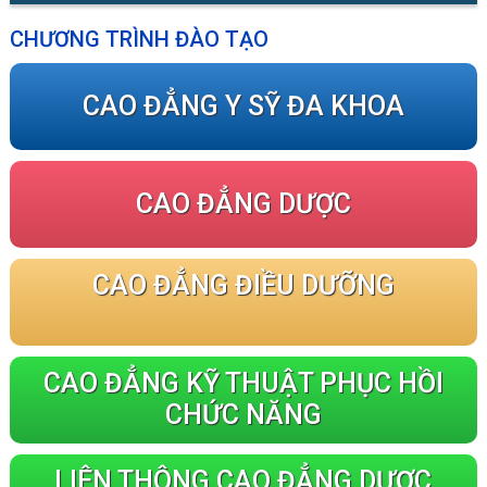
CHƯƠNG TRÌNH ĐÀO TẠO
CAO ĐẲNG Y SỸ ĐA KHOA
CAO ĐẲNG DƯỢC
CAO ĐẲNG ĐIỀU DƯỠNG
CAO ĐẲNG KỸ THUẬT PHỤC HỒI
CHỨC NĂNG
LIÊN THÔNG CAO ĐẲNG DƯỢC