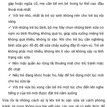
gập hoặc ngửa cổ, mẹ cần bế em bé trong tư thế cao đầu
thoải mái nhất
Với trẻ nhỏ, nhất là trẻ sơ sinh không nên cho trẻ bú vội
vàng
Với những trẻ bú bình, bố mẹ hãy chọn những bình sữa có
núm vú bình thường, không quá to, giúp sữa xuống miệng trẻ
không quá nhiều, không bị sặc. Khi cho trẻ bú, cần nghiêng
bình sữa góc 45 độ để sữa chảy xuống đầy lỗ núm vú. Trẻ sẽ
không phải mút nhiều, không khí ít vào sẽ không xảy ra tình
trạng sặc sữa.
Nên mặc quần áo rộng rãi thoáng mát cho trẻ, tránh mặc
đồ chật
Nếu trẻ đang khóc hoặc ho, hãy để trẻ dừng một lúc mới
cho bú sữa lại
Với trẻ vừa bú xong cần bế trẻ một lúc cho đến khi nghe
tiếng ợ của trẻ mới được đặt trẻ nằm xuống
Vừa rồi là những cách xử lý khi trẻ bị sặc sữa và cách phòng
tránh. Hi vọng thông qua bài viết này, các mẹ sẽ có kiến thức để