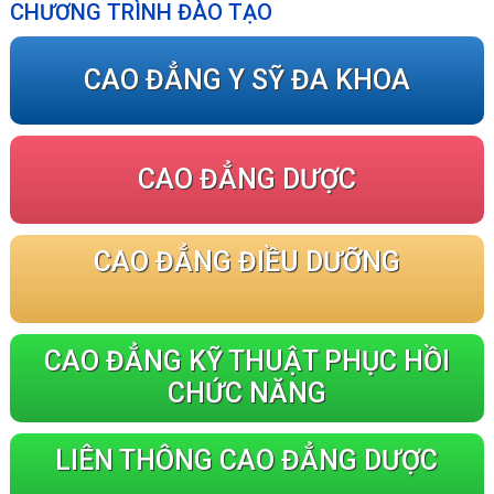
CHƯƠNG TRÌNH ĐÀO TẠO
CAO ĐẲNG Y SỸ ĐA KHOA
CAO ĐẲNG DƯỢC
CAO ĐẲNG ĐIỀU DƯỠNG
CAO ĐẲNG KỸ THUẬT PHỤC HỒI
CHỨC NĂNG
LIÊN THÔNG CAO ĐẲNG DƯỢC