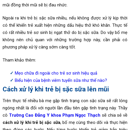
mũi đồng thời mũi sẽ bị đau nhức.
Ngoài ra khi trẻ bị sặc sữa nhiều, nếu không được xử lý kịp thời
có thể khiến trẻ xuất hiện những dấu hiệu thở khó khăn. Thực tế
có rất nhiều trẻ sơ sinh bị ngạt thở do bị sặc sữa. Do vậy bố mẹ
không nên chủ quan với những trường hợp này, cần phải có
phương pháp xử lý càng sớm càng tốt.
Tham khảo thêm:
Mẹo chữa đi ngoài cho trẻ sơ sinh hiệu quả
Biểu hiện của bệnh viêm tuyến sữa như thế nào?
Cách xử lý khi trẻ bị sặc sữa lên mũi
Trên thực tế nhiều bà mẹ gặp tình trạng con sặc sữa sẽ rất lóng
ngóng nhất là đối với người lần đầu tiên gặp tình trạng này. Thầy
cô
Trường Cao Đẳng Y khoa Phạm Ngọc Thạch
sẽ chia sẻ về
cách xử lý khi trẻ bị sặc sữa
, bố mẹ cùng theo dõi và thực hiện
theo đúng các bước. Nếu từng bước khiến trẻ giảm hẳn triệu