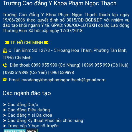
Trường Cao đẳng Y Khoa Phạm Ngọc Thạch
Trường Cao đẳng Y Khoa Phạm Ngọc Thạch thành lập ngày
19/06/2006 theo quyết định số 3015/QĐ-BGD&ĐT với nhiệm vụ
đào tạo khối ngành Y tế. GPKD: 906/QĐ-LĐTBXH do Bộ Lao động
Thương Binh Xã hội cấp ngày 12/07/2018.
TP. HỒ CHÍ MINH
Q. Tân Bình: Số
127/3 - 5 Hoàng Hoa Thám, Phường Tân Bình,
TP.Hồ Chí Minh
Điện thoại: 0899 955 990 (Cô Nhung) | 0969 955 990 (Cô Huệ)
| 0933519898 (Cô Yến) | 0961539898
Email:
caodangykhoaphamngocthach@gmail.com
Các ngành đào tạo
➤
Cao đẳng Dược
➤
Cao đẳng Điều dưỡng
➤
Cao đẳng Y sĩ Đa khoa
➤
Cao đẳng Kỹ thuật Phục hồi chức năng
➤
Trung cấp Y học cổ truyền