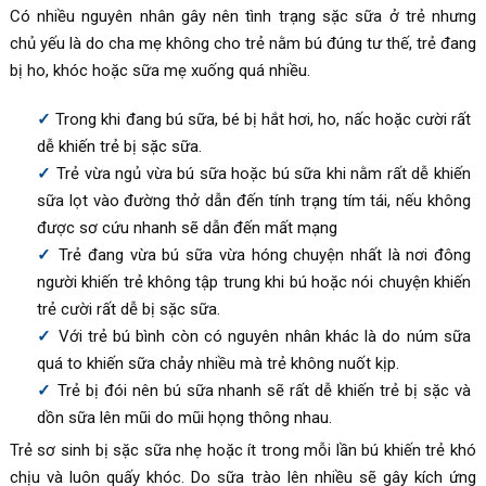
Có nhiều nguyên nhân gây nên tình trạng sặc sữa ở trẻ nhưng
chủ yếu là do cha mẹ không cho trẻ nằm bú đúng tư thế, trẻ đang
bị ho, khóc hoặc sữa mẹ xuống quá nhiều.
Trong khi đang bú sữa, bé bị hắt hơi, ho, nấc hoặc cười rất
dễ khiến trẻ bị sặc sữa.
Trẻ vừa ngủ vừa bú sữa hoặc bú sữa khi nằm rất dễ khiến
sữa lọt vào đường thở dẫn đến tính trạng tím tái, nếu không
được sơ cứu nhanh sẽ dẫn đến mất mạng
Trẻ đang vừa bú sữa vừa hóng chuyện nhất là nơi đông
người khiến trẻ không tập trung khi bú hoặc nói chuyện khiến
trẻ cười rất dễ bị sặc sữa.
Với trẻ bú bình còn có nguyên nhân khác là do núm sữa
quá to khiến sữa chảy nhiều mà trẻ không nuốt kịp.
Trẻ bị đói nên bú sữa nhanh sẽ rất dễ khiến trẻ bị sặc và
dồn sữa lên mũi do mũi họng thông nhau.
Trẻ sơ sinh bị sặc sữa nhẹ hoặc ít trong mỗi lần bú khiến trẻ khó
chịu và luôn quấy khóc. Do sữa trào lên nhiều sẽ gây kích ứng