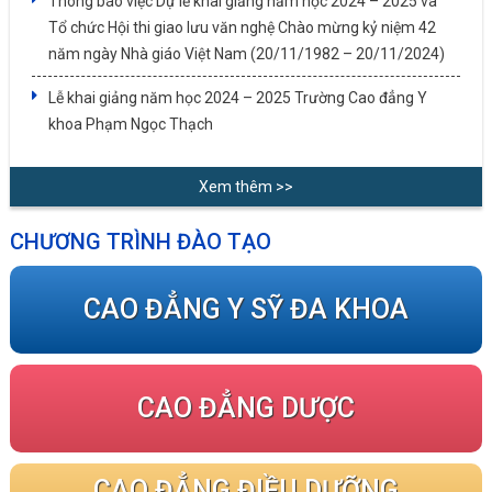
Thông báo việc Dự lễ khai giảng năm học 2024 – 2025 và
Tổ chức Hội thi giao lưu văn nghệ Chào mừng kỷ niệm 42
năm ngày Nhà giáo Việt Nam (20/11/1982 – 20/11/2024)
Lễ khai giảng năm học 2024 – 2025 Trường Cao đẳng Y
khoa Phạm Ngọc Thạch
Xem thêm >>
CHƯƠNG TRÌNH ĐÀO TẠO
CAO ĐẲNG Y SỸ ĐA KHOA
CAO ĐẲNG DƯỢC
CAO ĐẲNG ĐIỀU DƯỠNG