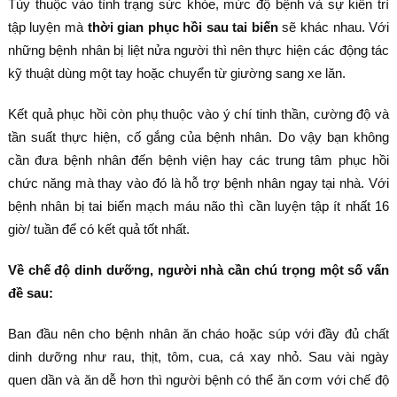
Tùy thuộc vào tình trạng sức khỏe, mức độ bệnh và sự kiên trì
tập luyện mà
thời gian phục hồi sau tai biến
sẽ khác nhau. Với
những bệnh nhân bị liệt nửa người thì nên thực hiện các động tác
kỹ thuật dùng một tay hoặc chuyển từ giường sang xe lăn.
Kết quả phục hồi còn phụ thuộc vào ý chí tinh thần, cường độ và
tần suất thực hiện, cố gắng của bệnh nhân. Do vậy bạn không
cần đưa bệnh nhân đến bệnh viện hay các trung tâm phục hồi
chức năng mà thay vào đó là hỗ trợ bệnh nhân ngay tại nhà. Với
bệnh nhân bị tai biến mạch máu não thì cần luyện tập ít nhất 16
giờ/ tuần để có kết quả tốt nhất.
Về chế độ dinh dưỡng, người nhà cần chú trọng một số vấn
đề sau:
Ban đầu nên cho bệnh nhân ăn cháo hoặc súp với đầy đủ chất
dinh dưỡng như rau, thịt, tôm, cua, cá xay nhỏ. Sau vài ngày
quen dần và ăn dễ hơn thì người bệnh có thể ăn cơm với chế độ