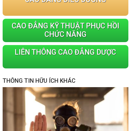
CAO ĐẲNG KỸ THUẬT PHỤC HỒI
CHỨC NĂNG
LIÊN THÔNG CAO ĐẲNG DƯỢC
THÔNG TIN HỮU ÍCH KHÁC