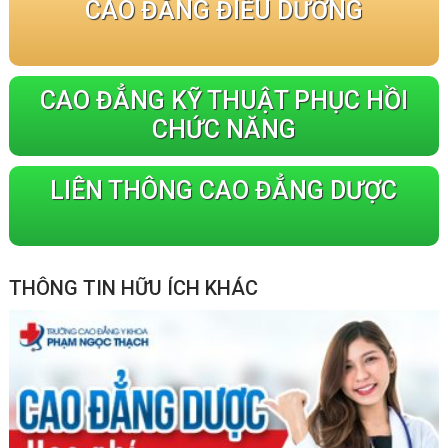
CAO ĐẲNG ĐIỀU DƯỠNG
CAO ĐẲNG KỸ THUẬT PHỤC HỒI
CHỨC NĂNG
LIÊN THÔNG CAO ĐẲNG DƯỢC
THÔNG TIN HỮU ÍCH KHÁC