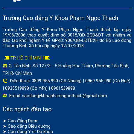
Trường Cao đẳng Y Khoa Phạm Ngọc Thạch
Trường Cao đẳng Y Khoa Phạm Ngọc Thạch thành lập ngày
19/06/2006 theo quyết định số 3015/QĐ-BGD&ĐT với nhiệm vụ
đào tạo khối ngành Y tế. GPKD: 906/QĐ-LĐTBXH do Bộ Lao động
Thương Binh Xã hội cấp ngày 12/07/2018.
TP. HỒ CHÍ MINH
Q. Tân Bình: Số
127/3 - 5 Hoàng Hoa Thám, Phường Tân Bình,
TP.Hồ Chí Minh
Điện thoại: 0899 955 990 (Cô Nhung) | 0969 955 990 (Cô Huệ)
| 0933519898 (Cô Yến) | 0961539898
Email:
caodangykhoaphamngocthach@gmail.com
Các ngành đào tạo
➤
Cao đẳng Dược
➤
Cao đẳng Điều dưỡng
➤
Cao đẳng Y sĩ Đa khoa