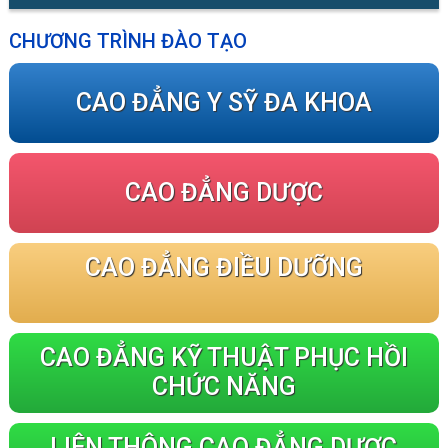
CHƯƠNG TRÌNH ĐÀO TẠO
CAO ĐẲNG Y SỸ ĐA KHOA
CAO ĐẲNG DƯỢC
CAO ĐẲNG ĐIỀU DƯỠNG
CAO ĐẲNG KỸ THUẬT PHỤC HỒI
CHỨC NĂNG
LIÊN THÔNG CAO ĐẲNG DƯỢC