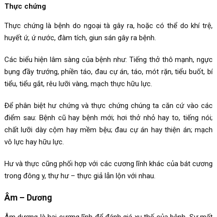
Thực chứng
Thực chứng là bệnh do ngoại tà gây ra, hoặc có thể do khí trệ,
huyết ứ, ứ nước, đàm tích, giun sán gây ra bệnh.
Các biểu hiện lâm sàng của bệnh như: Tiếng thở thô mạnh, ngực
bụng đầy trướng, phiền táo, đau cự án, táo, mót rặn, tiểu buốt, bí
tiểu, tiểu gắt, rêu lưỡi vàng, mạch thực hữu lực.
Để phân biệt hư chứng và thực chứng chúng ta căn cứ vào các
điểm sau: Bệnh cũ hay bệnh mới; hơi thở nhỏ hay to, tiếng nói;
chất lưỡi dày cộm hay mềm bệu; đau cự án hay thiện án; mạch
vô lực hay hữu lực.
Hư và thực cũng phối hợp với các cương lĩnh khác của bát cương
trong đông y, thự hư – thực giả lẫn lộn với nhau.
Âm – Dương
Âm dương là hai cương lĩnh để đánh giá xu thế của bệnh. Sự mất