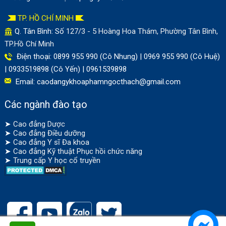
TP. HỒ CHÍ MINH
Q. Tân Bình: Số
127/3 - 5 Hoàng Hoa Thám, Phường Tân Bình,
TP.Hồ Chí Minh
Điện thoại: 0899 955 990 (Cô Nhung) | 0969 955 990 (Cô Huệ)
| 0933519898 (Cô Yến) | 0961539898
Email:
caodangykhoaphamngocthach@gmail.com
Các ngành đào tạo
➤
Cao đẳng Dược
➤
Cao đẳng Điều dưỡng
➤
Cao đẳng Y sĩ Đa khoa
➤
Cao đẳng Kỹ thuật Phục hồi chức năng
➤
Trung cấp Y học cổ truyền