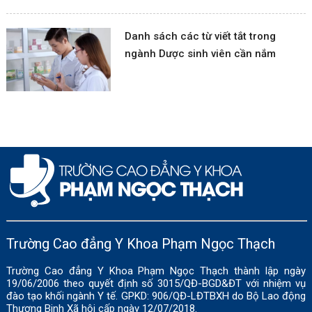
Danh sách các từ viết tắt trong
ngành Dược sinh viên cần nắm
Trường Cao đẳng Y Khoa Phạm Ngọc Thạch
Trường Cao đẳng Y Khoa Phạm Ngọc Thạch thành lập ngày
19/06/2006 theo quyết định số 3015/QĐ-BGD&ĐT với nhiệm vụ
đào tạo khối ngành Y tế. GPKD: 906/QĐ-LĐTBXH do Bộ Lao động
Thương Binh Xã hội cấp ngày 12/07/2018.