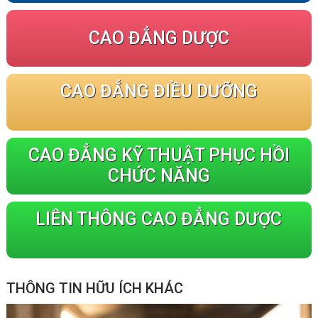
CAO ĐẲNG DƯỢC
CAO ĐẲNG ĐIỀU DƯỠNG
CAO ĐẲNG KỸ THUẬT PHỤC HỒI
CHỨC NĂNG
LIÊN THÔNG CAO ĐẲNG DƯỢC
THÔNG TIN HỮU ÍCH KHÁC