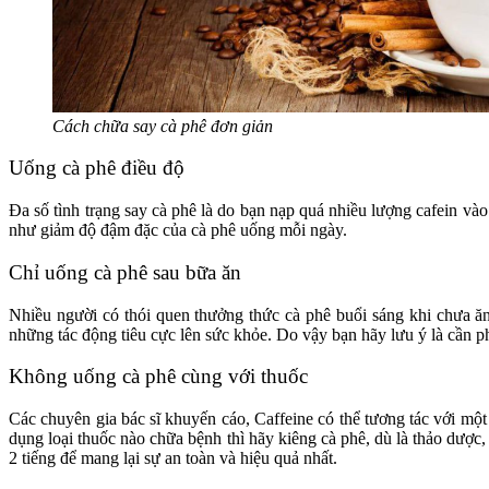
Cách chữa say cà phê đơn giản
Uống cà phê điều độ
Đa số tình trạng say cà phê là do bạn nạp quá nhiều lượng cafein vào
như giảm độ đậm đặc của cà phê uống mỗi ngày.
Chỉ uống cà phê sau bữa ăn
Nhiều người có thói quen thưởng thức cà phê buổi sáng khi chưa ă
những tác động tiêu cực lên sức khỏe. Do vậy bạn hãy lưu ý là cần p
Không uống cà phê cùng với thuốc
Các chuyên gia bác sĩ khuyến cáo, Caffeine có thể tương tác với mộ
dụng loại thuốc nào chữa bệnh thì hãy kiêng cà phê, dù là thảo dược,
2 tiếng để mang lại sự an toàn và hiệu quả nhất.