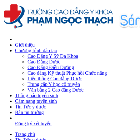
Giới thiệu
Chương trình đào tạo
Cao Đẳng Y Sỹ Đa Khoa
Cao Đẳng Dược
Cao Đẳng Điều Dưỡng
Cao đẳng Kỹ thuật Phục hồi Chức năng
Liên thông Cao đẳng Dược
Trung cấp Y học cổ truyền
Văn bằng 2 Cao đẳng Dược
Thông báo tuyển sinh
Cẩm nang tuyển sinh
Tin Tức y dược
Bản tin trường
Đăng ký xét tuyển
Trang chủ
Tin Tức y dược