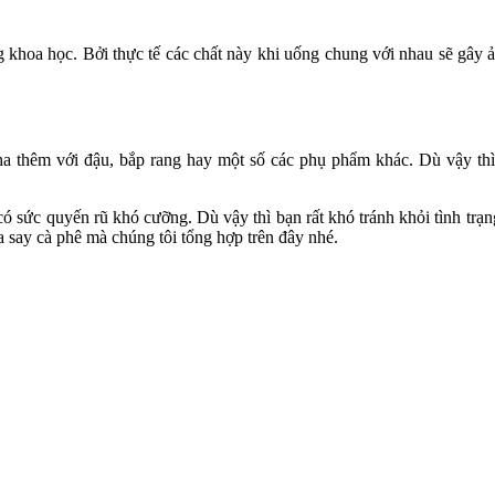
g khoa học. Bởi thực tế các chất này khi uống chung với nhau sẽ gây 
ha thêm với đậu, bắp rang hay một số các phụ phẩm khác. Dù vậy thì
ó sức quyến rũ khó cưỡng. Dù vậy thì bạn rất khó tránh khỏi tình trạng
a say cà phê mà chúng tôi tổng hợp trên đây nhé.