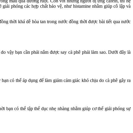
trong máu qua đường ruột. Còn với những người dị ứng cafein, thì hệ
ẽ giải phóng các hợp chất bảo vệ, như histamine nhằm giúp cô lập và
ồng thời khá dễ hòa tan trong nước đồng thời được bài tiết qua nước
âu do vậy bạn cần phải nắm được say cà phê phải làm sao. Dưới đây là
 bạn có thể áp dụng để làm giảm cảm giác khó chịu do cà phê gây ra
hời bạn có thể tập thể dục nhẹ nhàng nhằm giúp cơ thể giải phóng sự