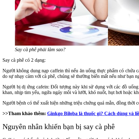
Say cà phê phải làm sao?
Say cà phê có 2 dạng:
Người không dung nạp caffein thì nếu ăn uống thực phẩm có chứa caf
do sự nhạy cảm với cà phê, chúng sẽ thường biến mất nếu như bạn ng
Người bị dị ứng cafein: Đối tượng này khi sử dụng với các đồ uống
khan, nhịp tim yếu, ngứa ngáy môi và lưỡi, khó nuốt, hụt hơi hoặc kh
Người bệnh có thể xuất hiện những triệu chứng quá mẫn, đồng thời có
>>Tham khảo thêm:
Ginkgo Biloba là thuốc gì? Cách dùng và l
Nguyên nhân khiến bạn
bị say cà phê