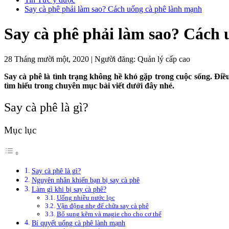
Say cà phê phải làm sao? Cách uống cà phê lành mạnh
Say cà phê phải làm sao? Cách
28 Tháng mười một, 2020
|
Người đăng:
Quản lý cấp cao
Say cà phê là tình trạng không hề khó gặp trong cuộc sống. Đi
tìm hiểu trong chuyên mục bài viết dưới đây nhé.
Say cà phê là gì?
Mục lục
Say cà phê là gì?
Nguyên nhân khiến bạn bị say cà phê
Làm gì khi bị say cà phê?
Uống nhiều nước lọc
Vận động nhẹ để chữa say cà phê
Bổ sung kẽm và magie cho cho cơ thể
Bí quyết uống cà phê lành mạnh