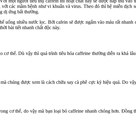
ới một người tiêu thụ caffein thì hoạt chất này sẽ được hấp thu vào 
 với các mầm bệnh như vi khuẩn và virus. Theo đó thì hệ miễn dịch s
g dị ứng bất thường.
thể uống nhiều nước lọc. Bởi cafein sẽ được ngấm vào máu rất nhanh đ
hời bài tiết nhanh chất độc này.
ào cơ thể. Dù vậy thì quá trình tiêu hóa caffeine thường diễn ra khá l
 mà chúng được xem là cách chữa say cà phê cực kỳ hiệu quả. Do vậy
 trong cơ thể, do vậy mà bạn loại bỏ caffeine nhanh chóng hơn. Đồng t