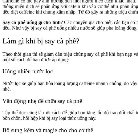
Caffeine có thể gây ảnh hưởng đến mỗi người theo cách khác nhau. V
thống miễn dịch sẽ phản ứng với cafein khi vào cơ thể như phản ứng
tiêu diệt caffeine khi chúng xâm nhập. Từ đó gây ra những triệu chứn
Say cà phê uống gì cho tỉnh
? Các chuyên gia cho biết, các bạn có 
tiểu. Như vậy bị say cà phê uống nhiều nước sẽ giúp pha loãng đồng t
Làm gì khi bị say cà phê?
Theo thời gian thì sẽ giảm dần triệu chứng say cà phê khi bạn nạp v
một số cách để bạn được áp dụng:
Uống nhiều nước lọc
Nước lọc sẽ giúp bạn hòa loãng lượng caffeine nhanh chóng, do vậy
nhé.
Vận động nhẹ để chữa say cà phê
Tập thể dục cũng là một cách để giúp bạn tăng tốc độ trao đổi chất
bồn chồn, hồi hộp khi bị say loại thức uống này.
Bổ sung kẽm và magie cho cho cơ thể