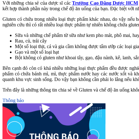
Với những chia sẻ của dược sĩ các
Trường Cao Đẳng Dược HCM
kết hợp thành phần này trong chế độ ăn uống của bạn. Đặc biệt với n
Gluten có chứa trong nhiều loại thực phẩm khác nhau, do vậy nếu 
nghiên cứu thì có rất nhiều loại thực phẩm tự nhiên không chứa glute
Sữa và những chế phẩm từ sữa như kem pho mát, phô mai, hay 
Rau, củ, trái cây
Một số loại thịt, cá và gia cầm không được tẩm ướp các loại 
Gạo và một số loại hạt
Bột không có gluten như khoai tây, gạo, đậu nành, kê, lanh, s
Bên cạnh đó còn có khá nhiều những loại thực phẩm đều được nghiê
phẩm có chứa bánh mì, mì, thực phẩm nước hay các nước xốt và khô
quanh khu vực sinh sống. Do vậy bạn không cần phải lo lắng nếu kh
Trên đây là những thông tin chia sẻ về Gluten và chế độ ăn uống kh
Thông báo