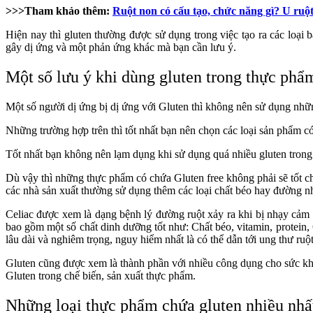
>>>Tham khảo thêm:
Ruột non có cấu tạo, chức năng gì? U ruộ
Hiện nay thì gluten thường được sử dụng trong việc tạo ra các loại
gây dị ứng và một phản ứng khác mà bạn cần lưu ý.
Một số lưu ý khi dùng gluten trong thực phẩ
Một số người dị ứng bị dị ứng với Gluten thì không nên sử dụng nhữ
Những trường hợp trên thì tốt nhất bạn nên chọn các loại sản phẩm có
Tốt nhất bạn không nên lạm dụng khi sử dụng quá nhiều gluten trong
Dù vậy thì những thực phẩm có chứa Gluten free không phải sẽ tốt c
các nhà sản xuất thường sử dụng thêm các loại chất béo hay đường n
Celiac được xem là dạng bệnh lý đường ruột xảy ra khi bị nhạy cảm 
bao gồm một số chất dinh dưỡng tốt như: Chất béo, vitamin, protein
lâu dài và nghiêm trọng, nguy hiểm nhất là có thể dẫn tới ung thư ru
Gluten cũng được xem là thành phần với nhiều công dụng cho sức kh
Gluten trong chế biến, sản xuất thực phẩm.
Những loại thực phẩm chứa gluten nhiều nhấ