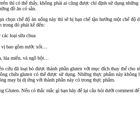
trên thì có thể thấy, không phải ai cũng được chỉ định sử dụng nhữn
hững đồ ăn có sẵn.
bạn chọn chế độ ăn uống này thì sẽ bị hạn chế tận hưởng một chế độ
n trong đó phải kể đến:
các loại sữa chua
gia vị bao gồm nước xốt…
ắn, lúa miến, và ngô bột…
n cứu đã loại bỏ được thành phần gluten với mục đích thay thế cho n
ng chứa gluten có thể được sử dụng. Những thực phẩm này không hề 
ông may bị dị ứng với thành phần này có trong thực phẩm.
ông Gluten. Nếu có thắc mắc gì bạn hãy để lại câu hỏi dưới comment đ