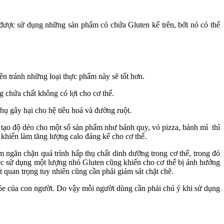
ể được sử dụng những sản phẩm có chứa Gluten kể trên, bởi nó có thể
n tránh những loại thực phẩm này sẽ tốt hơn.
g chứa chất không có lợi cho cơ thể.
ụ gây hại cho hệ tiêu hoá và đường ruột.
 tạo độ dẻo cho một số sản phẩm như bánh quy, vỏ pizza, bánh mì thì
khiến làm tăng lượng calo đáng kể cho cơ thể.
 ngăn chặn quá trình hấp thụ chất dinh dưỡng trong cơ thể, trong đó
iệc sử dụng một lượng nhỏ Gluten cũng khiến cho cơ thể bị ảnh hưởng
 quan trọng tuy nhiên cũng cần phải giám sát chặt chẽ.
ỏe của con người. Do vậy mỗi người dùng cần phải chú ý khi sử dụng