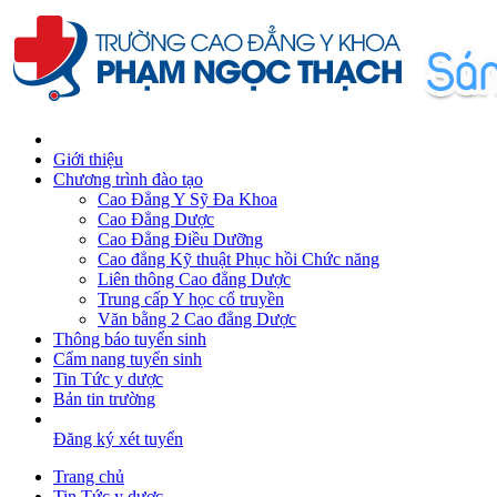
Giới thiệu
Chương trình đào tạo
Cao Đẳng Y Sỹ Đa Khoa
Cao Đẳng Dược
Cao Đẳng Điều Dưỡng
Cao đẳng Kỹ thuật Phục hồi Chức năng
Liên thông Cao đẳng Dược
Trung cấp Y học cổ truyền
Văn bằng 2 Cao đẳng Dược
Thông báo tuyển sinh
Cẩm nang tuyển sinh
Tin Tức y dược
Bản tin trường
Đăng ký xét tuyển
Trang chủ
Tin Tức y dược