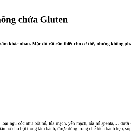
hông chứa Gluten
phẩm khác nhau. Mặc dù rất cần thiết cho cơ thể, nhưng không phải
ng loại ngũ cốc như bột mì, lúa mạch, yến mạch, lúa mì spenta,… dướ
 giãn nở cho bột trong làm bánh, được dùng trong chế biến bánh kẹo, 