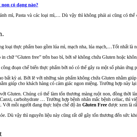
t non có dạng nào?
 bánh mì, Pasta và các loại mì,… Dù vậy thì không phải ai cũng có th
m.
ng loại thực phẩm bao gồm lúa mì, mạch nha, lúa mạch,…Tốt nhất là nê
 in chữ “Gluten free” trên bao bì, bởi sẽ không chứa Gluten hoặc khôn
 công đoạn chế biến thực phẩm bởi nó có thể gây ra một số phản ứng ph
ho bất kỳ ai. Bởi lẽ với những sản phẩm không chứa Gluten nhằm giúp
hằm giúp cho khách hàng có cảm giác ngon miệng. Trường hợp này lại 
với Gluten. Chúng có thể làm tổn thương màng ruột non, đồng thời làm
, Canxi, carbohydrate … Trường hợp bệnh nhân mắc bệnh celiac, thì v
ột. Với mỗi người đang thực hiện chế độ ăn
Gluten Free
được xem là rất
ỏe. Dù vậy thì nguyên liệu này cũng rất dễ gây tổn thương đến sức kh
t