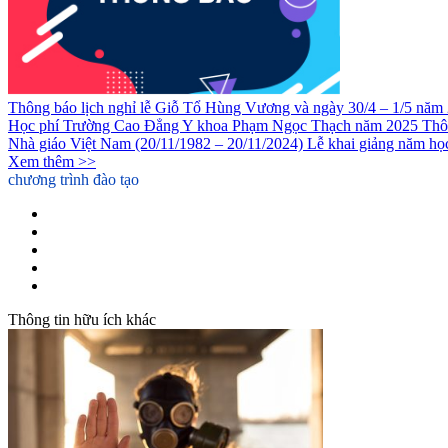
Thông báo lịch nghỉ lễ Giỗ Tổ Hùng Vương và ngày 30/4 – 1/5 năm
Học phí Trường Cao Đẳng Y khoa Phạm Ngọc Thạch năm 2025
Thô
Nhà giáo Việt Nam (20/11/1982 – 20/11/2024)
Lễ khai giảng năm h
Xem thêm >>
chương trình đào tạo
Cao Đẳng Y Sỹ Đa Khoa
Cao Đẳng Dược
Cao Đẳng Điều Dưỡng
Cao đẳng Kỹ thuật Phục hồi Chức năng
Liên thông Cao đẳng Dược
Thông tin hữu ích khác