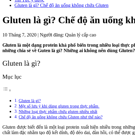
Gluten là gì? Chế độ ăn uống không chứa Gluten
Gluten là gì? Chế độ ăn uống k
10 Tháng 7, 2020
|
Người đăng:
Quản lý cấp cao
Gluten là một dạng protein khá phổ biến trong nhiều loại thực 
những chia sẻ về Guten là gì? Những ai không nên dùng Gluten?
Gluten là gì?
Mục lục
Gluten là gì?
Một số lưu ý khi dùng gluten trong thực phẩm.
Những loại thực phẩm chứa gluten nhiều nhất
Chế độ ăn uống không chứa Gluten như thế nào?
Gluten được biết đến là một loại protein xuất hiện nhiều trong nhữ
chất làm đặc nhằm tạo độ kết dính, độ dẻo dai, đàn hồi, có thể được