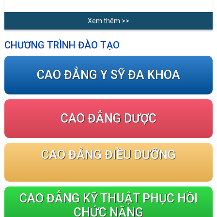
Xem thêm >>
CHƯƠNG TRÌNH ĐÀO TẠO
CAO ĐẲNG Y SỸ ĐA KHOA
CAO ĐẲNG DƯỢC
CAO ĐẲNG ĐIỀU DƯỠNG
CAO ĐẲNG KỸ THUẬT PHỤC HỒI
CHỨC NĂNG