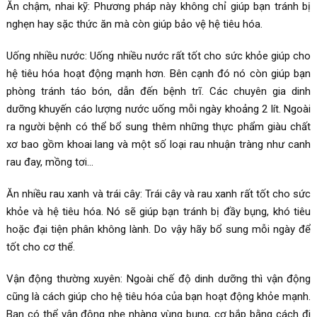
Ăn chậm, nhai kỹ: Phương pháp này không chỉ giúp bạn tránh bị
nghẹn hay sặc thức ăn mà còn giúp bảo vệ hệ tiêu hóa.
Uống nhiều nước: Uống nhiều nước rất tốt cho sức khỏe giúp cho
hệ tiêu hóa hoạt động mạnh hơn. Bên cạnh đó nó còn giúp bạn
phòng tránh táo bón, dẫn đến bệnh trĩ. Các chuyên gia dinh
dưỡng khuyến cáo lượng nước uống mỗi ngày khoảng 2 lít. Ngoài
ra người bệnh có thể bổ sung thêm những thực phẩm giàu chất
xơ bao gồm khoai lang và một số loại rau nhuận tràng như canh
rau đay, mồng tơi…
Ăn nhiều rau xanh và trái cây: Trái cây và rau xanh rất tốt cho sức
khỏe và hệ tiêu hóa. Nó sẽ giúp bạn tránh bị đầy bụng, khó tiêu
hoặc đại tiện phân không lành. Do vậy hãy bổ sung mỗi ngày để
tốt cho cơ thể.
Vận động thường xuyên: Ngoài chế độ dinh dưỡng thì vận động
cũng là cách giúp cho hệ tiêu hóa của bạn hoạt động khỏe mạnh.
Bạn có thể vận động nhẹ nhàng vùng bụng, cơ bắp bằng cách đi