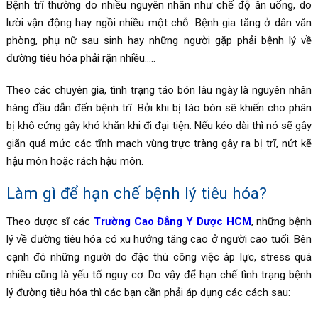
Bệnh trĩ thường do nhiều nguyên nhân như chế độ ăn uống, do
lười vận động hay ngồi nhiều một chỗ. Bệnh gia tăng ở dân văn
phòng, phụ nữ sau sinh hay những người gặp phải bệnh lý về
đường tiêu hóa phải rặn nhiều…..
Theo các chuyên gia, tình trạng táo bón lâu ngày là nguyên nhân
hàng đầu dẫn đến bệnh trĩ. Bởi khi bị táo bón sẽ khiến cho phân
bị khô cứng gây khó khăn khi đi đại tiện. Nếu kéo dài thì nó sẽ gây
giãn quá mức các tĩnh mạch vùng trực tràng gây ra bị trĩ, nứt kẽ
hậu môn hoặc rách hậu môn.
Làm gì để hạn chế bệnh lý tiêu hóa?
Theo dược sĩ các
Trường Cao Đẳng Y Dược HCM
, những bệnh
lý về đường tiêu hóa có xu hướng tăng cao ở người cao tuổi. Bên
cạnh đó những người do đặc thù công việc áp lực, stress quá
nhiều cũng là yếu tố nguy cơ. Do vậy để hạn chế tình trạng bệnh
lý đường tiêu hóa thì các bạn cần phải áp dụng các cách sau: