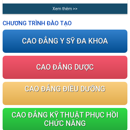
Xem thêm >>
CHƯƠNG TRÌNH ĐÀO TẠO
CAO ĐẲNG Y SỸ ĐA KHOA
CAO ĐẲNG DƯỢC
CAO ĐẲNG ĐIỀU DƯỠNG
CAO ĐẲNG KỸ THUẬT PHỤC HỒI
CHỨC NĂNG