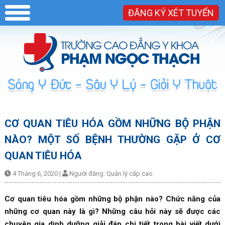
ĐĂNG KÝ XÉT TUYỂN
CƠ QUAN TIÊU HÓA GỒM NHỮNG BỘ PHẬN
NÀO? MỘT SỐ BỆNH THƯỜNG GẶP Ở CƠ
QUAN TIÊU HÓA
4 Tháng 6, 2020
|
Người đăng:
Quản lý cấp cao
Cơ quan tiêu hóa gồm những bộ phận nào? Chức năng của
những cơ quan này là gì? Những câu hỏi này sẽ được các
chuyên gia dinh dưỡng giải đáp chi tiết trong bài viết dưới