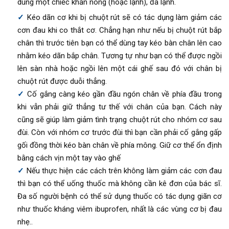
dùng một chiếc khăn nóng (hoặc lạnh), đá lạnh.
Kéo dãn cơ khi bị chuột rút sẽ có tác dụng làm giảm các
cơn đau khi co thắt cơ. Chẳng hạn như nếu bị chuột rút bắp
chân thì trước tiên bạn có thể dùng tay kéo bàn chân lên cao
nhằm kéo dãn bắp chân. Tương tự như bạn có thể được ngồi
lên sàn nhà hoặc ngồi lên một cái ghế sau đó với chân bị
chuột rút được duỗi thẳng.
Cố gắng càng kéo gần đầu ngón chân về phía đầu trong
khi vẫn phải giữ thẳng tư thế với chân của bạn. Cách này
cũng sẽ giúp làm giảm tình trạng chuột rút cho nhóm cơ sau
đùi. Còn với nhóm cơ trước đùi thì bạn cần phải cố gắng gấp
gối đồng thời kéo bàn chân về phía mông. Giữ cơ thể ổn định
bằng cách vịn một tay vào ghế
Nếu thực hiện các cách trên không làm giảm các cơn đau
thì bạn có thể uống thuốc mà không cần kê đơn của bác sĩ.
Đa số người bệnh có thể sử dụng thuốc có tác dụng giãn cơ
như thuốc kháng viêm ibuprofen, nhất là các vùng cơ bị đau
nhẹ..