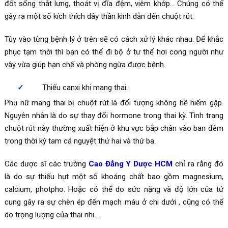
đốt sống thắt lưng, thoát vị đĩa đệm, viêm khớp… Chúng có thể
gây ra một số kích thích dây thần kinh dẫn đến chuột rút.
Tùy vào từng bệnh lý ở trên sẽ có cách xử lý khác nhau. Để khắc
phục tạm thời thì bạn có thể đi bộ ở tư thế hơi cong người như
vậy vừa giúp hạn chế và phòng ngừa được bệnh.
Thiếu canxi khi mang thai:
Phụ nữ mang thai bị chuột rút là đối tượng không hề hiếm gặp.
Nguyên nhân là do sự thay đổi hormone trong thai kỳ. Tình trạng
chuột rút này thường xuất hiện ở khu vực bắp chân vào ban đêm
trong thời kỳ tam cá nguyệt thứ hai và thứ ba.
Các dược sĩ các trường
Cao Đẳng Y Dược HCM
chỉ ra rằng đó
là do sự thiếu hụt một số khoáng chất bao gồm magnesium,
calcium, photpho. Hoặc có thể do sức nặng và độ lớn của tử
cung gây ra sự chèn ép đến mạch máu ở chi dưới , cũng có thể
do trọng lượng của thai nhi…