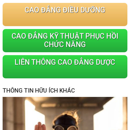
CAO ĐẲNG ĐIỀU DƯỠNG
CAO ĐẲNG KỸ THUẬT PHỤC HỒI
CHỨC NĂNG
LIÊN THÔNG CAO ĐẲNG DƯỢC
THÔNG TIN HỮU ÍCH KHÁC