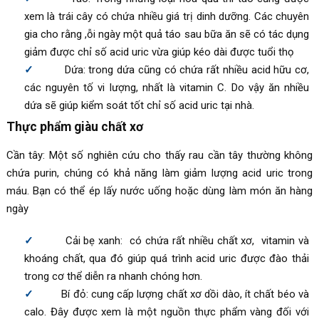
xem là trái cây có chứa nhiều giá trị dinh dưỡng. Các chuyên
gia cho rằng ,ỗi ngày một quả táo sau bữa ăn sẽ có tác dụng
giảm được chỉ số acid uric vừa giúp kéo dài được tuổi thọ
Dứa: trong dứa cũng có chứa rất nhiều acid hữu cơ,
các nguyên tố vi lượng, nhất là vitamin C. Do vậy ăn nhiều
dứa sẽ giúp kiểm soát tốt chỉ số acid uric tại nhà.
Thực phẩm giàu chất xơ
Cần tây: Một số nghiên cứu cho thấy rau cần tây thường không
chứa purin, chúng có khả năng làm giảm lượng acid uric trong
máu. Bạn có thể ép lấy nước uống hoặc dùng làm món ăn hàng
ngày
Cải bẹ xanh: có chứa rất nhiều chất xơ, vitamin và
khoáng chất, qua đó giúp quá trình acid uric được đào thải
trong cơ thể diễn ra nhanh chóng hơn.
Bí đỏ: cung cấp lượng chất xơ dồi dào, ít chất béo và
calo. Đây được xem là một nguồn thực phẩm vàng đối với