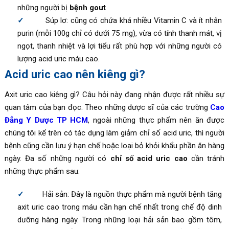
những người bị
bệnh gout
Súp lơ: cũng có chứa khá nhiều Vitamin C và ít nhân
purin (mỗi 100g chỉ có dưới 75 mg), vừa có tính thanh mát, vị
ngọt, thanh nhiệt và lợi tiểu rất phù hợp với những người có
lượng acid uric máu cao.
Acid uric cao nên kiêng gì?
Axit uric cao kiêng gì? Câu hỏi này đang nhận được rất nhiều sự
quan tâm của bạn đọc. Theo những dược sĩ của các trường
Cao
Đẳng Y Dược TP HCM
, ngoài những thực phẩm nên ăn được
chúng tôi kể trên có tác dụng làm giảm chỉ số acid uric, thì người
bệnh cũng cần lưu ý hạn chế hoặc loại bỏ khỏi khẩu phần ăn hàng
ngày. Đa số những người có
chỉ số acid uric cao
cần tránh
những thực phẩm sau:
Hải sản: Đây là nguồn thực phẩm mà người bệnh tăng
axit uric cao trong máu cần hạn chế nhất trong chế độ dinh
dưỡng hàng ngày. Trong những loại hải sản bao gồm tôm,