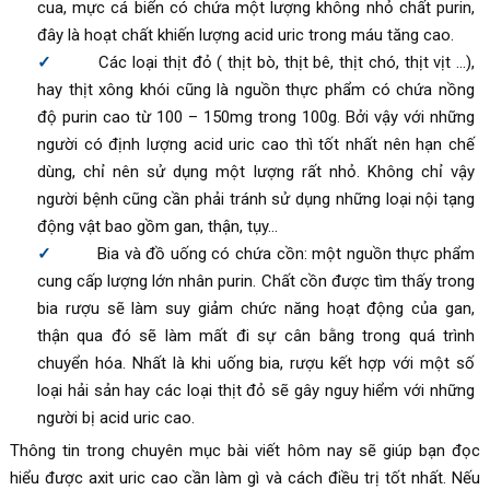
cua, mực cá biển có chứa một lượng không nhỏ chất purin,
đây là hoạt chất khiến lượng acid uric trong máu tăng cao.
Các loại thịt đỏ ( thịt bò, thịt bê, thịt chó, thịt vịt …),
hay thịt xông khói cũng là nguồn thực phẩm có chứa nồng
độ purin cao từ 100 – 150mg trong 100g. Bởi vậy với những
người có định lượng acid uric cao thì tốt nhất nên hạn chế
dùng, chỉ nên sử dụng một lượng rất nhỏ. Không chỉ vậy
người bệnh cũng cần phải tránh sử dụng những loại nội tạng
động vật bao gồm gan, thận, tụy…
Bia và đồ uống có chứa cồn: một nguồn thực phẩm
cung cấp lượng lớn nhân purin. Chất cồn được tìm thấy trong
bia rượu sẽ làm suy giảm chức năng hoạt động của gan,
thận qua đó sẽ làm mất đi sự cân bằng trong quá trình
chuyển hóa. Nhất là khi uống bia, rượu kết hợp với một số
loại hải sản hay các loại thịt đỏ sẽ gây nguy hiểm với những
người bị acid uric cao.
Thông tin trong chuyên mục bài viết hôm nay sẽ giúp bạn đọc
hiểu được axit uric cao cần làm gì và cách điều trị tốt nhất. Nếu