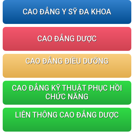
CAO ĐẲNG Y SỸ ĐA KHOA
CAO ĐẲNG DƯỢC
CAO ĐẲNG ĐIỀU DƯỠNG
CAO ĐẲNG KỸ THUẬT PHỤC HỒI
CHỨC NĂNG
LIÊN THÔNG CAO ĐẲNG DƯỢC