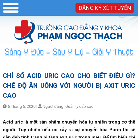
ĐĂNG KÝ XÉT TUYỂN
CHỈ SỐ ACID URIC CAO CHO BIẾT ĐIỀU GÌ?
CHẾ ĐỘ ĂN UỐNG VỚI NGƯỜI BỊ AXIT URIC
CAO
6 Tháng 5, 2020
|
Người đăng:
Quản lý cấp cao
Acid uric là một sản phẩm chuyển hóa tự nhiên trong cơ thể
người. Tuy nhiên nếu có xảy ra sự chuyển hóa Purin thì sẽ
dẫn đến tình trạng bị tăng axit uric trong máu. Để tìm hiểu chi