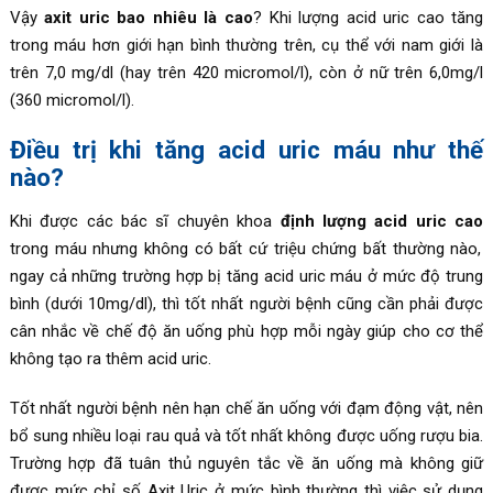
Vậy
axit uric bao nhiêu là cao
? Khi lượng acid uric cao tăng
trong máu hơn giới hạn bình thường trên, cụ thể với nam giới là
trên 7,0 mg/dl (hay trên 420 micromol/l), còn ở nữ trên 6,0mg/l
(360 micromol/l).
Điều trị khi tăng acid uric máu như thế
nào?
Khi được các bác sĩ chuyên khoa
định lượng acid uric cao
trong máu nhưng không có bất cứ triệu chứng bất thường nào,
ngay cả những trường hợp bị tăng acid uric máu ở mức độ trung
bình (dưới 10mg/dl), thì tốt nhất người bệnh cũng cần phải được
cân nhắc về chế độ ăn uống phù hợp mỗi ngày giúp cho cơ thể
không tạo ra thêm acid uric.
Tốt nhất người bệnh nên hạn chế ăn uống với đạm động vật, nên
bổ sung nhiều loại rau quả và tốt nhất không được uống rượu bia.
Trường hợp đã tuân thủ nguyên tắc về ăn uống mà không giữ
được mức chỉ số Axit Uric ở mức bình thường thì việc sử dụng