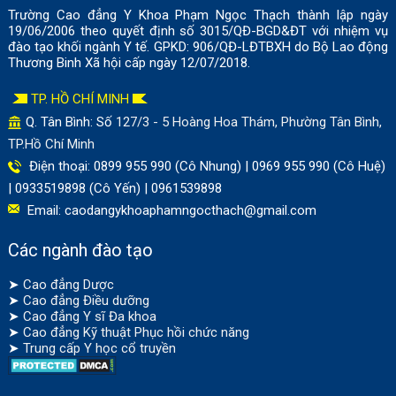
Trường Cao đẳng Y Khoa Phạm Ngọc Thạch thành lập ngày
19/06/2006 theo quyết định số 3015/QĐ-BGD&ĐT với nhiệm vụ
đào tạo khối ngành Y tế. GPKD: 906/QĐ-LĐTBXH do Bộ Lao động
Thương Binh Xã hội cấp ngày 12/07/2018.
TP. HỒ CHÍ MINH
Q. Tân Bình: Số
127/3 - 5 Hoàng Hoa Thám, Phường Tân Bình,
TP.Hồ Chí Minh
Điện thoại: 0899 955 990 (Cô Nhung) | 0969 955 990 (Cô Huệ)
| 0933519898 (Cô Yến) | 0961539898
Email:
caodangykhoaphamngocthach@gmail.com
Các ngành đào tạo
➤
Cao đẳng Dược
➤
Cao đẳng Điều dưỡng
➤
Cao đẳng Y sĩ Đa khoa
➤
Cao đẳng Kỹ thuật Phục hồi chức năng
➤
Trung cấp Y học cổ truyền