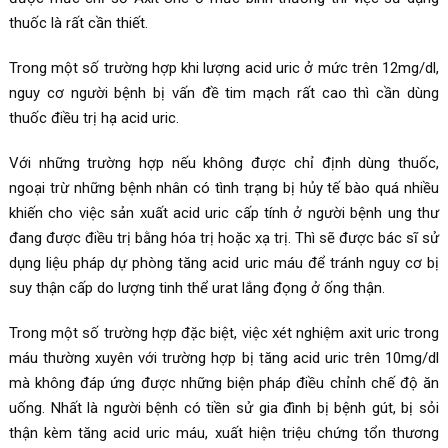
thuốc là rất cần thiết.
Trong một số trường hợp khi lượng acid uric ở mức trên 12mg/dl,
nguy cơ người bệnh bị vấn đề tim mạch rất cao thì cần dùng
thuốc điều trị hạ acid uric.
Với những trường hợp nếu không được chỉ định dùng thuốc,
ngoại trừ những bệnh nhân có tình trạng bị hủy tế bào quá nhiều
khiến cho việc sản xuất acid uric cấp tính ở người bệnh ung thư
đang được điều trị bằng hóa trị hoặc xạ trị. Thì sẽ được bác sĩ sử
dụng liệu pháp dự phòng tăng acid uric máu để tránh nguy cơ bị
suy thận cấp do lượng tinh thể urat lắng đọng ở ống thận.
Trong một số trường hợp đặc biệt, việc xét nghiệm axit uric trong
máu thường xuyên với trường hợp bị tăng acid uric trên 10mg/dl
mà không đáp ứng được những biện pháp điều chỉnh chế độ ăn
uống. Nhất là người bệnh có tiền sử gia đình bị bệnh gút, bị sỏi
thận kèm tăng acid uric máu, xuất hiện triệu chứng tổn thương