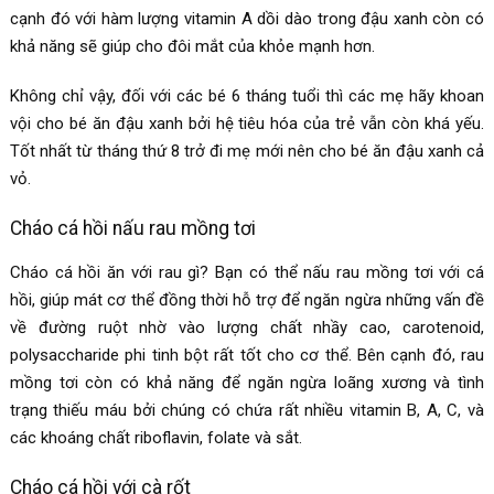
cạnh đó với hàm lượng vitamin A dồi dào trong đậu xanh còn có
khả năng sẽ giúp cho đôi mắt của khỏe mạnh hơn.
Không chỉ vậy, đối với các bé 6 tháng tuổi thì các mẹ hãy khoan
vội cho bé ăn đậu xanh bởi hệ tiêu hóa của trẻ vẫn còn khá yếu.
Tốt nhất từ tháng thứ 8 trở đi mẹ mới nên cho bé ăn đậu xanh cả
vỏ.
Cháo cá hồi nấu rau mồng tơi
Cháo cá hồi ăn với rau gì? Bạn có thể nấu rau mồng tơi với cá
hồi, giúp mát cơ thể đồng thời hỗ trợ để ngăn ngừa những vấn đề
về đường ruột nhờ vào lượng chất nhầy cao, carotenoid,
polysaccharide phi tinh bột rất tốt cho cơ thể. Bên cạnh đó, rau
mồng tơi còn có khả năng để ngăn ngừa loãng xương và tình
trạng thiếu máu bởi chúng có chứa rất nhiều vitamin B, A, C, và
các khoáng chất riboflavin, folate và sắt.
Cháo cá hồi với cà rốt