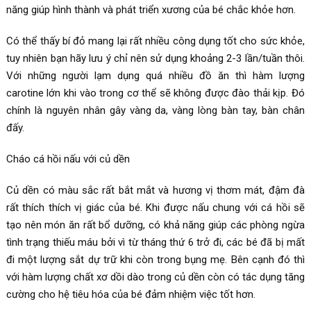
năng giúp hình thành và phát triển xương của bé chắc khỏe hơn.
Có thể thấy bí đỏ mang lại rất nhiều công dụng tốt cho sức khỏe,
tuy nhiên bạn hãy lưu ý chỉ nên sử dụng khoảng 2-3 lần/tuần thôi.
Với những người lạm dụng quá nhiều đồ ăn thì hàm lượng
carotine lớn khi vào trong cơ thể sẽ không được đào thải kịp. Đó
chính là nguyên nhân gây vàng da, vàng lòng bàn tay, bàn chân
đấy.
Cháo cá hồi nấu với củ dền
Củ dền có màu sắc rất bắt mắt và hương vị thơm mát, đậm đà
rất thích thích vị giác của bé. Khi được nấu chung với cá hồi sẽ
tạo nên món ăn rất bổ dưỡng, có khả năng giúp các phòng ngừa
tình trạng thiếu máu bởi vì từ tháng thứ 6 trở đi, các bé đã bị mất
đi một lượng sắt dự trữ khi còn trong bụng mẹ. Bên cạnh đó thì
với hàm lượng chất xơ dồi dào trong củ dền còn có tác dụng tăng
cường cho hệ tiêu hóa của bé đảm nhiệm việc tốt hơn.