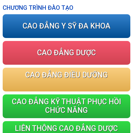
CHƯƠNG TRÌNH ĐÀO TẠO
CAO ĐẲNG Y SỸ ĐA KHOA
CAO ĐẲNG DƯỢC
CAO ĐẲNG ĐIỀU DƯỠNG
CAO ĐẲNG KỸ THUẬT PHỤC HỒI
CHỨC NĂNG
LIÊN THÔNG CAO ĐẲNG DƯỢC