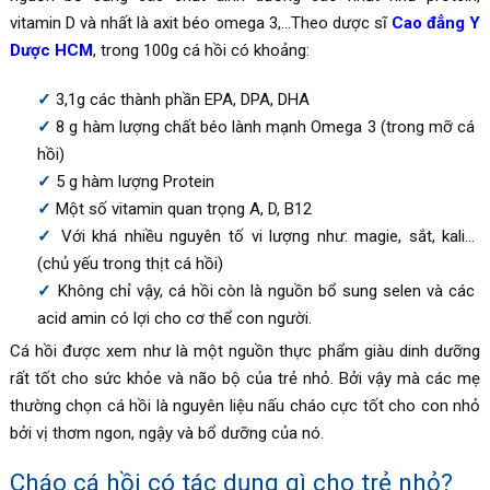
vitamin D và nhất là axit béo omega 3,…Theo dược sĩ
Cao đẳng Y
Dược HCM
, trong 100g cá hồi có khoảng:
3,1g các thành phần EPA, DPA, DHA
8 g hàm lượng chất béo lành mạnh Omega 3 (trong mỡ cá
hồi)
5 g hàm lượng Protein
Một số vitamin quan trọng A, D, B12
Với khá nhiều nguyên tố vi lượng như: magie, sắt, kali…
(chủ yếu trong thịt cá hồi)
Không chỉ vậy, cá hồi còn là nguồn bổ sung selen và các
acid amin có lợi cho cơ thể con người.
Cá hồi được xem như là một nguồn thực phẩm giàu dinh dưỡng
rất tốt cho sức khỏe và não bộ của trẻ nhỏ. Bởi vậy mà các mẹ
thường chọn cá hồi là nguyên liệu nấu cháo cực tốt cho con nhỏ
bởi vị thơm ngon, ngậy và bổ dưỡng của nó.
Cháo cá hồi có tác dụng gì cho trẻ nhỏ?