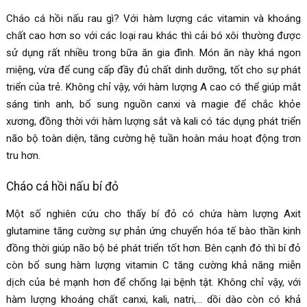
Cháo cá hồi nấu rau gì? Với hàm lượng các vitamin và khoáng
chất cao hơn so với các loại rau khác thì cải bó xôi thường được
sử dụng rất nhiều trong bữa ăn gia đình. Món ăn này khá ngon
miệng, vừa để cung cấp đầy đủ chất dinh dưỡng, tốt cho sự phát
triển của trẻ. Không chỉ vậy, với hàm lượng A cao có thể giúp mắt
sáng tinh anh, bổ sung nguồn canxi và magie để chắc khỏe
xương, đồng thời với hàm lượng sắt và kali có tác dụng phát triển
não bộ toàn diện, tăng cường hệ tuần hoàn máu hoạt động trơn
tru hơn.
Cháo cá hồi nấu bí đỏ
Một số nghiên cứu cho thấy bí đỏ có chứa hàm lượng Axit
glutamine tăng cường sự phản ứng chuyển hóa tế bào thần kinh
đồng thời giúp não bộ bé phát triển tốt hơn. Bên cạnh đó thì bí đỏ
còn bổ sung hàm lượng vitamin C tăng cường khả năng miễn
dịch của bé mạnh hơn để chống lại bệnh tật. Không chỉ vậy, với
hàm lượng khoáng chất canxi, kali, natri,… dồi dào còn có khả