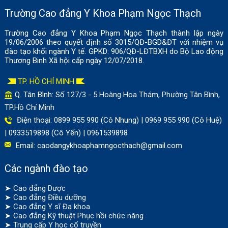
Trường Cao đẳng Y Khoa Phạm Ngọc Thạch
Trường Cao đẳng Y Khoa Phạm Ngọc Thạch thành lập ngày
19/06/2006 theo quyết định số 3015/QĐ-BGD&ĐT với nhiệm vụ
đào tạo khối ngành Y tế. GPKD: 906/QĐ-LĐTBXH do Bộ Lao động
Thương Binh Xã hội cấp ngày 12/07/2018.
TP. HỒ CHÍ MINH
Q. Tân Bình: Số
127/3 - 5 Hoàng Hoa Thám, Phường Tân Bình,
TP.Hồ Chí Minh
Điện thoại: 0899 955 990 (Cô Nhung) | 0969 955 990 (Cô Huệ)
| 0933519898 (Cô Yến) | 0961539898
Email:
caodangykhoaphamngocthach@gmail.com
Các ngành đào tạo
➤
Cao đẳng Dược
➤
Cao đẳng Điều dưỡng
➤
Cao đẳng Y sĩ Đa khoa
➤
Cao đẳng Kỹ thuật Phục hồi chức năng
➤
Trung cấp Y học cổ truyền