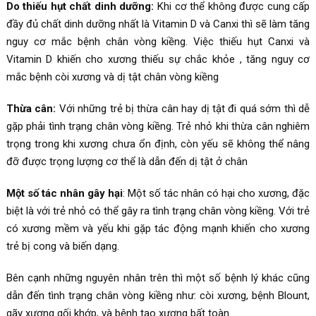
Do thiếu hụt chất dinh dưỡng:
Khi cơ thể không được cung cấp
đầy đủ chất dinh dưỡng nhất là Vitamin D và Canxi thì sẽ làm tăng
nguy cơ mắc bệnh chân vòng kiềng. Việc thiếu hụt Canxi và
Vitamin D khiến cho xương thiếu sự chắc khỏe , tăng nguy cơ
mắc bệnh còi xương và dị tật chân vòng kiềng
Thừa cân:
Với những trẻ bị thừa cân hay dị tật đi quá sớm thì dễ
gặp phải tình trạng chân vòng kiềng. Trẻ nhỏ khi thừa cân nghiêm
trọng trong khi xương chưa ổn định, còn yếu sẽ không thể nâng
đỡ được trọng lượng cơ thể là dẫn đến dị tật ở chân
Một số tác nhân gây hại
: Một số tác nhân có hại cho xương, đặc
biệt là với trẻ nhỏ có thể gây ra tình trạng chân vòng kiềng. Với trẻ
có xương mềm và yếu khi gặp tác động mạnh khiến cho xương
trẻ bị cong và biến dạng.
Bên cạnh những nguyên nhân trên thì một số bệnh lý khác cũng
dẫn đến tình trạng chân vòng kiềng như: còi xương, bệnh Blount,
gãy xương gối khớp, và bệnh tạo xương bất toàn…