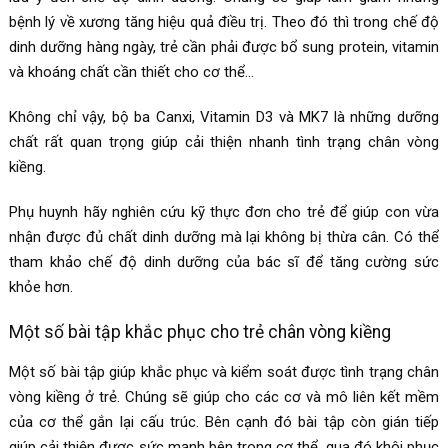
bệnh lý về xương tăng hiệu quả điều trị. Theo đó thì trong chế độ
dinh dưỡng hàng ngày, trẻ cần phải được bổ sung protein, vitamin
và khoáng chất cần thiết cho cơ thể…
Không chỉ vậy, bộ ba Canxi, Vitamin D3 và MK7 là những dưỡng
chất rất quan trọng giúp cải thiện nhanh tình trạng chân vòng
kiềng.
Phụ huynh hãy nghiên cứu kỹ thực đơn cho trẻ để giúp con vừa
nhận được đủ chất dinh dưỡng mà lại không bị thừa cân. Có thể
tham khảo chế độ dinh dưỡng của bác sĩ để tăng cường sức
khỏe hơn.
Một số bài tập khắc phục cho trẻ chân vòng kiềng
Một số bài tập giúp khắc phục và kiểm soát được tình trạng chân
vòng kiềng ở trẻ. Chúng sẽ giúp cho các cơ và mô liên kết mềm
của cơ thể gắn lại cấu trúc. Bên cạnh đó bài tập còn gián tiếp
giúp cải thiện được sức mạnh bên trong cơ thể, qua đó khôi phục