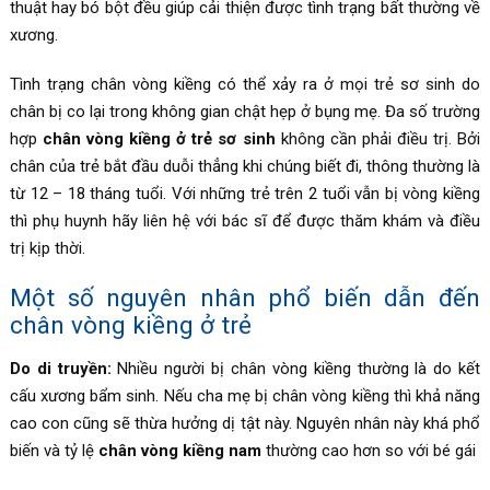
thuật hay bó bột đều giúp cải thiện được tình trạng bất thường về
xương.
Tình trạng chân vòng kiềng có thể xảy ra ở mọi trẻ sơ sinh do
chân bị co lại trong không gian chật hẹp ở bụng mẹ. Đa số trường
hợp
chân vòng kiềng ở trẻ sơ sinh
không cần phải điều trị. Bởi
chân của trẻ bắt đầu duỗi thẳng khi chúng biết đi, thông thường là
từ 12 – 18 tháng tuổi. Với những trẻ trên 2 tuổi vẫn bị vòng kiềng
thì phụ huynh hãy liên hệ với bác sĩ để được thăm khám và điều
trị kịp thời.
Một số nguyên nhân phổ biến dẫn đến
chân vòng kiềng ở trẻ
Do di truyền:
Nhiều người bị chân vòng kiềng thường là do kết
cấu xương bẩm sinh. Nếu cha mẹ bị chân vòng kiềng thì khả năng
cao con cũng sẽ thừa hưởng dị tật này. Nguyên nhân này khá phổ
biến và tỷ lệ
chân vòng kiềng nam
thường cao hơn so với bé gái