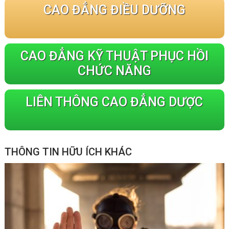
CAO ĐẲNG ĐIỀU DƯỠNG
CAO ĐẲNG KỸ THUẬT PHỤC HỒI
CHỨC NĂNG
LIÊN THÔNG CAO ĐẲNG DƯỢC
THÔNG TIN HỮU ÍCH KHÁC