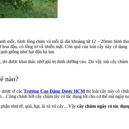
nh mốc, hình lông chim và mỗi lá dài khoảng từ 12 – 20mm hình tho
 hoa đậu, có lông tơ và nhiều mặt. Còn quả của loài cây này có dạng 
cạnh giống như hạt đậu hà lan.
, do được khai thác nhờ giá trị dinh dưỡng cao. Do vậy mà cây chùm n
hế nào?
o dược sĩ các
Trường Cao Đẳng Dược HCM
thì loài cây này có ch
i…Cũng chính bởi cây chùm tây có tác dụng tốt cho cơ thể mà ngày nay
ộ phận như rễ, quả, hạt, lá và vỏ cây…Vậy
cây chùm ngây có tác dụng