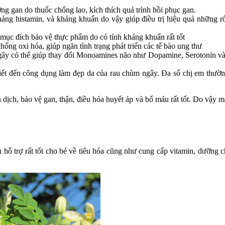
g gan do thuốc chống lao, kích thích quá trình hồi phục gan.
 kháng histamin, và kháng khuẩn do vậy giúp điều trị hiệu quả những r
c đích bảo vệ thực phẩm do có tính kháng khuẩn rất tốt
ống oxi hóa, giúp ngăn tình trạng phát triển các tế bào ung thư
gây có thể giúp thay đổi Monoamines não như Dopamine, Serotonin và 
ết đến công dụng làm đẹp da của rau chùm ngây. Đa số chị em thường 
dịch, bảo vệ gan, thận, điều hóa huyết áp và bổ máu rất tốt. Do vậy m
ỗ trợ rất tốt cho bé về tiêu hóa cũng như cung cấp vitamin, dưỡng c