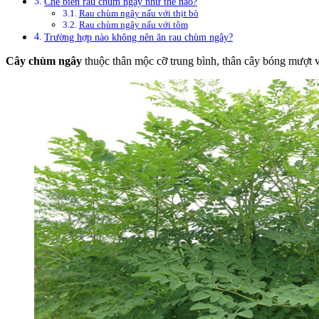
Chế biến rau chùm ngây như thế nào?
Rau chùm ngây nấu với thịt bò
Rau chùm ngây nấu với tôm
Trường hợp nào không nên ăn rau chùm ngây?
Cây chùm ngây
thuộc thân mộc cỡ trung bình, thân cây bóng mượt 