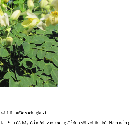
 và 1 lít nước sạch, gia vị…
ăn lại. Sau đó hãy đổ nước vào xoong để đun sôi với thịt bò. Nêm nếm g