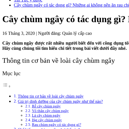
Cây chùm ngây có tác dụng gì? Những ai không nên ăn rau c
Cây chùm ngây có tác dụng gì?
16 Tháng 3, 2020
|
Người đăng:
Quản lý cấp cao
Cây chùm ngây được rất nhiều người biết đến với công dụng t
Hãy cùng chúng tôi tìm hiểu chi tiết trong bài viết dưới đây nhé.
Thông tin cơ bản về loài cây chùm ngây
Mục lục
Thông tin cơ bản về loài cây chùm ngây
Giá trị dinh dưỡng của cây chùm ngây như thế nào?
Rễ cây chùm ngây
Vỏ thân cây chùm ngây
Lá cây chùm ngây
Hạt cây chùm ngây
Rau chùm ngây có tác dụng gì?