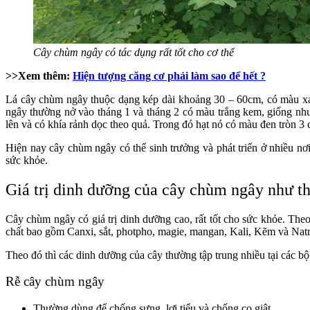
Cây chùm ngây có tác dụng rất tốt cho cơ thể
>>Xem thêm:
Hiện tượng căng cơ phải làm sao để hết ?
Lá cây chùm ngây thuộc dạng kép dài khoảng 30 – 60cm, có màu xa
ngây thường nở vào tháng 1 và tháng 2 có màu trắng kem, giống như
lên và có khía rảnh dọc theo quả. Trong đó hạt nó có màu đen tròn 3 
Hiện nay cây chùm ngây có thể sinh trưởng và phát triển ở nhiều nơi
sức khỏe.
Giá trị dinh dưỡng của cây chùm ngây như t
Cây chùm ngây có giá trị dinh dưỡng cao, rất tốt cho sức khỏe. The
chất bao gồm Canxi, sắt, photpho, magie, mangan, Kali, Kẽm và Natr
Theo đó thì các dinh dưỡng của cây thường tập trung nhiều tại các b
Rễ cây chùm ngây
Thường dùng để chống sưng, lợi tiểu và chống co giật