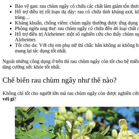
Bảo vệ gan: rau chùm ngây có chứa các chất làm giảm tổn thươn
Hỗ trợ điều trị rối loạn dạ dày: rau có chứa tính kháng axit,
tràng…
Kháng khuẩn, chống viêm: chùm ngây thường được ứng dụng mụ
Phòng ngừa ung thư: rau chùm ngây có chứa đên 46 loại chất ch
Hỗ trợ điều trị Alzheimer: một số nghiên cứu cho thấy chùm n
Alzheimer.
Tốt cho da: Với chị em phụ nữ thì chắc hẳn không ai không bi
mang lại tác dụng tốt nhất.
Ngoài những công dụng ở trên thì rau chùm ngây còn tốt cho hệ miễn 
tăng cường sức khỏe tốt nhất.
Chế biến rau chùm ngây như thế nào?
Không chỉ tốt cho người lớn mà rau chùm ngây còn được nghiên cứu h
với gì
?