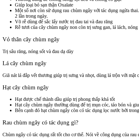
Giúp loại bỏ sạn thận Oxalate
Một số nơi còn sử dụng rau chùm ngây với tác dụng ngừa thai. 
2 lần trong ngày.
Võ rễ dùng để sắc lấy nước trị đau tai và đau răng
Rễ tươi của cây chùm ngây non còn trị sưng gan, lá lách, nóng 
Vỏ thân cây chùm ngây
Trị sâu răng, nóng sốt và đau dạ dày
Lá cây chùm ngây
Giã nát lá đắp vết thương giúp trị sưng và nhọt, dùng lá trộn với mật 
Hạt cây chùm ngây
Hạt được chế thành dầu giúp trị phong thấp khá tốt
Hạt cây chùm ngây thường dùng để trị mụn cóc, táo bón và giu
Bên cạnh đó hạt chùm ngây còn có tác dụng lọc nước bởi trong 
Rau chùm ngây có tác dụng gì?
Chùm ngây có tác dụng rất tốt cho cơ thể. Nói về công dụng của rau c