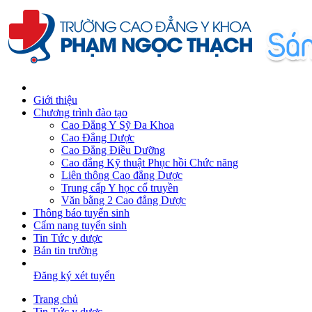
Giới thiệu
Chương trình đào tạo
Cao Đẳng Y Sỹ Đa Khoa
Cao Đẳng Dược
Cao Đẳng Điều Dưỡng
Cao đẳng Kỹ thuật Phục hồi Chức năng
Liên thông Cao đẳng Dược
Trung cấp Y học cổ truyền
Văn bằng 2 Cao đẳng Dược
Thông báo tuyển sinh
Cẩm nang tuyển sinh
Tin Tức y dược
Bản tin trường
Đăng ký xét tuyển
Trang chủ
Tin Tức y dược