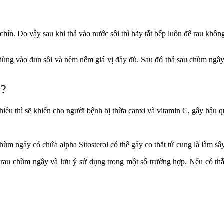
chín. Do vậy sau khi thả vào nước sôi thì hãy tắt bếp luôn để rau khôn
ùng vào đun sôi và nêm nếm giá vị đầy đủ. Sau đó thả sau chùm ngây 
y?
iều thì sẽ khiến cho người bệnh bị thừa canxi và vitamin C, gây hậu q
hùm ngây có chứa alpha Sitosterol có thể gây co thắt tử cung là làm sẩy
g rau chùm ngây và lưu ý sử dụng trong một số trường hợp. Nếu có thắ