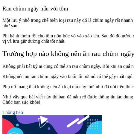
Rau chùm ngây nấu với tôm
Một lưu ý nhỏ trong chế biến loại rau này đó là chùm ngây rất nhanh 
như sau:
Phi hành thơm rồi cho tôm nõn bóc vỏ vào xào lên. Sau đó đổ nước d
vị và lưu giữ dưỡng chất tốt nhất.
Trường hợp nào không nên ăn rau chùm ngâ
Không phải bất kỳ ai cũng có thể ăn rau chùm ngây. Bởi khi ăn quá nh
Không nên ăn rau chùm ngây vào buổi tối bởi nó có thể gây mất ngủ
Phụ nữ mang thai không nên ăn loại rau này: bởi như đã nói trên thì c
Như vậy qua bài viết này thì bạn đã nắm rõ được thông tin tác dụn
Chúc bạn sức khỏe!
Thông báo