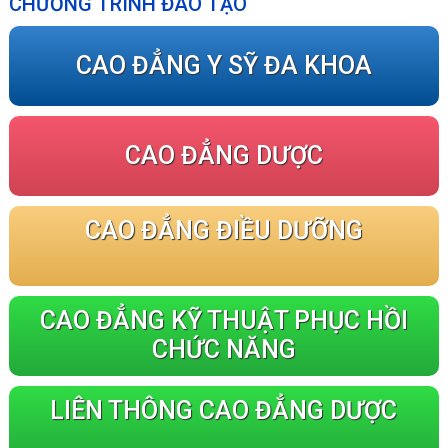
CHƯƠNG TRÌNH ĐÀO TẠO
CAO ĐẲNG Y SỸ ĐA KHOA
CAO ĐẲNG DƯỢC
CAO ĐẲNG ĐIỀU DƯỠNG
CAO ĐẲNG KỸ THUẬT PHỤC HỒI
CHỨC NĂNG
LIÊN THÔNG CAO ĐẲNG DƯỢC