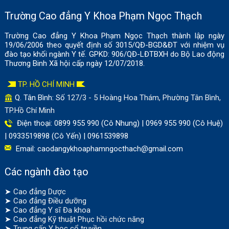
Trường Cao đẳng Y Khoa Phạm Ngọc Thạch
Trường Cao đẳng Y Khoa Phạm Ngọc Thạch thành lập ngày
19/06/2006 theo quyết định số 3015/QĐ-BGD&ĐT với nhiệm vụ
đào tạo khối ngành Y tế. GPKD: 906/QĐ-LĐTBXH do Bộ Lao động
Thương Binh Xã hội cấp ngày 12/07/2018.
TP. HỒ CHÍ MINH
Q. Tân Bình: Số
127/3 - 5 Hoàng Hoa Thám, Phường Tân Bình,
TP.Hồ Chí Minh
Điện thoại: 0899 955 990 (Cô Nhung) | 0969 955 990 (Cô Huệ)
| 0933519898 (Cô Yến) | 0961539898
Email:
caodangykhoaphamngocthach@gmail.com
Các ngành đào tạo
➤
Cao đẳng Dược
➤
Cao đẳng Điều dưỡng
➤
Cao đẳng Y sĩ Đa khoa
➤
Cao đẳng Kỹ thuật Phục hồi chức năng
➤
Trung cấp Y học cổ truyền