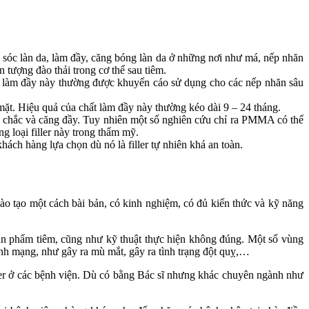
 sóc làn da, làm đầy, căng bóng làn da ở những nơi như má, nếp nhăn
tượng đào thải trong cơ thể sau tiêm.
t làm đầy này thường được khuyến cáo sử dụng cho các nếp nhăn sâu
n mặt. Hiệu quả của chất làm đầy này thường kéo dài 9 – 24 tháng.
 chắc và căng đầy. Tuy nhiên một số nghiên cứu chỉ ra PMMA có thể
g loại filler này trong thẩm mỹ.
ách hàng lựa chọn dù nó là filler tự nhiên khá an toàn.
 đào tạo một cách bài bản, có kinh nghiệm, có đủ kiến thức và kỹ năng
 sản phẩm tiêm, cũng như kỹ thuật thực hiện không đúng. Một số vùng
nh mạng, như gây ra mù mắt, gây ra tình trạng đột quỵ,…
filler ở các bệnh viện. Dù có bằng Bác sĩ nhưng khác chuyên ngành như