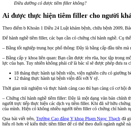
Điều dưỡng có được tiêm filler không?
Ai được thực hiện tiêm filler cho người kh
Theo điểm b Khoản 1 Điều 24 Luật khám bệnh, chữa bệnh 2009, Bác s
Để hành nghề tiêm filler, các bạn cần có chứng chỉ hành nghề. Cụ thể
– Bằng tốt nghiệp trung học phổ thông: Đây là bằng cấp đầu tiên mà 
– Bằng cấp y khoa liên quan: Bạn cần được rèn rũa, học tập trong mô
lực của bạn. Tuy nhiên không phải cứ là bác sĩ sẽ được phép đưa ra chỉ
18 tháng thực hành tại bệnh viện, viện nghiên cứu có giường bệ
12 tháng thực hành tại bệnh viện đối với Y sỹ.
Thời gian trải nghiệm và thực hành càng cao thì bạn càng có cơ hội đượ
– Chứng chỉ hành nghề tiêm filler: Đây là một dạng văn bản chính
người trực tiếp thực hiện các dịch vụ tiêm filler. Khi đã sở hữu chứ
của mình. Hiện có không nhiều người tiêm filler có chứng chỉ hành n
Qua bài viết trên,
Trường Cao đẳng Y khoa Phạm Ngọc Thạch
đã gi
hiểu rõ hơn về kiến thức tiêm filler để có thể theo đuổi ngành nghề nà