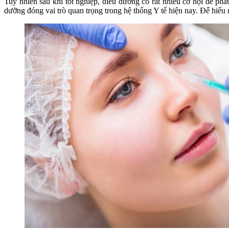
Tuy nhiên sau khi tốt nghiệp, điều dưỡng có rất nhiều cơ hội để ph
dưỡng đóng vai trò quan trọng trong hệ thống Y tế hiện nay. Để hiểu 