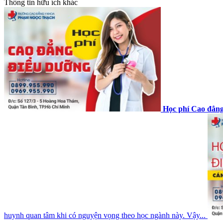
Thông tin hữu ích khác
Học phí Cao đẳn
huynh quan tâm khi có nguyện vọng theo học ngành này. Vậy...