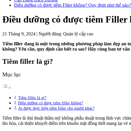
Điều dưỡng có được tiêm Filler không? Quy định như thế nào?
Điều dưỡng có được tiêm Filler
21 Tháng 9, 2024
|
Người đăng:
Quản lý cấp cao
Tiêm filler đang là một trong những phương pháp làm đẹp an toà
không? Yêu cầu, quy định cần biết ra sao? Hãy cùng ban tư vấn 
Tiêm filler là gì?
Mục lục
Tiêm filler là gì?
Điều dưỡng có được tiêm filler không?
Ai được thực hiện tiêm filler cho người khác?
Tiêm filler là thủ thuật thẩm mỹ không phẫu thuật trong lĩnh vực ch
lão hóa, cải thiện khuyết điểm trên khuôn mặt đồng thời mang lại vẻ ng