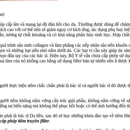
hư:
 giúp cấp ẩm và mang lại độ đàn hồi cho da. Thường được dùng để chăm
h cao với cơ thể nên sẽ giảm nguy cơ kích ứng, tác dụng phụ hay hiện 
ắn, tương tự chất khoáng và có khả năng phân hủy sinh học. Hợp chấ
ch quá trình sản sinh collagen và làm phẳng các nếp nhăn sâu trên khuô
 và những hạt siêu nhỏ nằm dưới da. Các hạt vi cầu này giúp da săn
họn đầu tay của các bác sĩ. Hiện nay, Bộ Y tế vẫn chưa cấp phép sử dụn
ả làm của nó không cao bằng sử dụng filler bán tự nhiên nên ít được kh
i người thực hiện tiêm chắc chắn phải là bác sĩ và người bác sĩ đó được
 nếu người tiêm không nắm vững cấu trúc giải phẫu, không nắm vững về
ng tai biến nặng mà không thể phục hồi hoặc có thể ảnh hưởng đến tí
c cần phải là bác sĩ Da liễu, sau đó sẽ học những khóa đào tạo về tiêm 
p phép tiêm truyền filler
.