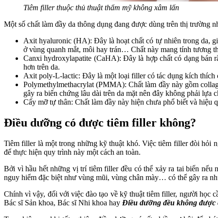
Tiêm filler thuộc thủ thuật thẩm mỹ không xâm lấn
Một số chất làm đầy da thông dụng đang được dùng trên thị trường n
Axit hyaluronic (HA): Đây là hoạt chất có tự nhiên trong da,
ở vùng quanh mắt, môi hay trán… Chất này mang tính tương thíc
Canxi hydroxylapatite (CaHA): Đây là hợp chất có dạng bán r
hơn trên da.
Axit poly-L-lactic: Đây là một loại filler có tác dụng kích thí
Polymethylmethacrylat (PMMA): Chất làm đầy này gồm collagen
gây ra biến chứng lâu dài trên da mặt nên đây không phải lựa c
Cấy mỡ tự thân: Chất làm đầy này hiện chưa phổ biết và hiệu qu
Điều dưỡng có được tiêm filler không?
Tiêm filler là một trong những kỹ thuật khó. Việc tiêm filler đòi hỏ
để thực hiện quy trình này một cách an toàn.
Bởi vì hầu hết những vị trí tiêm filler đều có thể xảy ra tai biến
nguy hiểm đặc biệt như vùng mũi, vùng chân mày… có thể gây ra nhữ
Chính vì vậy, đối với việc đào tạo về kỹ thuật tiêm filler, người họ
Bác sĩ Sản khoa, Bác sĩ Nhi khoa hay
Điều dưỡng đều không được cấ