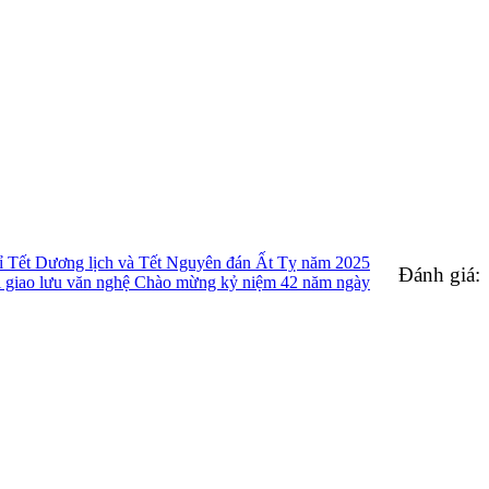
 Tết Dương lịch và Tết Nguyên đán Ất Tỵ năm 2025
Đánh giá:
hi giao lưu văn nghệ Chào mừng kỷ niệm 42 năm ngày