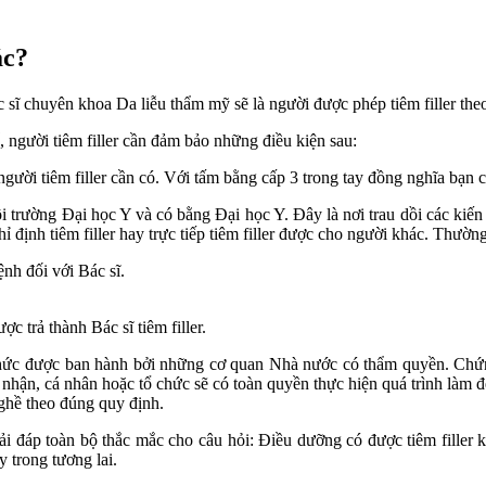
ác?
ĩ chuyên khoa Da liễu thẩm mỹ sẽ là người được phép tiêm filler the
, người tiêm filler cần đảm bảo những điều kiện sau:
người tiêm filler cần có. Với tấm bằng cấp 3 trong tay đồng nghĩa bạn 
i trường Đại học Y và có bằng Đại học Y. Đây là nơi trau dồi các kiến
 định tiêm filler hay trực tiếp tiêm filler được cho người khác. Thường 
nh đối với Bác sĩ.
c trả thành Bác sĩ tiêm filler.
 thức được ban hành bởi những cơ quan Nhà nước có thẩm quyền. Chứn
ng nhận, cá nhân hoặc tổ chức sẽ có toàn quyền thực hiện quá trình làm
ghề theo đúng quy định.
ải đáp toàn bộ thắc mắc cho câu hỏi: Điều dưỡng có được tiêm filler
y trong tương lai.