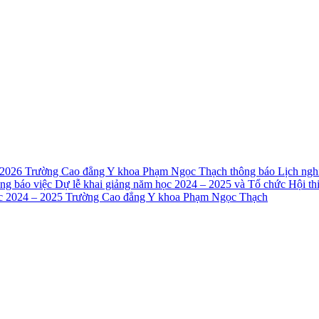
 2026
Trường Cao đẳng Y khoa Phạm Ngọc Thạch thông báo Lịch nghỉ
ng báo việc Dự lễ khai giảng năm học 2024 – 2025 và Tổ chức Hội t
ọc 2024 – 2025 Trường Cao đẳng Y khoa Phạm Ngọc Thạch