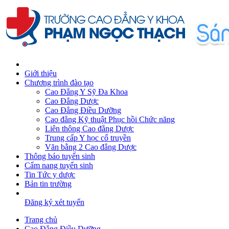
Giới thiệu
Chương trình đào tạo
Cao Đẳng Y Sỹ Đa Khoa
Cao Đẳng Dược
Cao Đẳng Điều Dưỡng
Cao đẳng Kỹ thuật Phục hồi Chức năng
Liên thông Cao đẳng Dược
Trung cấp Y học cổ truyền
Văn bằng 2 Cao đẳng Dược
Thông báo tuyển sinh
Cẩm nang tuyển sinh
Tin Tức y dược
Bản tin trường
Đăng ký xét tuyển
Trang chủ
Cao Đẳng Điều Dưỡng