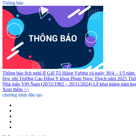
Thông báo
Thông báo lịch nghỉ lễ Giỗ Tổ Hùng Vương và ngày 30/4 – 1/5 năm
Học phí Trường Cao Đẳng Y khoa Phạm Ngọc Thạch năm 2025
Thô
Nhà giáo Việt Nam (20/11/1982 – 20/11/2024)
Lễ khai giảng năm h
Xem thêm >>
chương trình đào tạo
Cao Đẳng Y Sỹ Đa Khoa
Cao Đẳng Dược
Cao Đẳng Điều Dưỡng
Cao đẳng Kỹ thuật Phục hồi Chức năng
Liên thông Cao đẳng Dược