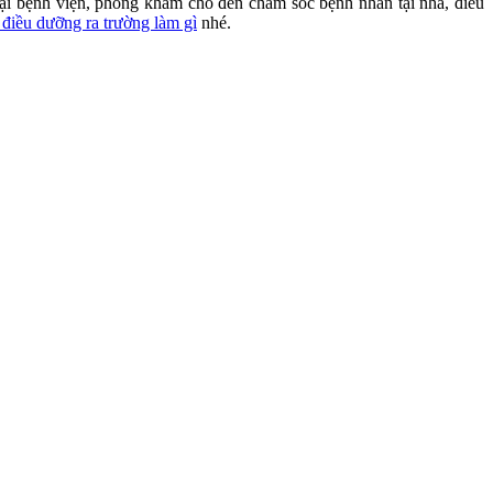
 tại bệnh viện, phòng khám cho đến chăm sóc bệnh nhân tại nhà, điều
điều dưỡng ra trường làm gì
nhé.