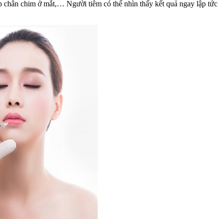
ếp chân chim ở mắt,… Người tiêm có thể nhìn thấy kết quả ngay lập tức s