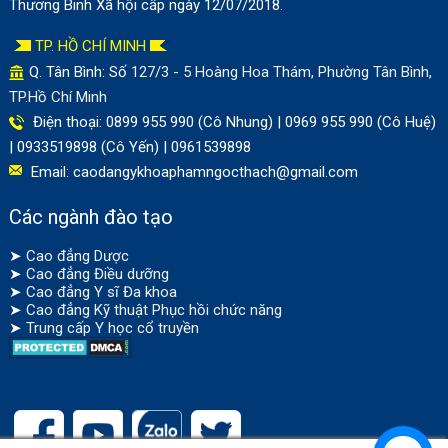
Thương Binh Xã hội cấp ngày 12/07/2018.
TP. HỒ CHÍ MINH
Q. Tân Bình: Số
127/3 - 5 Hoàng Hoa Thám, Phường Tân Bình,
TP.Hồ Chí Minh
Điện thoại: 0899 955 990 (Cô Nhung) | 0969 955 990 (Cô Huệ)
| 0933519898 (Cô Yến) | 0961539898
Email:
caodangykhoaphamngocthach@gmail.com
Các ngành đào tạo
➤
Cao đẳng Dược
➤
Cao đẳng Điều dưỡng
➤
Cao đẳng Y sĩ Đa khoa
➤
Cao đẳng Kỹ thuật Phục hồi chức năng
➤
Trung cấp Y học cổ truyền