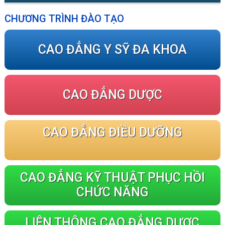
CHƯƠNG TRÌNH ĐÀO TẠO
CAO ĐẲNG Y SỸ ĐA KHOA
CAO ĐẲNG DƯỢC
CAO ĐẲNG ĐIỀU DƯỠNG
CAO ĐẲNG KỸ THUẬT PHỤC HỒI
CHỨC NĂNG
LIÊN THÔNG CAO ĐẲNG DƯỢC