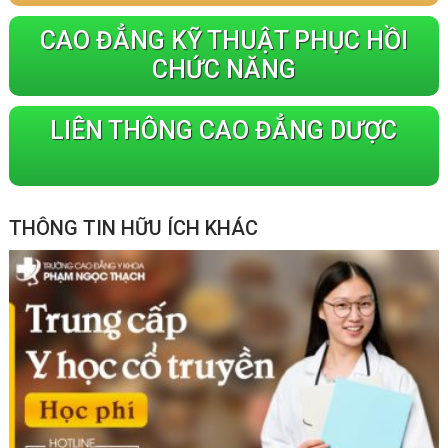
CAO ĐẲNG KỸ THUẬT PHỤC HỒI
CHỨC NĂNG
LIÊN THÔNG CAO ĐẲNG DƯỢC
THÔNG TIN HỮU ÍCH KHÁC