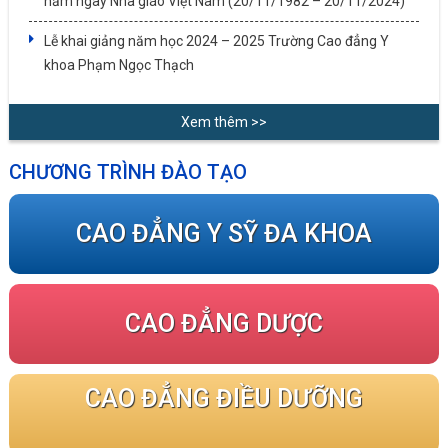
năm ngày Nhà giáo Việt Nam (20/11/1982 – 20/11/2024)
Lễ khai giảng năm học 2024 – 2025 Trường Cao đẳng Y
khoa Phạm Ngọc Thạch
Xem thêm >>
CHƯƠNG TRÌNH ĐÀO TẠO
CAO ĐẲNG Y SỸ ĐA KHOA
CAO ĐẲNG DƯỢC
CAO ĐẲNG ĐIỀU DƯỠNG