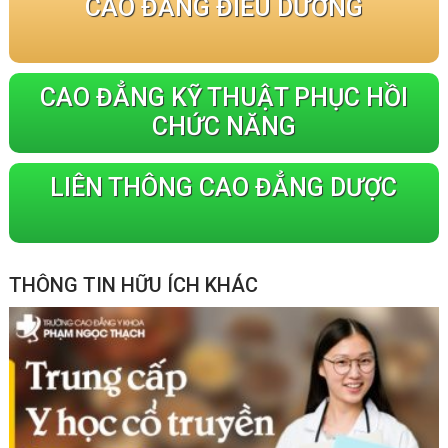
CAO ĐẲNG ĐIỀU DƯỠNG
CAO ĐẲNG KỸ THUẬT PHỤC HỒI
CHỨC NĂNG
LIÊN THÔNG CAO ĐẲNG DƯỢC
THÔNG TIN HỮU ÍCH KHÁC