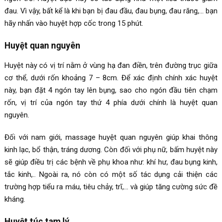
đau. Vì vậy, bất kể là khi bạn bị đau đầu, đau bụng, đau răng,… bạn
hãy nhấn vào huyệt hợp cốc trong 15 phút.
Huyệt quan nguyên
Huyệt này có vị trí nằm ở vùng hạ đan điền, trên đường trục giữa
cơ thể, dưới rốn khoảng 7 – 8cm. Để xác định chính xác huyệt
này, bạn đặt 4 ngón tay lên bụng, sao cho ngón đầu tiên chạm
rốn, vị trí của ngón tay thứ 4 phía dưới chính là huyệt quan
nguyên.
Đối với nam giới, massage huyệt quan nguyên giúp khai thông
kinh lạc, bổ thận, tráng dương. Còn đối với phụ nữ, bấm huyệt này
sẽ giúp điều trị các bệnh về phụ khoa như: khí hư, đau bụng kinh,
tắc kinh,.. Ngoài ra, nó còn có một số tác dụng cải thiện các
trường hợp tiểu ra máu, tiêu chảy, trĩ,… và giúp tăng cường sức đề
kháng.
Huyệt túc tam lý