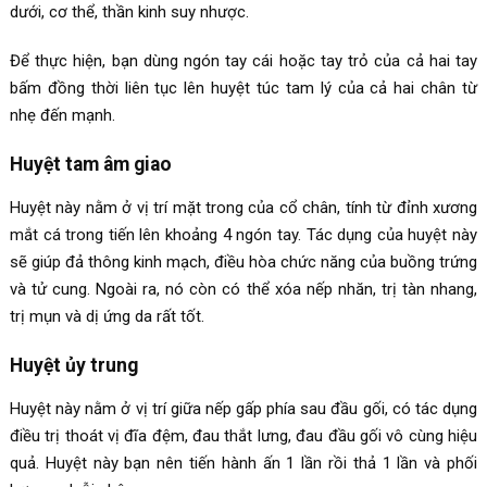
dưới, cơ thể, thần kinh suy nhược.
Để thực hiện, bạn dùng ngón tay cái hoặc tay trỏ của cả hai tay
bấm đồng thời liên tục lên huyệt túc tam lý của cả hai chân từ
nhẹ đến mạnh.
Huyệt tam âm giao
Huyệt này nằm ở vị trí mặt trong của cổ chân, tính từ đỉnh xương
mắt cá trong tiến lên khoảng 4 ngón tay. Tác dụng của huyệt này
sẽ giúp đả thông kinh mạch, điều hòa chức năng của buồng trứng
và tử cung. Ngoài ra, nó còn có thể xóa nếp nhăn, trị tàn nhang,
trị mụn và dị ứng da rất tốt.
Huyệt ủy trung
Huyệt này nằm ở vị trí giữa nếp gấp phía sau đầu gối, có tác dụng
điều trị thoát vị đĩa đệm, đau thắt lưng, đau đầu gối vô cùng hiệu
quả. Huyệt này bạn nên tiến hành ấn 1 lần rồi thả 1 lần và phối