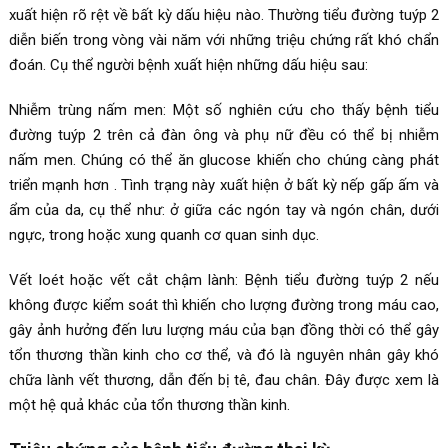
xuất hiện rõ rệt về bất kỳ dấu hiệu nào. Thường tiểu đường tuýp 2
diễn biến trong vòng vài năm với những triệu chứng rất khó chẩn
đoán. Cụ thể người bệnh xuất hiện những dấu hiệu sau:
Nhiễm trùng nấm men: Một số nghiên cứu cho thấy bệnh tiểu
đường tuýp 2 trên cả đàn ông và phụ nữ đều có thể bị nhiễm
nấm men. Chúng có thể ăn glucose khiến cho chúng càng phát
triển mạnh hơn . Tình trạng này xuất hiện ở bất kỳ nếp gấp ấm và
ẩm của da, cụ thể như: ở giữa các ngón tay và ngón chân, dưới
ngực, trong hoặc xung quanh cơ quan sinh dục.
Vết loét hoặc vết cắt chậm lành: Bệnh tiểu đường tuýp 2 nếu
không được kiểm soát thì khiến cho lượng đường trong máu cao,
gây ảnh hưởng đến lưu lượng máu của bạn đồng thời có thể gây
tổn thương thần kinh cho cơ thể, và đó là nguyên nhân gây khó
chữa lành vết thương, dẫn đến bị tê, đau chân. Đây được xem là
một hệ quả khác của tổn thương thần kinh.