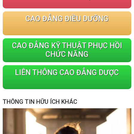
CAO ĐẲNG ĐIỀU DƯỠNG
CAO ĐẲNG KỸ THUẬT PHỤC HỒI
CHỨC NĂNG
LIÊN THÔNG CAO ĐẲNG DƯỢC
THÔNG TIN HỮU ÍCH KHÁC