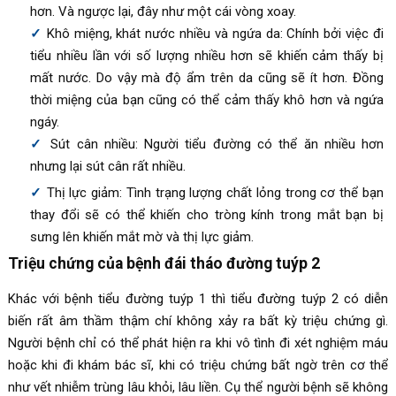
hơn. Và ngược lại, đây như một cái vòng xoay.
Khô miệng, khát nước nhiều và ngứa da: Chính bởi việc đi
tiểu nhiều lần với số lượng nhiều hơn sẽ khiến cảm thấy bị
mất nước. Do vậy mà độ ẩm trên da cũng sẽ ít hơn. Đồng
thời miệng của bạn cũng có thể cảm thấy khô hơn và ngứa
ngáy.
Sút cân nhiều: Người tiểu đường có thể ăn nhiều hơn
nhưng lại sút cân rất nhiều.
Thị lực giảm: Tình trạng lượng chất lỏng trong cơ thể bạn
thay đổi sẽ có thể khiến cho tròng kính trong mắt bạn bị
sưng lên khiến mắt mờ và thị lực giảm.
Triệu chứng của bệnh đái tháo đường tuýp 2
Khác với bệnh tiểu đường tuýp 1 thì tiểu đường tuýp 2 có diễn
biến rất âm thầm thậm chí không xảy ra bất kỳ triệu chứng gì.
Người bệnh chỉ có thể phát hiện ra khi vô tình đi xét nghiệm máu
hoặc khi đi khám bác sĩ, khi có triệu chứng bất ngờ trên cơ thể
như vết nhiễm trùng lâu khỏi, lâu liền. Cụ thể người bệnh sẽ không