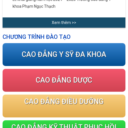
khoa Phạm Ngọc Thạch
Xem thêm >>
CHƯƠNG TRÌNH ĐÀO TẠO
CAO ĐẲNG Y SỸ ĐA KHOA
CAO ĐẲNG DƯỢC
CAO ĐẲNG ĐIỀU DƯỠNG
CAO ĐẲNG KỸ THUẬT PHỤC HỒI