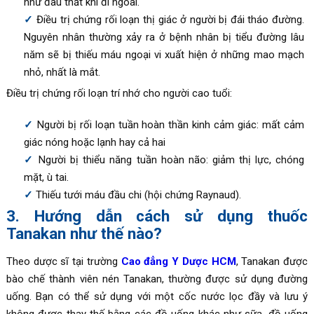
như đau thắt khi đi ngoài.
Điều trị chứng rối loạn thị giác ở người bị đái tháo đường.
Nguyên nhân thường xảy ra ở bệnh nhân bị tiểu đường lâu
năm sẽ bị thiếu máu ngoại vi xuất hiện ở những mao mạch
nhỏ, nhất là mắt.
Điều trị chứng rối loạn trí nhớ cho người cao tuổi:
Người bị rối loạn tuần hoàn thần kinh cảm giác: mất cảm
giác nóng hoặc lạnh hay cả hai
Người bị thiểu năng tuần hoàn não: giảm thị lực, chóng
mặt, ù tai.
Thiếu tưới máu đầu chi (hội chứng Raynaud).
3. Hướng dẫn cách sử dụng thuốc
Tanakan như thế nào?
Theo dược sĩ tại trường
Cao đẳng Y Dược HCM
, Tanakan được
bào chế thành viên nén Tanakan, thường được sử dụng đường
uống. Bạn có thể sử dụng với một cốc nước lọc đầy và lưu ý
không được thay thế bằng các đồ uống khác như sữa, đồ uống