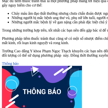
Mặc dù tiêm thuốc tránh thai là một phương pháp mang tới hiệu quả
gây nguy hiểm cho cơ thể:
Chảy máu âm đạo thất thường nhưng chưa chẩn đoán được ng
Những người bị mắc bệnh ung thư vú, phụ nữ lớn tuổi, người m
Những người mắc bệnh lý về gan nặng cần phải đặc biệt chú ý 
Trong những trường hợp trên, tốt nhất các bạn nên đến gặp bác sĩ để
Phương pháp tiêm thuốc tránh thai cũng sẽ có một số nhược điểm chí
mất kinh, rối loạn kinh nguyệt và rong kinh.
Trường Cao đẳng Y khoa Phạm Ngọc Thạch khuyên các bạn nên đến gặ
đối tượng có thể sử dụng phương pháp này. Đồng thời thường xuyên k
Thông báo