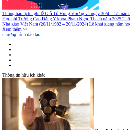
Thông báo lịch nghỉ lễ Giỗ Tổ Hùng Vương và ngày 30/4 – 1/5 năm
Học phí Trường Cao Đẳng Y khoa Phạm Ngọc Thạch năm 2025
Thô
Nhà giáo Việt Nam (20/11/1982 – 20/11/2024)
Lễ khai giảng năm h
Xem thêm >>
chương trình đào tạo
Cao Đẳng Y Sỹ Đa Khoa
Cao Đẳng Dược
Cao Đẳng Điều Dưỡng
Cao đẳng Kỹ thuật Phục hồi Chức năng
Liên thông Cao đẳng Dược
Thông tin hữu ích khác