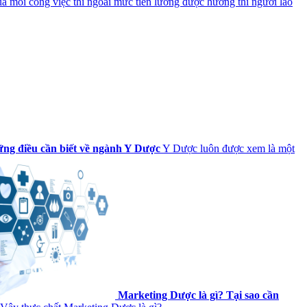
ủa mỗi công việc thì ngoài mức tiền lương được hưởng thì người lao
ng điều cần biết về ngành Y Dược
Y Dược luôn được xem là một
Marketing Dược là gì? Tại sao cần