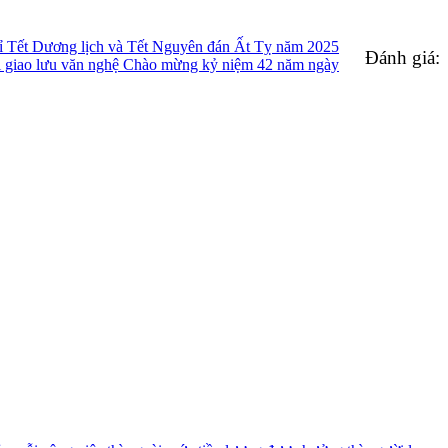
 Tết Dương lịch và Tết Nguyên đán Ất Tỵ năm 2025
Đánh giá:
hi giao lưu văn nghệ Chào mừng kỷ niệm 42 năm ngày