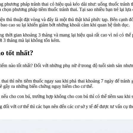
ng phương pháp tránh thai có hiệu quả kéo dài như: uống thuốc tránh 
ựa chọn phương pháp tiêm thuốc tránh thai. Tại sao nhiều bạn trẻ lại 
iện thủ thuật đặt vòng và đây là một thủ thật khá phức tạp. Bên cạnh 
g bao cao su lại khiến giảm bớt những khoái cảm khi quan hệ tình dục.
ng thời gian khoảng 3 tháng và mang lại hiệu quả rất cao vì nó có thể p
ới 3 tháng mà lại không tốn kém.
o tốt nhất?
điểm nào tốt nhất? Đối với những phụ nữ ở trong độ tuổi sinh sản nhưng
thai thì nên tiêm thuốc ngay sau khi phá thai khoảng 7 ngày để tránh 
y sẽ gây ra những biến chứng nguy hiểm cho cơ thể.
n nếu cho con bú, trường hợp không cho con bú thì có thể tiêm sau khi 
 đối với cơ thể thì các bạn nên đến các cơ sở y tế để được tư vấn cụ 