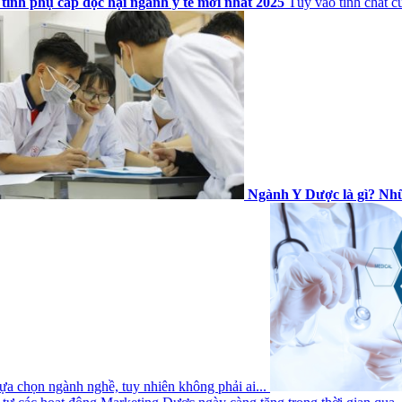
tính phụ cấp độc hại ngành y tế mới nhất 2025
Tùy vào tính chất c
Ngành Y Dược là gì? Nhữ
ựa chọn ngành nghề, tuy nhiên không phải ai...