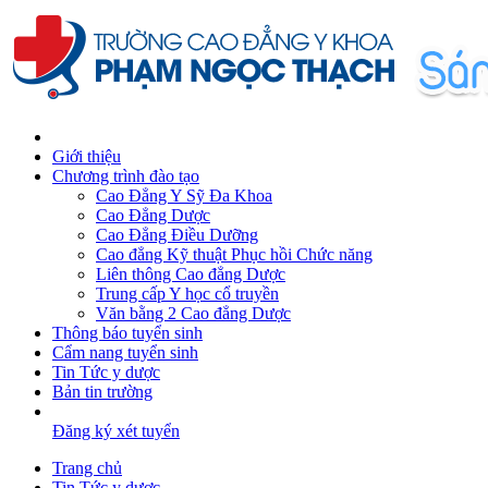
Giới thiệu
Chương trình đào tạo
Cao Đẳng Y Sỹ Đa Khoa
Cao Đẳng Dược
Cao Đẳng Điều Dưỡng
Cao đẳng Kỹ thuật Phục hồi Chức năng
Liên thông Cao đẳng Dược
Trung cấp Y học cổ truyền
Văn bằng 2 Cao đẳng Dược
Thông báo tuyển sinh
Cẩm nang tuyển sinh
Tin Tức y dược
Bản tin trường
Đăng ký xét tuyển
Trang chủ
Tin Tức y dược