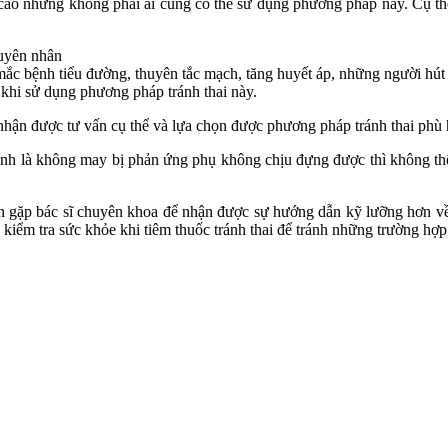
 cao nhưng không phải ai cũng có thể sử dụng phương pháp này. Cụ thể
uyên nhân
ắc bệnh tiểu đường, thuyên tắc mạch, tăng huyết áp, những người hút 
khi sử dụng phương pháp tránh thai này.
 nhận được tư vấn cụ thể và lựa chọn được phương pháp tránh thai phù 
nh là không may bị phản ứng phụ không chịu đựng được thì không thể đ
p bác sĩ chuyên khoa để nhận được sự hướng dẫn kỹ lưỡng hơn về th
iểm tra sức khỏe khi tiêm thuốc tránh thai để tránh những trường hợp 