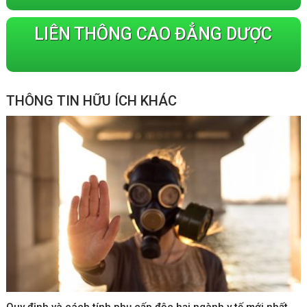
LIÊN THÔNG CAO ĐẲNG DƯỢC
THÔNG TIN HỮU ÍCH KHÁC
Quy định và cách tính phụ cấp độc hại ngành y tế mới nhất