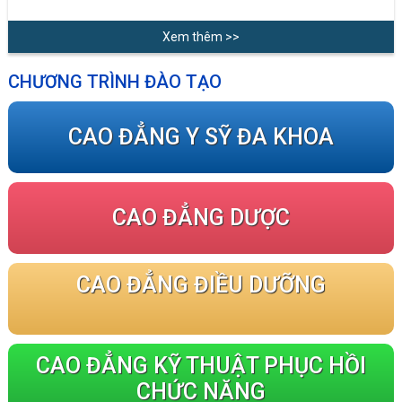
Xem thêm >>
CHƯƠNG TRÌNH ĐÀO TẠO
CAO ĐẲNG Y SỸ ĐA KHOA
CAO ĐẲNG DƯỢC
CAO ĐẲNG ĐIỀU DƯỠNG
CAO ĐẲNG KỸ THUẬT PHỤC HỒI
CHỨC NĂNG