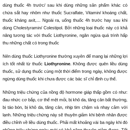
dùng thuốc 4h trước/ sau khi dùng những sản phẩm khác có
chứa sắt hay nhôm như thuốc Sucralfate, Vitamin/ khoáng chất,
thuốc kháng axit,… Ngoài ra, uống thuốc 4h trước hay sau khi
dùng Cholestyramin/ Colestipol. Bởi những loại thuốc này có khả
năng tương tác với thuốc Liothyronine, ngăn ngừa quá trình hấp
thu những chất có trong thuốc
Nên dùng thuốc Liothyronine thường xuyên để mang lại những lợi
ích tốt nhất từ thuốc
Liothyronine
. Không được quên liều dùng
thuốc, sử dụng thuốc cùng một thời điểm trong ngày, không được
ngừng dùng thuốc khi chưa được các bác sĩ chỉ định cụ thể.
Những triệu chứng của nồng độ hormone giáp thấp gồm có như:
đau nhức cơ bắp, cơ thể mệt mỏi, bị khô da, tăng cân bất thường,
bị táo bón, bị khô da, tăng cân, nhịp tim chậm và nhạy cảm với
lạnh. Những triệu chứng này sẽ thuyên giảm khi bệnh nhân được
điều chỉnh về liều dùng thuốc. Phải mất khoảng vài ba ngày khi đó
những triệu chứng ngày mới có khả năng thuyên giảm được. Tốt