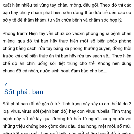
xuất hiện nhiều tại vùng tay, chân, mông, đầu gối. Theo đó thì các
bạn hãy chú ý nhằm phát hiện sớm đồng thời đưa trẻ đến các cơ
sở y tế để thăm khám, tư vấn chữa bệnh và chăm sóc hợp lý.
Phòng tránh: Hiện tay vẫn chưa có vacxin phòng ngừa bệnh chân
miệng, qua đó thì bạn hãy thực hiện một số biện pháp phòng
chống bằng cách: rửa tay bằng xà phòng thường xuyên, đồng thời
trước khi chế biến thức ăn thì bạn hãy rửa tay sạch sẽ… Thực hiện
chế độ ăn chín, uống sôi, tiệt trùng cho trẻ. Không nên dùng
chung đồ cá nhân, nước sinh hoạt đảm bảo cho bé….
Sốt phát ban
Sốt phát ban rất dễ gặp ở trẻ. Tình trạng này xảy ra cơ thể là do 2
loại virus, virus sởi (bệnh ban đỏ) hay con virus rubella. Tình trạng
bệnh này rất dễ lây qua đường hô hấp từ người sang người với
những triệu chứng bao gồm: đau đầu, đau họng, mệt mỏi, sổ mũi,
viêm kết mạc mắt, hay xuất hiện các nốt chấm huyết đỏ ở niêm