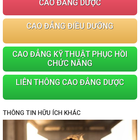
CAO ĐẲNG DƯỢC
CAO ĐẲNG ĐIỀU DƯỠNG
CAO ĐẲNG KỸ THUẬT PHỤC HỒI
CHỨC NĂNG
LIÊN THÔNG CAO ĐẲNG DƯỢC
THÔNG TIN HỮU ÍCH KHÁC