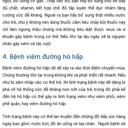
ngọt, đồ uống có gas…Thay vào đó, bạn hãy bổ sung cho bé đầy
đủ chất, vitamin, kết hợp chế độ tập luyện thể dục nhằm tăng
cường sức đề kháng. Ngoài ra bạn hãy bổ sung thật nhiều nước
cho trẻ, chú ý không nên dùng thuốc cầm tiêu chảy bởi thuốc này
chỉ làm ngưng triệu chứng mà không tiêu diệt được virus và vi
khuẩn gây bệnh trong cơ thể. Nếu tồn tại lâu ngày sẽ là nguyên
nhân gây viêm và tắc ruột.
4. Bệnh viêm đường hô hấp
Bệnh viêm đường hô hấp rất dễ xảy ra vào thời điểm chuyển mùa.
Chúng thường tồn tại trong không khí và phát triển rất nhanh. Nếu
như bị xâm nhập vào cơ thể trẻ, thì tình trạng bệnh này dễ dàng bị
phá vỡ hệ thống sức đề kháng non nớt của trẻ, trong đó phải kể
đến hệ hô hấp có thể gây ra tình trạng viêm như viêm phổi, viêm
phế quản, hay viêm đường hô hấp .
Tình trạng bệnh này có thể lan truyền đến những đồ tiếp xúc hàng
ngày bao gồm: nước bọt, đồ ăn uống và tay chân… Người bệnh sẽ