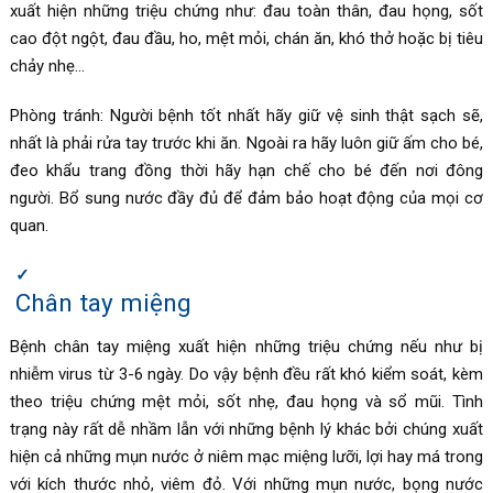
xuất hiện những triệu chứng như: đau toàn thân, đau họng, sốt
cao đột ngột, đau đầu, ho, mệt mỏi, chán ăn, khó thở hoặc bị tiêu
chảy nhẹ…
Phòng tránh: Người bệnh tốt nhất hãy giữ vệ sinh thật sạch sẽ,
nhất là phải rửa tay trước khi ăn. Ngoài ra hãy luôn giữ ấm cho bé,
đeo khẩu trang đồng thời hãy hạn chế cho bé đến nơi đông
người. Bổ sung nước đầy đủ để đảm bảo hoạt động của mọi cơ
quan.
Chân tay miệng
Bệnh chân tay miệng xuất hiện những triệu chứng nếu như bị
nhiễm virus từ 3-6 ngày. Do vậy bệnh đều rất khó kiểm soát, kèm
theo triệu chứng mệt mỏi, sốt nhẹ, đau họng và sổ mũi. Tình
trạng này rất dễ nhầm lẫn với những bệnh lý khác bởi chúng xuất
hiện cả những mụn nước ở niêm mạc miệng lưỡi, lợi hay má trong
với kích thước nhỏ, viêm đỏ. Với những mụn nước, bọng nước