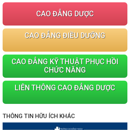
CAO ĐẲNG DƯỢC
CAO ĐẲNG ĐIỀU DƯỠNG
CAO ĐẲNG KỸ THUẬT PHỤC HỒI
CHỨC NĂNG
LIÊN THÔNG CAO ĐẲNG DƯỢC
THÔNG TIN HỮU ÍCH KHÁC