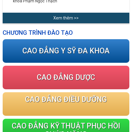
khoa Phạm Ngọc Thạch
Xem thêm >>
CHƯƠNG TRÌNH ĐÀO TẠO
CAO ĐẲNG Y SỸ ĐA KHOA
CAO ĐẲNG DƯỢC
CAO ĐẲNG ĐIỀU DƯỠNG
CAO ĐẲNG KỸ THUẬT PHỤC HỒI